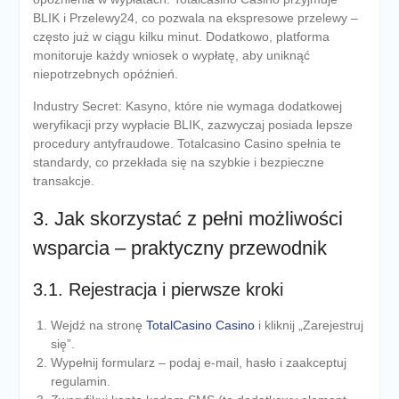
BLIK i Przelewy24, co pozwala na ekspresowe przelewy –
często już w ciągu kilku minut. Dodatkowo, platforma
monitoruje każdy wniosek o wypłatę, aby uniknąć
niepotrzebnych opóźnień.
Industry Secret: Kasyno, które nie wymaga dodatkowej
weryfikacji przy wypłacie BLIK, zazwyczaj posiada lepsze
procedury antyfraudowe. Totalcasino Casino spełnia te
standardy, co przekłada się na szybkie i bezpieczne
transakcje.
3. Jak skorzystać z pełni możliwości
wsparcia – praktyczny przewodnik
3.1. Rejestracja i pierwsze kroki
Wejdź na stronę
TotalCasino Casino
i kliknij „Zarejestruj
się”.
Wypełnij formularz – podaj e‑mail, hasło i zaakceptuj
regulamin.