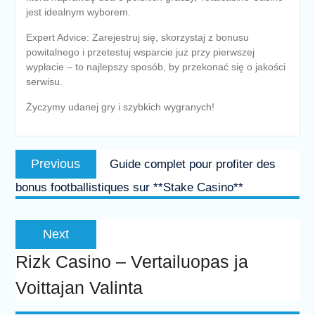
jest idealnym wyborem.
Expert Advice: Zarejestruj się, skorzystaj z bonusu
powitalnego i przetestuj wsparcie już przy pierwszej
wypłacie – to najlepszy sposób, by przekonać się o jakości
serwisu.
Życzymy udanej gry i szybkich wygranych!
Post
Previous
Previous
Guide complet pour profiter des
navigation
post:
bonus footballistiques sur **Stake Casino**
Next
Next
post:
Rizk Casino – Vertailuopas ja
Voittajan Valinta