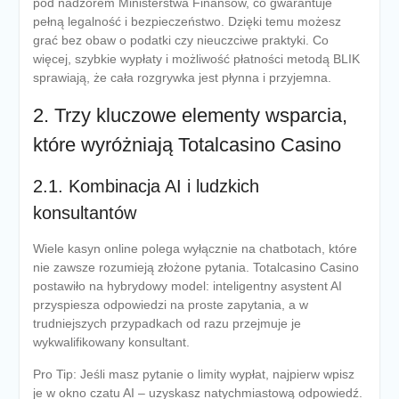
pod nadzorem Ministerstwa Finansów, co gwarantuje
pełną legalność i bezpieczeństwo. Dzięki temu możesz
grać bez obaw o podatki czy nieuczciwe praktyki. Co
więcej, szybkie wypłaty i możliwość płatności metodą BLIK
sprawiają, że cała rozgrywka jest płynna i przyjemna.
2. Trzy kluczowe elementy wsparcia,
które wyróżniają Totalcasino Casino
2.1. Kombinacja AI i ludzkich
konsultantów
Wiele kasyn online polega wyłącznie na chatbotach, które
nie zawsze rozumieją złożone pytania. Totalcasino Casino
postawiło na hybrydowy model: inteligentny asystent AI
przyspiesza odpowiedzi na proste zapytania, a w
trudniejszych przypadkach od razu przejmuje je
wykwalifikowany konsultant.
Pro Tip: Jeśli masz pytanie o limity wypłat, najpierw wpisz
je w okno czatu AI – uzyskasz natychmiastową odpowiedź.