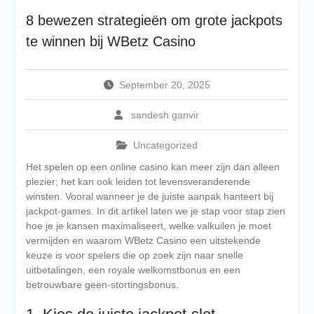
las promociones más
8 bewezen strategieën om grote jackpots
atractivas del casino
te winnen bij WBetz Casino
Why Lizaro Casino stands
out: fast payouts and a
diverse selection of live
September 20, 2025
dealer
sandesh ganvir
Uncategorized
Het spelen op een online casino kan meer zijn dan alleen
plezier; het kan ook leiden tot levensveranderende
winsten. Vooral wanneer je de juiste aanpak hanteert bij
jackpot‑games. In dit artikel laten we je stap voor stap zien
hoe je je kansen maximaliseert, welke valkuilen je moet
vermijden en waarom WBetz Casino een uitstekende
keuze is voor spelers die op zoek zijn naar snelle
uitbetalingen, een royale welkomstbonus en een
betrouwbare geen‑stortingsbonus.