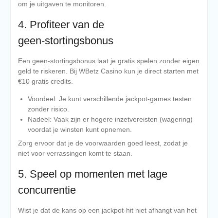
om je uitgaven te monitoren.
4. Profiteer van de
geen‑stortingsbonus
Een geen‑stortingsbonus laat je gratis spelen zonder eigen
geld te riskeren. Bij WBetz Casino kun je direct starten met
€10 gratis credits.
Voordeel: Je kunt verschillende jackpot‑games testen
zonder risico.
Nadeel: Vaak zijn er hogere inzetvereisten (wagering)
voordat je winsten kunt opnemen.
Zorg ervoor dat je de voorwaarden goed leest, zodat je
niet voor verrassingen komt te staan.
5. Speel op momenten met lage
concurrentie
Wist je dat de kans op een jackpot‑hit niet afhangt van het