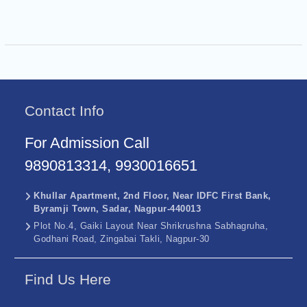
Contact Info
For Admission Call
9890813314, 9930016651
Khullar Apartment, 2nd Floor, Near IDFC First Bank,
Byramji Town, Sadar, Nagpur-440013
Plot No.4, Gaiki Layout Near Shrikrushna Sabhagruha,
Godhani Road, Zingabai Takli, Nagpur-30
Find Us Here