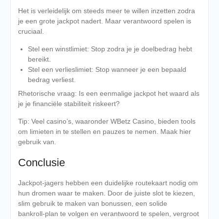
Het is verleidelijk om steeds meer te willen inzetten zodra
je een grote jackpot nadert. Maar verantwoord spelen is
cruciaal.
Stel een winstlimiet: Stop zodra je je doelbedrag hebt
bereikt.
Stel een verlieslimiet: Stop wanneer je een bepaald
bedrag verliest.
Rhetorische vraag: Is een eenmalige jackpot het waard als
je je financiële stabiliteit riskeert?
Tip: Veel casino’s, waaronder WBetz Casino, bieden tools
om limieten in te stellen en pauzes te nemen. Maak hier
gebruik van.
Conclusie
Jackpot‑jagers hebben een duidelijke routekaart nodig om
hun dromen waar te maken. Door de juiste slot te kiezen,
slim gebruik te maken van bonussen, een solide
bankroll‑plan te volgen en verantwoord te spelen, vergroot