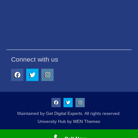
Connect with us
Facebook
Twitter
Insta
Facebook
Twitter
Insta
Maintained by
Get Digital Experts
. All rights reserved.
University Hub by
WEN Themes