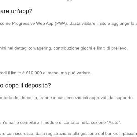
care un’app?
e come Progressive Web App (PWA). Basta visitare il sito e aggiungerlo
ni nel dettaglio: wagering, contribuzione giochi e limiti di prelievo.
metodi il limite è €10.000 al mese, ma può variare.
 dopo il deposito?
metodo del deposito, tranne in casi eccezionali approvati dal supporto.
un’email o compilare il modulo di contatto nella sezione “Aiuto”.
iziare con sicurezza: dalla registrazione alla gestione del bankroll, pas