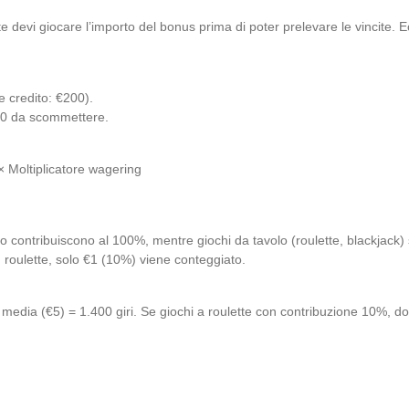
 devi giocare l’importo del bonus prima di poter prelevare le vincite. E
 credito: €200).
00 da scommettere.
× Moltiplicatore wagering
lito contribuiscono al 100%, mentre giochi da tavolo (roulette, blackjack
su roulette, solo €1 (10%) viene conteggiato.
 media (€5) = 1.400 giri. Se giochi a roulette con contribuzione 10%, 