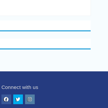
Connect with us
Facebook
Twitter
Insta