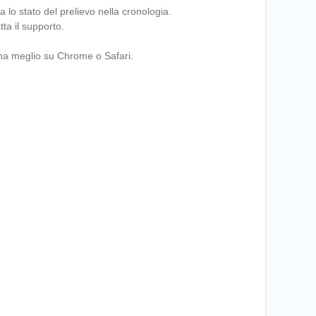
lo stato del prelievo nella cronologia.
tta il supporto.
na meglio su Chrome o Safari.