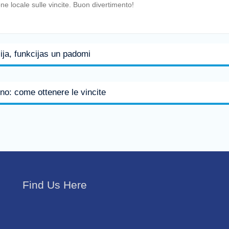
ne locale sulle vincite. Buon divertimento!
ija, funkcijas un padomi
no: come ottenere le vincite
Find Us Here