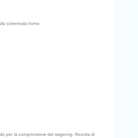
 alla schermata home.
sando per la comprensione del wagering. Ricorda di