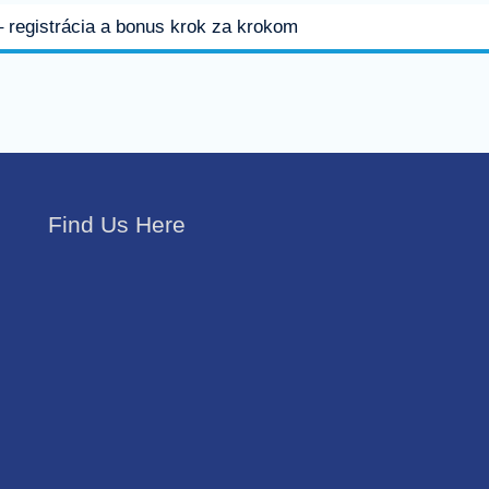
 registrácia a bonus krok za krokom
Find Us Here