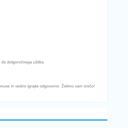
uč do dolgoročnega užitka.
bonuse in vedno igrajte odgovorno. Želimo vam srečo!