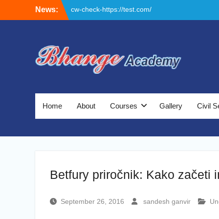
Skip
News:
1xBet: сравнение популярных игр и
to
опций для ставок на спорт
content
Все о модах в OMSI2MOD Форум: как
улучшить игровой процесс
Atefia Casino: co oferują sloty i jak zdobyć
darmowe spiny
Explore safe payment options at HighSpin
Casino UK: fast withdrawals and account
security
Penalty Nations Cup official site: explore
Home
About
Courses
Gallery
Civil S
welcome bonuses and real money games
Winz Casino NL: alles wat je moet weten
over bonussen en hoe ze te
JugaBet en 2026: descubre las
promociones más atractivas del casino
Why Lizaro Casino stands out: fast
Betfury priročnik: Kako začeti i
payouts and a diverse selection of live
dealer
September 26, 2016
sandesh ganvir
Un