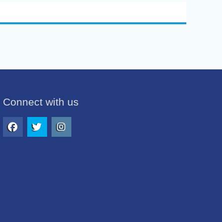
Connect with us
Facebook
Twitter
Insta