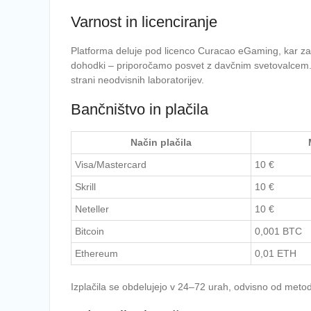
Varnost in licenciranje
Platforma deluje pod licenco Curacao eGaming, kar zago
dohodki – priporočamo posvet z davčnim svetovalcem. Po
strani neodvisnih laboratorijev.
Bančništvo in plačila
Način plačila
Visa/Mastercard
10 €
Skrill
10 €
Neteller
10 €
Bitcoin
0,001 BTC
Ethereum
0,01 ETH
Izplačila se obdelujejo v 24–72 urah, odvisno od metode