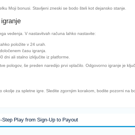
delku Moji bonusi. Stavljeni zneski se bodo šteli kot dejansko stanje.
 igranje
jega vedenja. V nastavitvah računa lahko nastavite:
 lahko položite v 24 urah.
 določenem času igranja.
dni ali stalno izključite iz platforme.
itve pologov, še preden naredijo prvi vplačilo. Odgovorno igranje je klj
 okolje za spletne igre. Sledite zgornjim korakom, bodite pozorni na 
-Step Play from Sign-Up to Payout