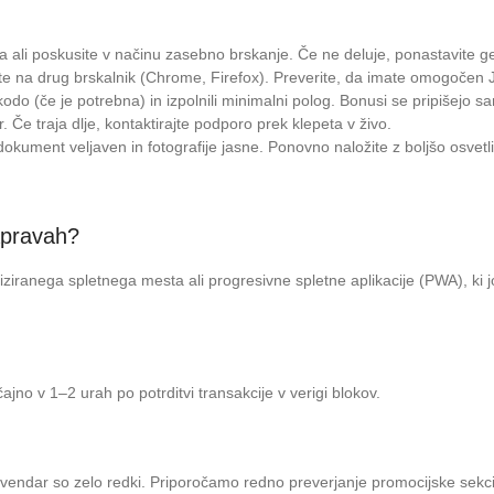
a ali poskusite v načinu zasebno brskanje. Če ne deluje, ponastavite ge
ite na drug brskalnik (Chrome, Firefox). Preverite, da imate omogočen 
 kodo (če je potrebna) in izpolnili minimalni polog. Bonusi se pripišejo 
 Če traja dlje, kontaktirajte podporo prek klepeta v živo.
dokument veljaven in fotografije jasne. Ponovno naložite z boljšo osvetlit
apravah?
ziranega spletnega mesta ali progresivne spletne aplikacije (PWA), ki jo
ajno v 1–2 urah po potrditvi transakcije v verigi blokov.
 vendar so zelo redki. Priporočamo redno preverjanje promocijske sekci