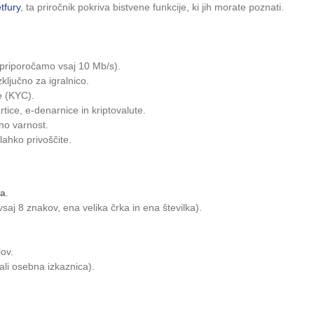
tfury
, ta priročnik pokriva bistvene funkcije, ki jih morate poznati.
(priporočamo vsaj 10 Mb/s).
zključno za igralnico.
e (KYC).
tice, e-denarnice in kriptovalute.
no varnost.
lahko privoščite.
ja
.
vsaj 8 znakov, ena velika črka in ena številka).
lov.
ali osebna izkaznica).