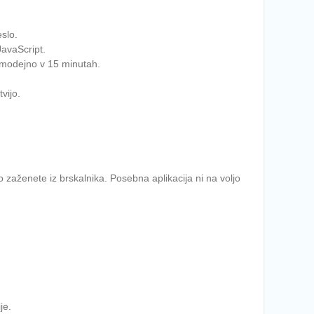
slo.
JavaScript.
samodejno v 15 minutah.
vijo.
 zaženete iz brskalnika. Posebna aplikacija ni na voljo
je.