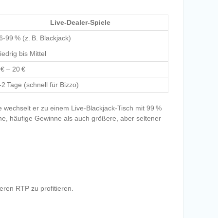
Live‑Dealer‑Spiele
6‑99 % (z. B. Blackjack)
iedrig bis Mittel
 € – 20 €
‑2 Tage (schnell für Bizzo)
ie wechselt er zu einem Live‑Blackjack‑Tisch mit 99 %
ne, häufige Gewinne als auch größere, aber seltener
eren RTP zu profitieren.