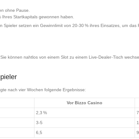
den ohne Pause.
% Ihres Startkapitals gewonnen haben.
Spieler setzen ein Gewinnlimit von 20‑30 % ihres Einsatzes, um das Ri
. Sie können nahtlos von einem Slot zu einem Live‑Dealer‑Tisch wechsel
pieler
eigte nach vier Wochen folgende Ergebnisse:
Vor Bizzo Casino
2,3 %
7
3‑5
1
6,5
9