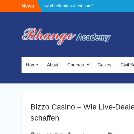
cw-check-https://test.com/
Skip
News:
1xBet: сравнение популярных игр и
to
опций для ставок на спорт
content
Все о модах в OMSI2MOD Форум: как
улучшить игровой процесс
Atefia Casino: co oferują sloty i jak zdobyć
darmowe spiny
Explore safe payment options at HighSpin
Casino UK: fast withdrawals and account
security
Penalty Nations Cup official site: explore
Home
About
Courses
Gallery
Civil S
welcome bonuses and real money games
Winz Casino NL: alles wat je moet weten
over bonussen en hoe ze te
JugaBet en 2026: descubre las
promociones más atractivas del casino
Why Lizaro Casino stands out: fast
Bizzo Casino – Wie Live‑Deal
payouts and a diverse selection of live
dealer
schaffen