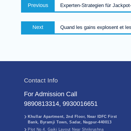
Previous
Previous
Experten‑Strategien für Jackpot‑
navigation
post:
Next
Next
Quand les gains explosent et les
post:
Contact Info
For Admission Call
9890813314, 9930016651
Khullar Apartment, 2nd Floor, Near IDFC First
Bank, Byramji Town, Sadar, Nagpur-440013
Plot No.4, Gaiki Layout Near Shrikrushna