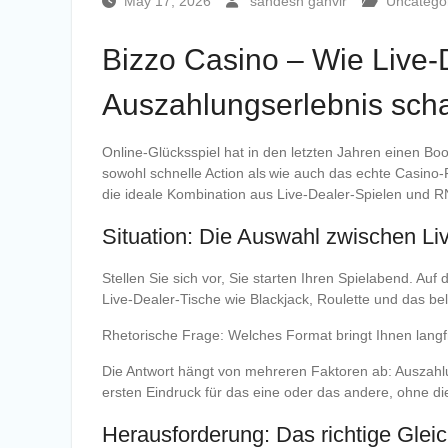
May 17, 2026
sandesh ganvir
Uncatego
Bizzo Casino – Wie Live
Auszahlungserlebnis scha
Online‑Glücksspiel hat in den letzten Jahren einen Boo
sowohl schnelle Action als wie auch das echte Casino‑
die ideale Kombination aus Live‑Dealer‑Spielen und RNG
Situation: Die Auswahl zwischen L
Stellen Sie sich vor, Sie starten Ihren Spielabend. Auf 
Live‑Dealer‑Tische wie Blackjack, Roulette und das be
Rhetorische Frage: Welches Format bringt Ihnen langf
Die Antwort hängt von mehreren Faktoren ab: Auszahlun
ersten Eindruck für das eine oder das andere, ohne 
Herausforderung: Das richtige Glei