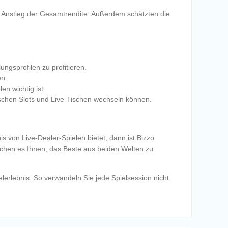
 Anstieg der Gesamtrendite. Außerdem schätzten die
ngsprofilen zu profitieren.
en.
n wichtig ist.
zwischen Slots und Live‑Tischen wechseln können.
 von Live‑Dealer‑Spielen bietet, dann ist Bizzo
ichen es Ihnen, das Beste aus beiden Welten zu
lerlebnis. So verwandeln Sie jede Spielsession nicht