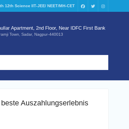
th 12th Science IIT-JEE/ NEET/MH-CET
Facebook
Twitter
Insta
ullar Apartment, 2nd Floor, Near IDFC First Bank
ramji Town, Sadar, Nagpur-440013
 beste Auszahlungserlebnis