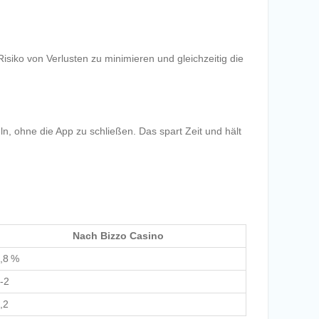
siko von Verlusten zu minimieren und gleichzeitig die
n, ohne die App zu schließen. Das spart Zeit und hält
Nach Bizzo Casino
,8 %
‑2
,2