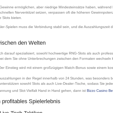
e Gewinne ermöglichen, aber niedrige Mindesteinsätze haben, während
schnellen Nervenkitzel setzen, verpassen oft die höheren Gewinnpoten
 Slots bieten.
ler‑Spielen muss die Verbindung stabil sein, und die Auszahlungszeit d
wischen den Welten
ich darauf spezialisiert, sowohl hochwertige RNG‑Slots als auch profess
is, bei dem Sie ohne Unterbrechungen zwischen den Formaten wechseln
r Einstieg wird mit einem großzügigen Match‑Bonus sowie einem kost
Auszahlungen in der Regel innerhalb von 24 Stunden, was besonders be
terstützen sowohl Slots als auch Live‑Dealer‑Tische, sodass Sie jederz
nung und Slot‑Vielfalt Hand in Hand gehen, dann ist
Bizzo Casino Be
profitables Spielerlebnis