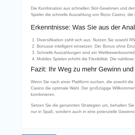
Die Kombination aus schnellen Slot‑Gewinnen und den
Spieler die schnelle Auszahlung von Bizzo Casino, die
Erkenntnisse: Was Sie aus der Ana
Diversifikation zahlt sich aus. Nutzen Sie sowohl R
Bonusse intelligent einsetzen. Der Bonus ohne Einz
Schnelle Auszahlungen sind ein Wettbewerbsvorteil.
Mobiles Spielen erhöht die Flexibilität. Die nahtlo
Fazit: Ihr Weg zu mehr Gewinn un
Wenn Sie nach einer Plattform suchen, die sowohl die 
Casino die optimale Wahl. Der großzügige Willkommens
kombinieren.
Setzen Sie die genannten Strategien um, behalten Sie I
nur in Spaß, sondern auch in eine potenzielle Gewinnch
Post