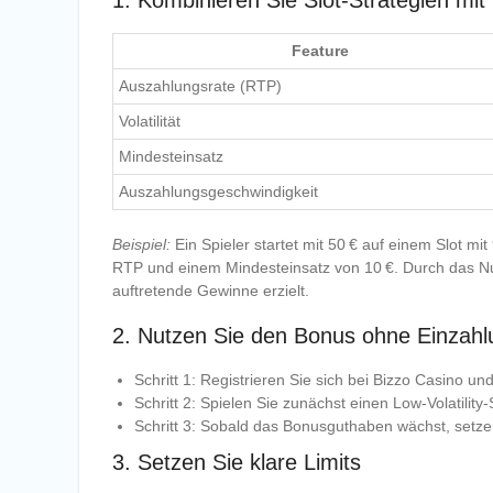
1. Kombinieren Sie Slot‑Strategien mit 
Feature
Auszahlungsrate (RTP)
Volatilität
Mindesteinsatz
Auszahlungsgeschwindigkeit
Beispiel:
Ein Spieler startet mit 50 € auf einem Slot mi
RTP und einem Mindesteinsatz von 10 €. Durch das Nut
auftretende Gewinne erzielt.
2. Nutzen Sie den Bonus ohne Einzahl
Schritt 1: Registrieren Sie sich bei Bizzo Casino u
Schritt 2: Spielen Sie zunächst einen Low‑Volatili
Schritt 3: Sobald das Bonusguthaben wächst, setzen
3. Setzen Sie klare Limits