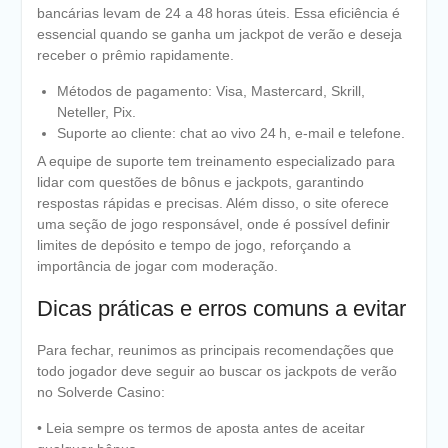
bancárias levam de 24 a 48 horas úteis. Essa eficiência é
essencial quando se ganha um jackpot de verão e deseja
receber o prêmio rapidamente.
Métodos de pagamento: Visa, Mastercard, Skrill,
Neteller, Pix.
Suporte ao cliente: chat ao vivo 24 h, e‑mail e telefone.
A equipe de suporte tem treinamento especializado para
lidar com questões de bônus e jackpots, garantindo
respostas rápidas e precisas. Além disso, o site oferece
uma seção de jogo responsável, onde é possível definir
limites de depósito e tempo de jogo, reforçando a
importância de jogar com moderação.
Dicas práticas e erros comuns a evitar
Para fechar, reunimos as principais recomendações que
todo jogador deve seguir ao buscar os jackpots de verão
no Solverde Casino:
• Leia sempre os termos de aposta antes de aceitar