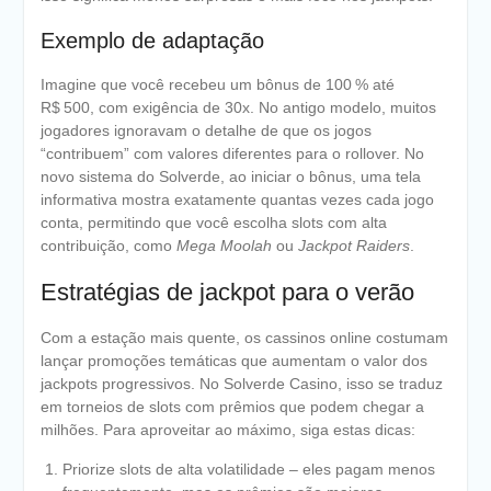
Exemplo de adaptação
Imagine que você recebeu um bônus de 100 % até
R$ 500, com exigência de 30x. No antigo modelo, muitos
jogadores ignoravam o detalhe de que os jogos
“contribuem” com valores diferentes para o rollover. No
novo sistema do Solverde, ao iniciar o bônus, uma tela
informativa mostra exatamente quantas vezes cada jogo
conta, permitindo que você escolha slots com alta
contribuição, como
Mega Moolah
ou
Jackpot Raiders
.
Estratégias de jackpot para o verão
Com a estação mais quente, os cassinos online costumam
lançar promoções temáticas que aumentam o valor dos
jackpots progressivos. No Solverde Casino, isso se traduz
em torneios de slots com prêmios que podem chegar a
milhões. Para aproveitar ao máximo, siga estas dicas:
Priorize slots de alta volatilidade – eles pagam menos