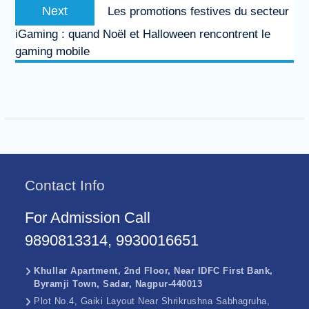
Next
Next
Les promotions festives du secteur
post:
iGaming : quand Noël et Halloween rencontrent le
gaming mobile
Contact Info
For Admission Call
9890813314, 9930016651
Khullar Apartment, 2nd Floor, Near IDFC First Bank,
Byramji Town, Sadar, Nagpur-440013
Plot No.4, Gaiki Layout Near Shrikrushna Sabhagruha,