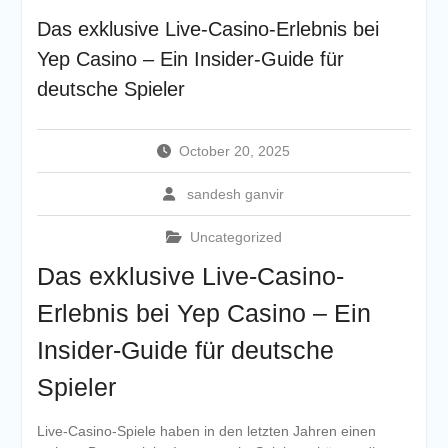
JugaBet en 2026: descubre
las promociones más
Das exklusive Live‑Casino-Erlebnis bei
atractivas del casino
Yep Casino – Ein Insider‑Guide für
Why Lizaro Casino stands
out: fast payouts and a
deutsche Spieler
diverse selection of live
dealer
October 20, 2025
sandesh ganvir
Uncategorized
Das exklusive Live‑Casino-
Erlebnis bei Yep Casino – Ein
Insider‑Guide für deutsche
Spieler
Live‑Casino‑Spiele haben in den letzten Jahren einen