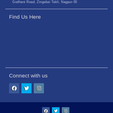
Godhani Road, Zingabai Takli, Nagpur-30
Find Us Here
Connect with us
Facebook
Twitter
Insta