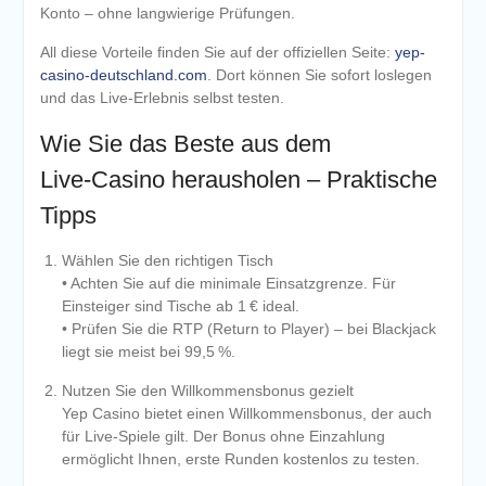
Konto – ohne langwierige Prüfungen.
All diese Vorteile finden Sie auf der offiziellen Seite:
yep-
casino-deutschland.com
. Dort können Sie sofort loslegen
und das Live‑Erlebnis selbst testen.
Wie Sie das Beste aus dem
Live‑Casino herausholen – Praktische
Tipps
Wählen Sie den richtigen Tisch
• Achten Sie auf die minimale Einsatzgrenze. Für
Einsteiger sind Tische ab 1 € ideal.
• Prüfen Sie die RTP (Return to Player) – bei Blackjack
liegt sie meist bei 99,5 %.
Nutzen Sie den Willkommensbonus gezielt
Yep Casino bietet einen Willkommensbonus, der auch
für Live‑Spiele gilt. Der Bonus ohne Einzahlung
ermöglicht Ihnen, erste Runden kostenlos zu testen.