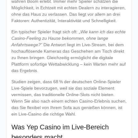
wahren Boom erlebt. Immer mehr Spieler schätzen die
Möglichkeit, in Echtzeit mit echten Dealern zu interagieren,
ohne das Haus zu verlassen. Das liegt vor allem an drei
Faktoren: Authentizität, Interaktivität und Schnelligkeit.
Ein typischer Spieler fragt sich oft:
„Wie kann ich das echte
Casino‑Feeling zu Hause bekommen, ohne lange
Anfahrtswege?“
Die Antwort liegt im Live‑Stream, bei dem
hochauflösende Kameras das Geschehen am Tisch direkt
zu Ihnen bringen. Gleichzeitig ermöglicht die digitale
Plattform sofortige Wettabwicklung – kein Warten mehr auf
das Ergebnis.
Studien zeigen, dass 68 % der deutschen Online‑Spieler
Live‑Spiele bevorzugen, weil sie das soziale Element
vermissen, das traditionelle Online‑Slots nicht bieten.
Wenn Sie also nach einem echten Casino‑Erlebnis suchen,
das Sie flexibel von Ihrem Sofa aus genießen können, ist
ein Live‑Casino die richtige Wahl.
Was Yep Casino im Live‑Bereich
besonders macht