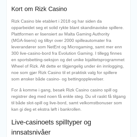
Kort om Rizk Casino
Rizk Casino ble etablert i 2018 og har siden da
opparbeidet seg et solid rykte blant skandinaviske spillere.
Plattformen er lisensiert av Malta Gaming Authority
(MGA‑lisens) og tilbyr over 2000 spilleautomater fra
leverandører som NetEnt og Microgaming, samt mer enn
300 live‑casino‑bord fra Evolution Gaming. I tillegg finnes
en sportsbetting‑seksjon og det unike lojalitetsprogrammet
Wheel of Rizk. Alt dette er tilgjengelig under én innlogging,
noe som gjør Rizk Casino til et praktisk valg for spillere
som ønsker både casino‑ og bettingopplevelser.
For å komme i gang, besøk Rizk Casino casino spill og
registrer deg med noen få enkle steg. Du vil raskt få tilgang
til både slot‑spill og live‑bord, samt velkomstbonuser som
kan gi deg et ekstra løft i bankrollen.
Live‑casinoets spilltyper og
innsatsnivåer