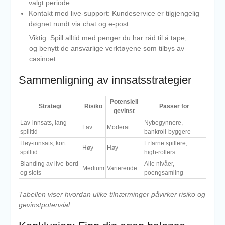
valgt periode.
Kontakt med live‑support: Kundeservice er tilgjengelig
døgnet rundt via chat og e‑post.
Viktig: Spill alltid med penger du har råd til å tape,
og benytt de ansvarlige verktøyene som tilbys av
casinoet.
Sammenligning av innsatsstrategier
Potensiell
Strategi
Risiko
Passer for
gevinst
Lav‑innsats, lang
Nybegynnere,
Lav
Moderat
spilltid
bankroll‑byggere
Høy‑innsats, kort
Erfarne spillere,
Høy
Høy
spilltid
high‑rollers
Blanding av live‑bord
Alle nivåer,
Medium
Varierende
og slots
poengsamling
Tabellen viser hvordan ulike tilnærminger påvirker risiko og
gevinstpotensial.