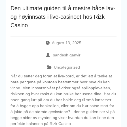
JugaBet en 2026: descubre
las promociones más
Den ultimate guiden til å mestre både lav-
atractivas del casino
og høyinnsats i live‑casinoet hos Rizk
Why Lizaro Casino stands
out: fast payouts and a
Casino
diverse selection of live
dealer
August 13, 2025
sandesh ganvir
Uncategorized
Når du setter deg foran et live‑bord, er det lett å tenke at
bare pengene på kontoen bestemmer hvor mye du kan
vinne. Men innsatsnivået påvirker også spillopplevelsen,
risikoen og hvor raskt du kan bruke bonusene dine. Har du
noen gang lurt på om du bør holde deg til små innsatser
for å bygge opp bankrollen, eller om du bør satse stort for
å jakte på de største gevinstene? I denne guiden ser vi på
begge sider av mynten og viser hvordan du kan finne den
perfekte balansen på Rizk Casino.