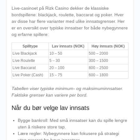
Live‑casinoet på Rizk Casino dekker de klassiske
bordspillene: blackjack, roulette, baccarat og poker. Hver
av disse har flere varianter med ulike innsatsgrenser. Her
er en oversikt over typiske innsatser for både nybegynnere
og erfarne spillere:
Spilltype
Lav innsats (NOK)
Høy innsats (NOK)
Live Blackjack
10 – 50
500 – 2000
Live Roulette
5 – 30
300 – 1500
Live Baccarat
20 – 100
800 – 2500
Live Poker (Cash)
15 – 75
600 – 1800
Tabellen viser typiske minimum‑ og maksimuminnsatser.
Faktiske grenser kan variere per bord.
Når du bør velge lav innsats
Bygge bankroll: Med små innsatser kan du spille lengre
uten å risikere store tap.
Lære regler: Nybegynnere kan fokusere på strategi