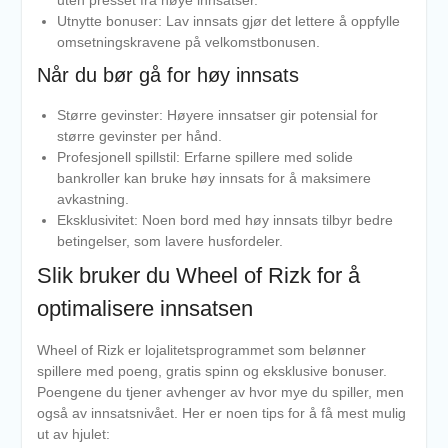
uten presset fra høye innsatser.
Utnytte bonuser: Lav innsats gjør det lettere å oppfylle
omsetningskravene på velkomstbonusen.
Når du bør gå for høy innsats
Større gevinster: Høyere innsatser gir potensial for
større gevinster per hånd.
Profesjonell spillstil: Erfarne spillere med solide
bankroller kan bruke høy innsats for å maksimere
avkastning.
Eksklusivitet: Noen bord med høy innsats tilbyr bedre
betingelser, som lavere husfordeler.
Slik bruker du Wheel of Rizk for å
optimalisere innsatsen
Wheel of Rizk er lojalitetsprogrammet som belønner
spillere med poeng, gratis spinn og eksklusive bonuser.
Poengene du tjener avhenger av hvor mye du spiller, men
også av innsatsnivået. Her er noen tips for å få mest mulig
ut av hjulet: