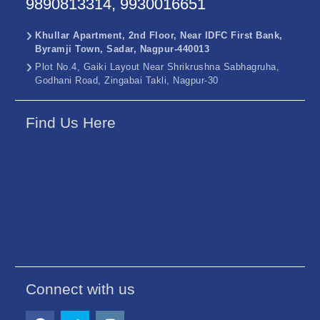
9890813314, 9930016651
Khullar Apartment, 2nd Floor, Near IDFC First Bank,
Byramji Town, Sadar, Nagpur-440013
Plot No.4, Gaiki Layout Near Shrikrushna Sabhagruha,
Godhani Road, Zingabai Takli, Nagpur-30
Find Us Here
Connect with us