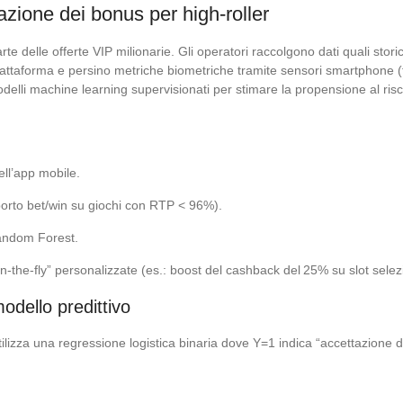
azione dei bonus per high‑roller
e delle offerte VIP milionarie. Gli operatori raccolgono dati quali storico 
 piattaforma e persino metriche biometriche tramite sensori smartphone 
odelli machine learning supervisionati per stimare la propensione al risc
ell’app mobile.
pporto bet/win su giochi con RTP < 96%).
Random Forest.
n‑the‑fly” personalizzate (es.: boost del cashback del 25% su slot selez
odello predittivo
lizza una regressione logistica binaria dove Y=1 indica “accettazione d