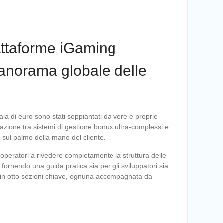
iattaforme iGaming
 panorama globale delle
aia di euro sono stati soppiantati da vere e proprie
grazione tra sistemi di gestione bonus ultra‑complessi e
 sul palmo della mano del cliente.
i operatori a rivedere completamente la struttura delle
 fornendo una guida pratica sia per gli sviluppatori sia
sa in otto sezioni chiave, ognuna accompagnata da