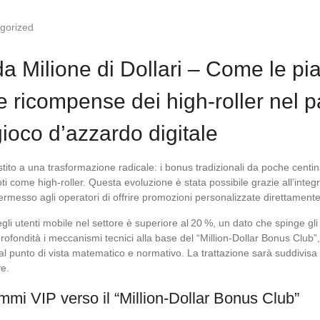
gorized
da Milione di Dollari – Come le p
le ricompense dei high‑roller nel
ioco d’azzardo digitale
stito a una trasformazione radicale: i bonus tradizionali da poche centin
noti come high‑roller. Questa evoluzione è stata possibile grazie all’inte
rmesso agli operatori di offrire promozioni personalizzate direttamente
gli utenti mobile nel settore è superiore al 20 %, un dato che spinge gl
profondità i meccanismi tecnici alla base del “Million‑Dollar Bonus Club”,
dal punto di vista matematico e normativo. La trattazione sarà suddivi
ve.
mmi VIP verso il “Million‑Dollar Bonus Club”