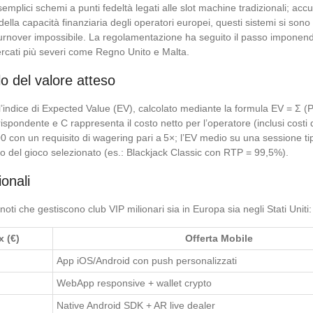
plici schemi a punti fedeltà legati alle slot machine tradizionali; accum
lla capacità finanziaria degli operatori europei, questi sistemi si sono t
 turnover impossibile. La regolamentazione ha seguito il passo imponend
mercati più severi come Regno Unito e Malta.
o del valore atteso
no l’indice di Expected Value (EV), calcolato mediante la formula EV = Σ (
rrispondente e C rappresenta il costo netto per l’operatore (inclusi cost
con un requisito di wagering pari a 5×; l’EV medio su una sessione tipic
medio del gioco selezionato (es.: Blackjack Classic con RTP = 99,5%).
onali
noti che gestiscono club VIP milionari sia in Europa sia negli Stati Uniti:
 (€)
Offerta Mobile
App iOS/Android con push personalizzati
WebApp responsive + wallet crypto
Native Android SDK + AR live dealer