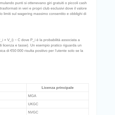
ulando punti si ottenevano giri gratuiti o piccoli cash
rasformati in veri e propri club esclusivi dove il valore
o limiti sul wagering massimo consentito e obblighi di
P_i × V_i) − C dove P_i è la probabilità associata a
i di licenza e tasse). Un esempio pratico riguarda un
a di €50 000 risulta positivo per l’utente solo se la
Licenza principale
MGA
UKGC
NVGC