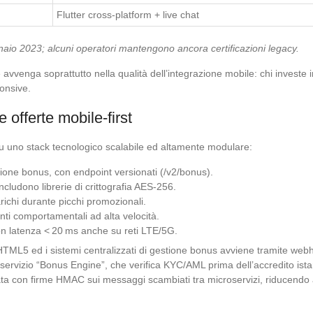
Flutter cross‑platform + live chat
nnaio 2023; alcuni operatori mantengono ancora certificazioni legacy.
venga soprattutto nella qualità dell’integrazione mobile: chi investe in
ponsive.
 offerte mobile‑first
su uno stack tecnologico scalabile ed altamente modulare:
zione bonus, con endpoint versionati (/v2/bonus).
ncludono librerie di crittografia AES‑256.
richi durante picchi promozionali.
 comportamentali ad alta velocità.
on latenza < 20 ms anche su reti LTE/5G.
 o HTML5 ed i sistemi centralizzati di gestione bonus avviene tramite w
servizio “Bonus Engine”, che verifica KYC/AML prima dell’accredito ista
ata con firme HMAC sui messaggi scambiati tra microservizi, riducendo 