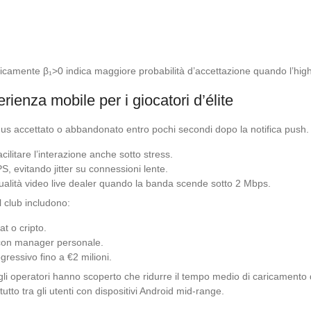
i; tipicamente β₁>0 indica maggiore probabilità d’accettazione quando l’h
ienza mobile per i giocatori d’élite
nus accettato o abbandonato entro pochi secondi dopo la notifica push. 
ilitare l’interazione anche sotto stress.
 evitando jitter su connessioni lente.
alità video live dealer quando la banda scende sotto 2 Mbps.
 club includono:
at o cripto.
 con manager personale.
gressivo fino a €2 milioni.
, gli operatori hanno scoperto che ridurre il tempo medio di caricamento
tto tra gli utenti con dispositivi Android mid‑range.