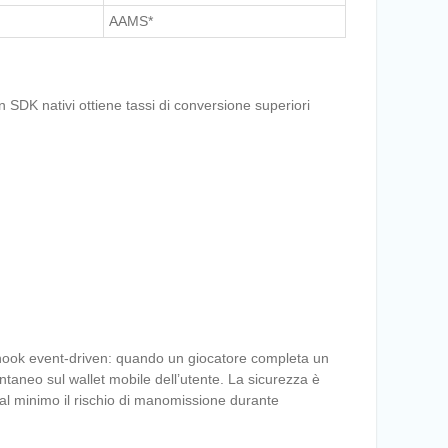
AAMS*
 SDK nativi ottiene tassi di conversione superiori
ebhook event-driven: quando un giocatore completa un
ntaneo sul wallet mobile dell’utente. La sicurezza è
al minimo il rischio di manomissione durante