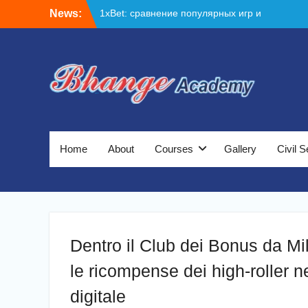
Skip
News:
1xBet: сравнение популярных игр и
to
опций для ставок на спорт
content
Все о модах в OMSI2MOD Форум: как
улучшить игровой процесс
Atefia Casino: co oferują sloty i jak zdobyć
darmowe spiny
Explore safe payment options at HighSpin
Casino UK: fast withdrawals and account
security
Penalty Nations Cup official site: explore
Home
About
Courses
Gallery
Civil S
welcome bonuses and real money games
Winz Casino NL: alles wat je moet weten
over bonussen en hoe ze te
JugaBet en 2026: descubre las
promociones más atractivas del casino
Why Lizaro Casino stands out: fast
Dentro il Club dei Bonus da Mil
payouts and a diverse selection of live
dealer
le ricompense dei high‑roller 
cw-check-https://test.com/
digitale