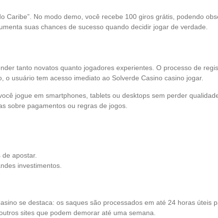
do Caribe”. No modo demo, você recebe 100 giros grátis, podendo obse
e aumenta suas chances de sucesso quando decidir jogar de verdade.
ender tanto novatos quanto jogadores experientes. O processo de regi
o, o usuário tem acesso imediato ao Solverde Casino casino jogar.
você jogue em smartphones, tablets ou desktops sem perder qualidade g
idas sobre pagamentos ou regras de jogos.
 de apostar.
andes investimentos.
sino se destaca: os saques são processados em até 24 horas úteis pa
m outros sites que podem demorar até uma semana.