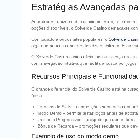
Estratégias Avançadas pa
Ao entrar no universo dos cassinos online, a primeir
opções disponíveis, o Solverde Casino destaca‑se co
Comparado a outros sites populares, o
Solverde Casi
algo que poucos concorrentes disponibilizam. Essa van
O Solverde Casino casino oficial possui licença da aut
com navegação intuitiva que facilita a busca por jogos
Recursos Principais e Funcionalida
O grande diferencial do Solverde Casino está na cura
única:
Torneios de Slots – competições semanais com prêm
Modo Demo – permite testar jogos antes de apostar d
Jackpots Progressivos – jackpots que aumentam a 
Bônus de Recarga – promoções regulares que devo
Exemplo de uso do modo demo