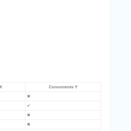
X
Concorrente Y
✖
✔
✖
✖