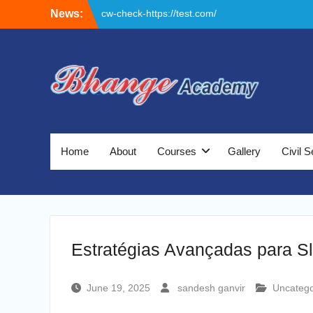
Skip
News:
cw-check-https://test.com/
to
1xBet: сравнение популярных игр и
content
опций для ставок на спорт
Все о модах в OMSI2MOD Форум: как
улучшить игровой процесс
Atefia Casino: co oferują sloty i jak zdobyć
darmowe spiny
Explore safe payment options at HighSpin
Casino UK: fast withdrawals and account
security
Home
About
Courses
Gallery
Civil S
Penalty Nations Cup official site: explore
welcome bonuses and real money games
Winz Casino NL: alles wat je moet weten
over bonussen en hoe ze te
JugaBet en 2026: descubre las
promociones más atractivas del casino
Estratégias Avançadas para Sl
Why Lizaro Casino stands out: fast
payouts and a diverse selection of live
dealer
June 19, 2025
sandesh ganvir
Uncatego