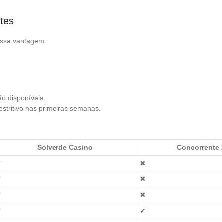
tes
essa vantagem.
o disponíveis.
estritivo nas primeiras semanas.
Solverde Casino
Concorrente 
✔
✖
✔
✖
✔
✖
✔
✔