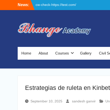
Skip
cw-check-https://test.com/
News:
to
1xBet: сравнение популярных игр и
content
опций для ставок на спорт
Все о модах в OMSI2MOD Форум: как
улучшить игровой процесс
Atefia Casino: co oferują sloty i jak zdobyć
darmowe spiny
Explore safe payment options at HighSpin
Casino UK: fast withdrawals and account
security
Home
About
Courses
Gallery
Civil S
Penalty Nations Cup official site: explore
welcome bonuses and real money games
Winz Casino NL: alles wat je moet weten
over bonussen en hoe ze te
JugaBet en 2026: descubre las
promociones más atractivas del casino
Why Lizaro Casino stands out: fast
Estrategias de ruleta en Kinbe
payouts and a diverse selection of live
dealer
September 10, 2025
sandesh ganvir
Un