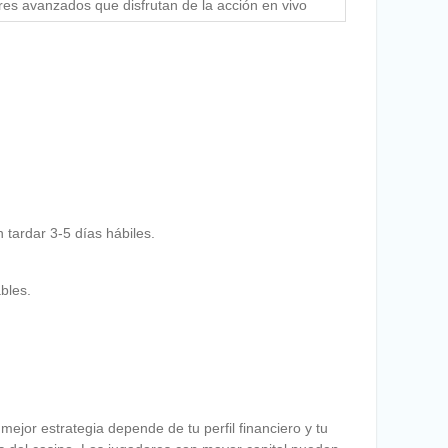
s avanzados que disfrutan de la acción en vivo
tardar 3‑5 días hábiles.
bles.
jor estrategia depende de tu perfil financiero y tu