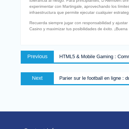
tolerancia al riesgo. Para principiantes, D’Alembert b
experimentar con Martingale, aprovechando los límites f
infraestructura que permite ejecutar cualquier estrateg
Recuerda siempre jugar con responsabilidad y ajustar t
Casino y maximizar tus posibilidades de éxito. ¡Buena
Post
Previous
Previous
HTML5 & Mobile Gaming : Commen
navigation
post:
Next
Next
Parier sur le football en ligne 
post: