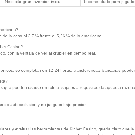
Necesita gran inversión inicial
Recomendado para jugadore
americana?
a de la casa al 2,7 % frente al 5,26 % de la americana.
nbet Casino?
do, con la ventaja de ver al crupier en tiempo real.
nicos, se completan en 12‑24 horas; transferencias bancarias pueden 
eta?
s que pueden usarse en ruleta, sujetos a requisitos de apuesta razona
tas de autoexclusión y no juegues bajo presión.
res y evaluar las herramientas de Kinbet Casino, queda claro que la me