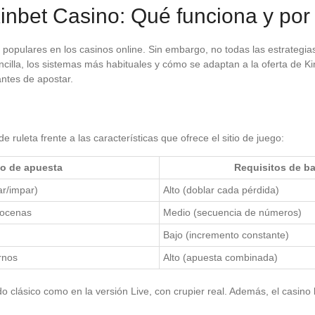
Kinbet Casino: Qué funciona y por
populares en los casinos online. Sin embargo, no todas las estrategia
cilla, los sistemas más habituales y cómo se adaptan a la oferta de Ki
antes de apostar.
ruleta frente a las características que ofrece el sitio de juego:
po de apuesta
Requisitos de ba
ar/impar)
Alto (doblar cada pérdida)
docenas
Medio (secuencia de números)
Bajo (incremento constante)
rnos
Alto (apuesta combinada)
 clásico como en la versión Live, con crupier real. Además, el casino br