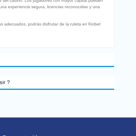
dos del casino. Los jugadores con mayor capital pueden
e una experiencia segura, licencias reconocidas y una
os adecuados, podrás disfrutar de la ruleta en Kinbet
sir ?