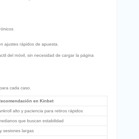
rónicos.
en ajustes rápidos de apuesta.
til del móvil, sin necesidad de cargar la página
 para cada caso.
ecomendación en Kinbet
kroll alto y paciencia para retiros rápidos
edianos que buscan estabilidad
 y sesiones largas