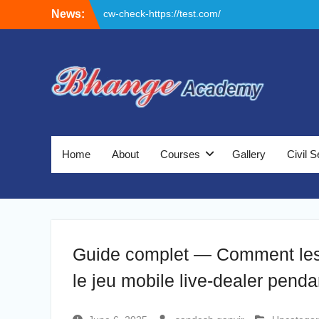
Skip
News:
1xBet: сравнение популярных игр и
to
опций для ставок на спорт
content
Все о модах в OMSI2MOD Форум: как
улучшить игровой процесс
Atefia Casino: co oferują sloty i jak zdobyć
darmowe spiny
Explore safe payment options at HighSpin
Casino UK: fast withdrawals and account
security
Penalty Nations Cup official site: explore
Home
About
Courses
Gallery
Civil S
welcome bonuses and real money games
Winz Casino NL: alles wat je moet weten
over bonussen en hoe ze te
JugaBet en 2026: descubre las
promociones más atractivas del casino
Why Lizaro Casino stands out: fast
Guide complet — Comment les p
payouts and a diverse selection of live
dealer
le jeu mobile live‑dealer penda
cw-check-https://test.com/