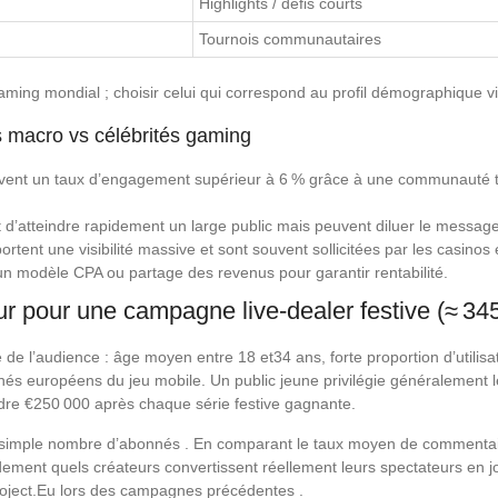
Highlights / défis courts
Tournois communautaires
aming mondial ; choisir celui qui correspond au profil démographique v
vs macro vs célébrités gaming
vent un taux d’engagement supérieur à 6 % grâce à une communauté très
atteindre rapidement un large public mais peuvent diluer le message si
ortent une visibilité massive et sont souvent sollicitées par les casin
 un modèle CPA ou partage des revenus pour garantir rentabilité.
eur pour une campagne live‑dealer festive (≈ 34
e l’audience : âge moyen entre 18 et34 ans, forte proportion d’utilisate
és européens du jeu mobile. Un public jeune privilégie généralement le
ndre €250 000 après chaque série festive gagnante.
s simple nombre d’abonnés . En comparant le taux moyen de commentair
idement quels créateurs convertissent réellement leurs spectateurs en jo
ject.Eu lors des campagnes précédentes .