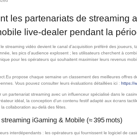
ized
les partenariats de streaming av
mobile live‑dealer pendant la péri
e streaming vidéo devient le canal d’acquisition préféré des joueurs, 
année, les pics d’audience explosent ; les utilisateurs cherchent à comb
ique pour les opérateurs qui souhaitent maximiser leurs revenus mobile
ject.Eu propose chaque semaine un classement des meilleures offres de
nnes. Vous pouvez consulter leurs évaluations détaillées ici :
https:/
un partenariat streaming avec un influenceur spécialisé dans le casino a
ateur idéal, la conception d’un contenu festif adapté aux écrans tactile
a collaboration au-delà des fêtes.
 streaming iGaming & Mobile (≈ 395 mots)
rs interdépendants : les opérateurs qui fournissent le logiciel de casi