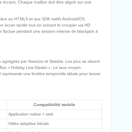
ts écrans. Chaque maillon doit être aligné sur une
grâce au HTML5 et aux SDK natifs Android/iOS.
écran tactile tout en suivant le croupier via HD
le fluctue pendant une session intense de blackjack à
grégées par Newzoo et Statista. Les pics se situent
 flux « Holiday Live‑Dealer ». Le taux moyen
l représente une fenêtre temporelle idéale pour lancer
Compatibilité mobile
Application native + web
Vidéo adaptive bitrate