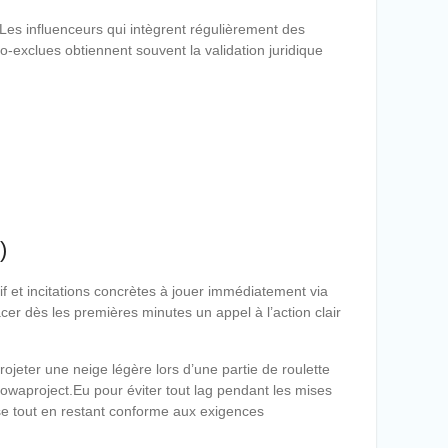
. Les influenceurs qui intègrent régulièrement des
exclues obtiennent souvent la validation juridique
)
if et incitations concrètes à jouer immédiatement via
cer dès les premières minutes un appel à l’action clair
ojeter une neige légère lors d’une partie de roulette
aproject.Eu pour éviter tout lag pendant les mises
se tout en restant conforme aux exigences