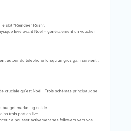
 le slot “Reindeer Rush”.
physique livré avant Noël – généralement un voucher
ent autour du téléphone lorsqu’un gros gain survient ;
ode cruciale qu’est Noël . Trois schémas principaux se
n budget marketing solide.
ns trois parties live.
enceur à pousser activement ses followers vers vos