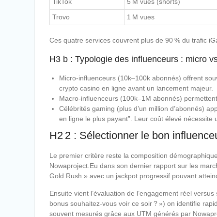
TikTok
5 M vues (shorts)
Trovo
1 M vues
Ces quatre services couvrent plus de 90 % du trafic iG
H3 b : Typologie des influenceurs : micro 
Micro‑influenceurs (10k–100k abonnés) offrent sou
crypto casino en ligne avant un lancement majeur.
Macro‑influenceurs (100k–1M abonnés) permettent d’
Célébrités gaming (plus d’un million d’abonnés) app
en ligne le plus payant”. Leur coût élevé nécessite
H2 2 : Sélectionner le bon influenc
Le premier critère reste la composition démographique d
Nowaproject.Eu dans son dernier rapport sur les march
Gold Rush » avec un jackpot progressif pouvant attei
Ensuite vient l’évaluation de l’engagement réel versu
bonus souhaitez‑vous voir ce soir ? ») on identifie rap
souvent mesurés grâce aux UTM générés par Nowapro