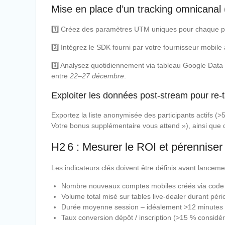
Mise en place d’un tracking omnicana
1️⃣ Créez des paramètres UTM uniques pour chaque pla
2️⃣ Intégrez le SDK fourni par votre fournisseur mobile 
3️⃣ Analysez quotidiennement via tableau Google Data 
entre
22–27 décembre
.
Exploiter les données post‑stream pour re
Exportez la liste anonymisée des participants actifs
Votre bonus supplémentaire vous attend »), ainsi que 
H2 6 : Mesurer le ROI et pérenniser 
Les indicateurs clés doivent être définis avant lanceme
Nombre nouveaux comptes mobiles créés via code 
Volume total misé sur tables live‑dealer durant péri
Durée moyenne session – idéalement >12 minutes i
Taux conversion dépôt / inscription (>15 % considér