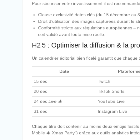
Pour sécuriser votre investissement il est recommandé 
Clause exclusivité dates clés (du 15 décembre au 
Droit d’utilisation des images capturées durant le 
Conformité stricte aux régulations européennes – 
soit validé avant toute mise réelle.
H2 5 : Optimiser la diffusion & la p
Un calendrier éditorial bien ficelé garantit que chaque 
Date
Plateform
15 déc
Twitch
20 déc
TikTok Shorts
24 déc
Live 🎄
YouTube Live
31 déc
Instagram Live
Chaque titre doit contenir au moins deux emojis festifs
Mobile 🎄 Xmas Party”) grâce aux outils analytics int