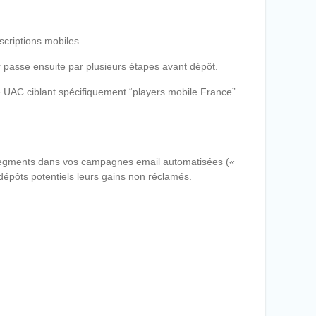
criptions mobiles.
eur passe ensuite par plusieurs étapes avant dépôt.
e UAC ciblant spécifiquement “players mobile France”
s segments dans vos campagnes email automatisées («
épôts potentiels leurs gains non réclamés.