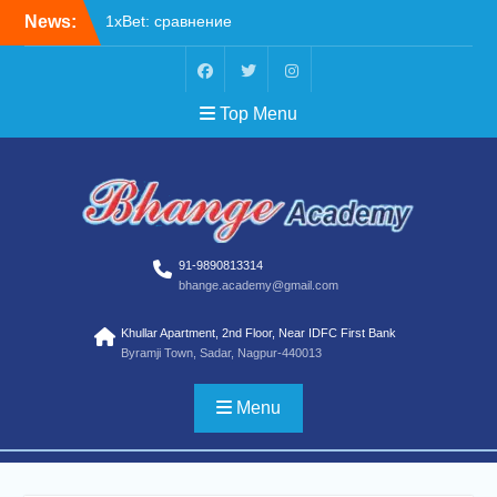
Skip
News:
1xBet: сравнение
to
популярных игр и опций
content
для ставок на спорт
Все о модах в OMSI2MOD
Facebook
Twitter
Insta
Top Menu
Форум: как улучшить
игровой процесс
Atefia Casino: co oferują
sloty i jak zdobyć darmowe
spiny
Explore safe payment
options at HighSpin Casino
91-9890813314
UK: fast withdrawals and
bhange.academy@gmail.com
account security
Penalty Nations Cup official
Khullar Apartment, 2nd Floor, Near IDFC First Bank
site: explore welcome
Byramji Town, Sadar, Nagpur-440013
bonuses and real money
games
Menu
Winz Casino NL: alles wat
je moet weten over
bonussen en hoe ze te
JugaBet en 2026: descubre