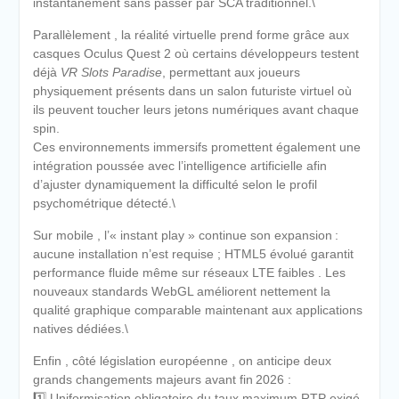
instantanément sans passer par SCA traditionnel.\
Parallèlement , la réalité virtuelle prend forme grâce aux
casques Oculus Quest 2 où certains développeurs testent
déjà
VR Slots Paradise
, permettant aux joueurs
physiquement présents dans un salon futuriste virtuel où
ils peuvent toucher leurs jetons numériques avant chaque
spin.
Ces environnements immersifs promettent également une
intégration poussée avec l’intelligence artificielle afin
d’ajuster dynamiquement la difficulté selon le profil
psychométrique détecté.\
Sur mobile , l’« instant play » continue son expansion :
aucune installation n’est requise ; HTML5 évolué garantit
performance fluide même sur réseaux LTE faibles . Les
nouveaux standards WebGL améliorent nettement la
qualité graphique comparable maintenant aux applications
natives dédiées.\
Enfin , côté législation européenne , on anticipe deux
grands changements majeurs avant fin 2026 :
1️⃣ Uniformisation obligatoire du taux maximum RTP exigé