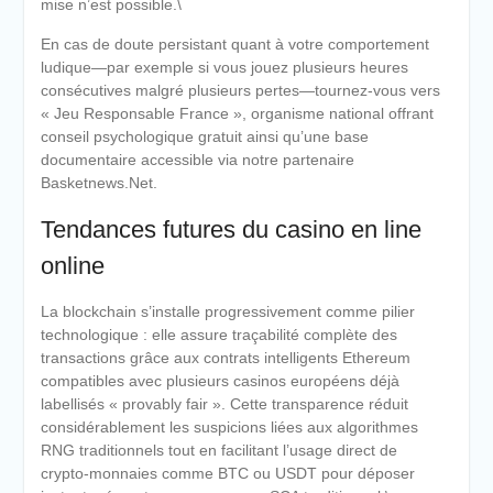
mise n’est possible.\
En cas de doute persistant quant à votre comportement
ludique—par exemple si vous jouez plusieurs heures
consécutives malgré plusieurs pertes—tournez-vous vers
« Jeu Responsable France », organisme national offrant
conseil psychologique gratuit ainsi qu’une base
documentaire accessible via notre partenaire
Basketnews.Net.
Tendances futures du casino en line​
online​
La blockchain s’installe progressivement comme pilier
technologique : elle assure traçabilité complète des
transactions grâce aux contrats intelligents Ethereum
compatibles avec plusieurs casinos européens déjà
labellisés « provably fair ». Cette transparence réduit
considérablement les suspicions liées aux algorithmes
RNG traditionnels tout en facilitant l’usage direct de
crypto‑monnaies comme BTC ou USDT pour déposer