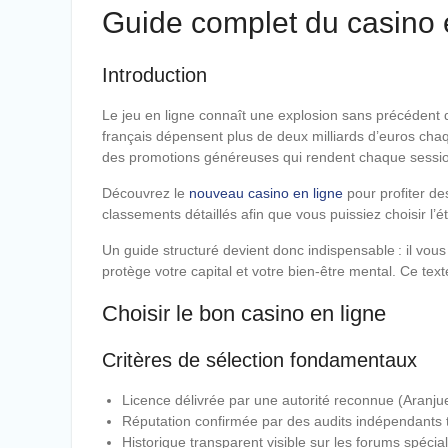
Guide complet du casino 
Introduction
Le jeu en ligne connaît une explosion sans précédent d
français dépensent plus de deux milliards d’euros cha
des promotions généreuses qui rendent chaque sessio
Découvrez le
nouveau casino en ligne
pour profiter de
classements détaillés afin que vous puissiez choisir l’
Un guide structuré devient donc indispensable : il vous
protège votre capital et votre bien‑être mental. Ce tex
Choisir le bon casino en ligne
Critères de sélection fondamentaux
Licence délivrée par une autorité reconnue (Aranj
Réputation confirmée par des audits indépendants
Historique transparent visible sur les forums spéci