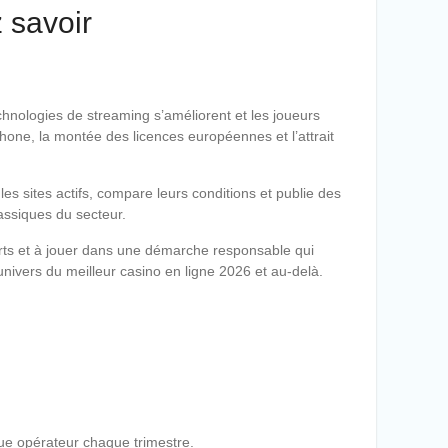
 savoir
chnologies de streaming s’améliorent et les joueurs
hone, la montée des licences européennes et l’attrait
s sites actifs, compare leurs conditions et publie des
lassiques du secteur.
fferts et à jouer dans une démarche responsable qui
univers du meilleur casino en ligne 2026 et au‑delà.
que opérateur chaque trimestre.