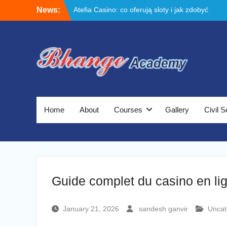
Atefia Casino: co oferują sloty i jak zdobyć
Skip
News:
darmowe spiny
to
Explore safe payment options at HighSpin
content
Casino UK: fast withdrawals and account
security
Penalty Nations Cup official site: explore
welcome bonuses and real money games
Winz Casino NL: alles wat je moet weten
over bonussen en hoe ze te
JugaBet en 2026: descubre las
Home
About
Courses
Gallery
Civil S
promociones más atractivas del casino
Descubre los métodos de pago más
seguros en casinos online en 2026
Navigating customer support at Kings
Game Casino: tips for quick resolutions
and assistance
Explore the top casino games of 2026:
Guide complet du casino en li
slots, tables, and innovative features
Все о модах в OMSI2MOD Форум: как
улучшить игровой процесс
January 21, 2026
sandesh ganvir
Uncat