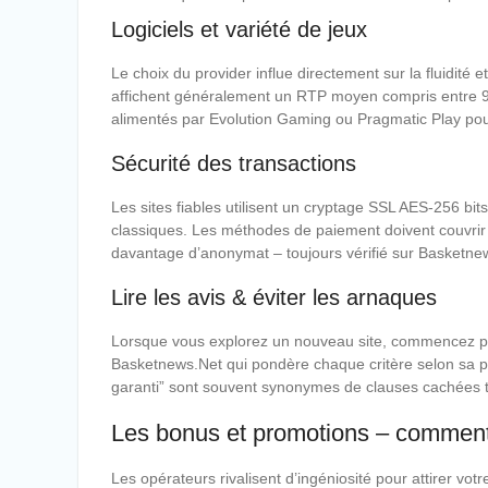
Logiciels et variété de jeux
Le choix du provider influe directement sur la fluidité 
affichent généralement un RTP moyen compris entre 96 
alimentés par Evolution Gaming ou Pragmatic Play pou
Sécurité des transactions
Les sites fiables utilisent un cryptage SSL AES‑256 bi
classiques. Les méthodes de paiement doivent couvrir 
davantage d’anonymat – toujours vérifié sur Basketnew
Lire les avis & éviter les arnaques
Lorsque vous explorez un nouveau site, commencez par 
Basketnews.Net qui pondère chaque critère selon sa per
garanti” sont souvent synonymes de clauses cachées trè
Les bonus et promotions – comment e
Les opérateurs rivalisent d’ingéniosité pour attirer vo