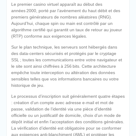
Le premier casino virtuel apparaît au début des
années 2000, porté par l’avènement du haut débit et des
premiers générateurs de nombres aléatoires (RNG).
Aujourd’hui, chaque spin ou main est contrôlé par un
algorithme certifié qui garantit un taux de retour au joueur
(RTP) conforme aux exigences légales.
Sur le plan technique, les serveurs sont hébergés dans
des data‑centers sécurisés et protégés par le cryptage
SSL ; toutes les communications entre votre navigateur et
le site sont ainsi chiffrées à 256 bits. Cette architecture
empêche toute interception ou altération des données
sensibles telles que vos informations bancaires ou votre
historique de jeu.
Le processus d’inscription suit généralement quatre étapes
: création d’un compte avec adresse e‑mail et mot de
passe, validation de l’identité via une pièce d’identité
officielle ou un justificatif de domicile, choix d’un mode de
dépôt initial et enfin l’acceptation des conditions générales.
La vérification d’identité est obligatoire pour se conformer
aux exigences anti‑blanchiment (AML) et protéger les