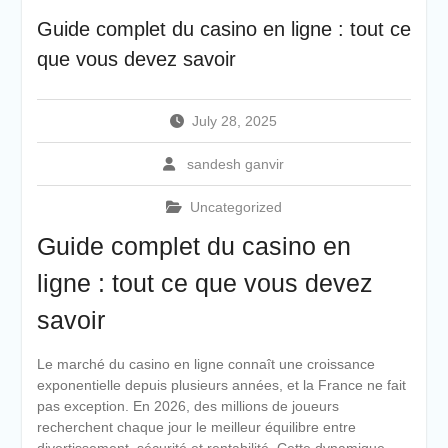
las promociones más
Guide complet du casino en ligne : tout ce
atractivas del casino
Why Lizaro Casino stands
que vous devez savoir
out: fast payouts and a
diverse selection of live
dealer
July 28, 2025
cw-check-https://test.com/
sandesh ganvir
Uncategorized
Guide complet du casino en
ligne : tout ce que vous devez
savoir
Le marché du casino en ligne connaît une croissance
exponentielle depuis plusieurs années, et la France ne fait
pas exception. En 2026, des millions de joueurs
recherchent chaque jour le meilleur équilibre entre