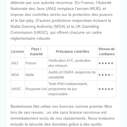
délivrée par une autorité reconnue. En France, l’Autorité
Nationale des Jeux (ANJ) remplace l’ancien ARJEL et
impose des contrôles stricts sur la protection des joueurs
et le fair‑play. D’autres juridictions respectées incluent la
Malta Gaming Authority (MGA) et la UK Gambling
Commission (UKGC), qui offrent chacune un cadre
réglementaire robuste.
Pays /
Niveau de
Licence
Principaux contrôles
Autorité
confiance
Vérification KYC, protection
ANJ
France
★★★★★
des mineurs
Audits eCOGRA, exigences de
MGA
Malte
★★★★☆
solvabilité
Tests RNG indépendants,
UKGC
Royaume‑Uni
programme de jeu
★★★★★
responsable
Basketnews.Net utilise ces licences comme premier filtre
lors de ses revues ; un site sans licence reconnue est
immédiatement exclu de nos classements. Nous évaluons
ensuite la sécurité des données grâce à des audits