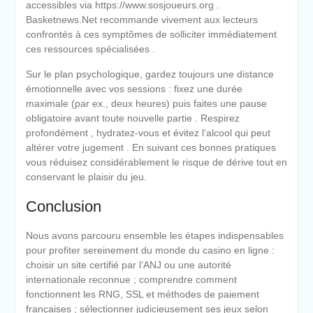
accessibles via https://www.sosjoueurs.org .
Basketnews.Net recommande vivement aux lecteurs
confrontés à ces symptômes de solliciter immédiatement
ces ressources spécialisées .
Sur le plan psychologique, gardez toujours une distance
émotionnelle avec vos sessions : fixez une durée
maximale (par ex., deux heures) puis faites une pause
obligatoire avant toute nouvelle partie . Respirez
profondément , hydratez‑vous et évitez l’alcool qui peut
altérer votre jugement . En suivant ces bonnes pratiques
vous réduisez considérablement le risque de dérive tout en
conservant le plaisir du jeu.
Conclusion
Nous avons parcouru ensemble les étapes indispensables
pour profiter sereinement du monde du casino en ligne :
choisir un site certifié par l’ANJ ou une autorité
internationale reconnue ; comprendre comment
fonctionnent les RNG, SSL et méthodes de paiement
françaises ; sélectionner judicieusement ses jeux selon