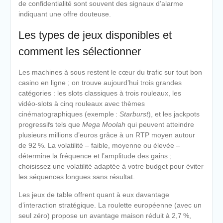
de confidentialité sont souvent des signaux d’alarme
indiquant une offre douteuse.
Les types de jeux disponibles et
comment les sélectionner
Les machines à sous restent le cœur du trafic sur tout bon
casino en ligne ; on trouve aujourd’hui trois grandes
catégories : les slots classiques à trois rouleaux, les
vidéo‑slots à cinq rouleaux avec thèmes
cinématographiques (exemple :
Starburst
), et les jackpots
progressifs tels que
Mega Moolah
qui peuvent atteindre
plusieurs millions d’euros grâce à un RTP moyen autour
de 92 %. La volatilité – faible, moyenne ou élevée –
détermine la fréquence et l’amplitude des gains ;
choisissez une volatilité adaptée à votre budget pour éviter
les séquences longues sans résultat.
Les jeux de table offrent quant à eux davantage
d’interaction stratégique. La roulette européenne (avec un
seul zéro) propose un avantage maison réduit à 2,7 %,