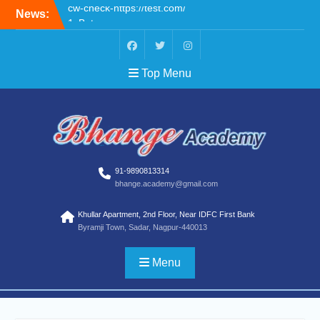
Skip
News:
1xBet: сравнение
to
популярных игр и опций
content
для ставок на спорт
Все о модах в OMSI2MOD
Facebook
Twitter
Insta
Top Menu
Форум: как улучшить
игровой процесс
Atefia Casino: co oferują
sloty i jak zdobyć darmowe
spiny
Explore safe payment
options at HighSpin Casino
91-9890813314
UK: fast withdrawals and
bhange.academy@gmail.com
account security
Penalty Nations Cup official
Khullar Apartment, 2nd Floor, Near IDFC First Bank
site: explore welcome
Byramji Town, Sadar, Nagpur-440013
bonuses and real money
games
Menu
Winz Casino NL: alles wat
je moet weten over
bonussen en hoe ze te
JugaBet en 2026: descubre