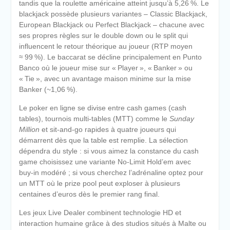
tandis que la roulette américaine atteint jusqu’à 5,26 %. Le
blackjack possède plusieurs variantes – Classic Blackjack,
European Blackjack ou Perfect Blackjack – chacune avec
ses propres règles sur le double down ou le split qui
influencent le retour théorique au joueur (RTP moyen
≈ 99 %). Le baccarat se décline principalement en Punto
Banco où le joueur mise sur « Player », « Banker » ou
« Tie », avec un avantage maison minime sur la mise
Banker (~1,06 %).
Le poker en ligne se divise entre cash games (cash
tables), tournois multi‑tables (MTT) comme le
Sunday
Million
et sit‑and‑go rapides à quatre joueurs qui
démarrent dès que la table est remplie. La sélection
dépendra du style : si vous aimez la constance du cash
game choisissez une variante No‑Limit Hold’em avec
buy‑in modéré ; si vous cherchez l’adrénaline optez pour
un MTT où le prize pool peut exploser à plusieurs
centaines d’euros dès le premier rang final.
Les jeux Live Dealer combinent technologie HD et
interaction humaine grâce à des studios situés à Malte ou