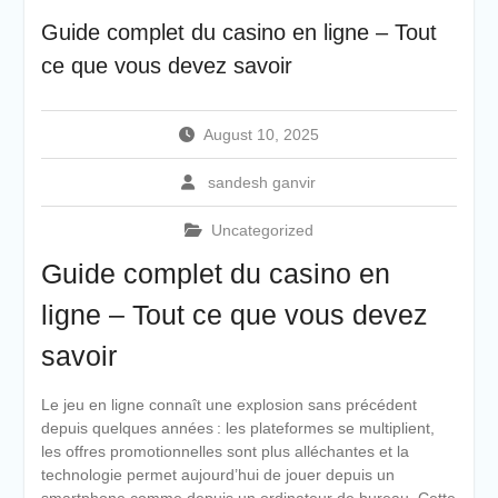
для ставок на спорт
Guide complet du casino en ligne – Tout
Blockbet casino official site:
unlock exciting bonuses
ce que vous devez savoir
and fast access to live
games
FastOne Casino: objevte
August 10, 2025
exkluzivní promo akce pro
rok 2026
sandesh ganvir
Uncategorized
Guide complet du casino en
ligne – Tout ce que vous devez
savoir
Le jeu en ligne connaît une explosion sans précédent
depuis quelques années : les plateformes se multiplient,
les offres promotionnelles sont plus alléchantes et la
technologie permet aujourd’hui de jouer depuis un