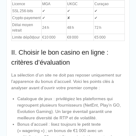
Licence
MGA
UKGC
Curaçao
SSL 256‑bits
✔︎
✔︎
✔︎
Crypto‑payement
✔︎
✘
✔︎
Délai moyen
24 h
48 h
72 h
retrait
Limite dépôt/jour
€10 000
€8 000
€5 000
II. Choisir le bon casino en ligne :
critères d’évaluation
La sélection d’un site ne doit pas reposer uniquement sur
l’apparence du bonus d’accueil. Voici les points clés à
analyser avant d’ouvrir votre premier compte :
Catalogue de jeux : privilégiez les plateformes qui
regroupent plusieurs fournisseurs (NetEnt, Play’n GO,
Evolution Gaming). Un large éventail garantit une
meilleure diversité de RTP et de volatilité.
Bonus d’accueil : lisez toujours le petit texte
(« wagering ») ; un bonus de €1 000 avec un