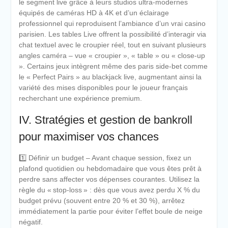
le segment live grâce à leurs studios ultra‑modernes
équipés de caméras HD à 4K et d’un éclairage
professionnel qui reproduisent l’ambiance d’un vrai casino
parisien. Les tables Live offrent la possibilité d’interagir via
chat textuel avec le croupier réel, tout en suivant plusieurs
angles caméra – vue « croupier », « table » ou « close‑up
». Certains jeux intègrent même des paris side‑bet comme
le « Perfect Pairs » au blackjack live, augmentant ainsi la
variété des mises disponibles pour le joueur français
recherchant une expérience premium.
IV. Stratégies et gestion de bankroll
pour maximiser vos chances
1️⃣ Définir un budget – Avant chaque session, fixez un
plafond quotidien ou hebdomadaire que vous êtes prêt à
perdre sans affecter vos dépenses courantes. Utilisez la
règle du « stop‑loss » : dès que vous avez perdu X % du
budget prévu (souvent entre 20 % et 30 %), arrêtez
immédiatement la partie pour éviter l’effet boule de neige
négatif.