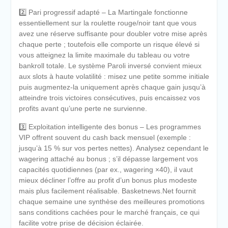
2️⃣ Pari progressif adapté – La Martingale fonctionne
essentiellement sur la roulette rouge/noir tant que vous
avez une réserve suffisante pour doubler votre mise après
chaque perte ; toutefois elle comporte un risque élevé si
vous atteignez la limite maximale du tableau ou votre
bankroll totale. Le système Paroli inversé convient mieux
aux slots à haute volatilité : misez une petite somme initiale
puis augmentez-la uniquement après chaque gain jusqu’à
atteindre trois victoires consécutives, puis encaissez vos
profits avant qu’une perte ne survienne.
3️⃣ Exploitation intelligente des bonus – Les programmes
VIP offrent souvent du cash back mensuel (exemple :
jusqu’à 15 % sur vos pertes nettes). Analysez cependant le
wagering attaché au bonus ; s’il dépasse largement vos
capacités quotidiennes (par ex., wagering ×40), il vaut
mieux décliner l’offre au profit d’un bonus plus modeste
mais plus facilement réalisable. Basketnews.Net fournit
chaque semaine une synthèse des meilleures promotions
sans conditions cachées pour le marché français, ce qui
facilite votre prise de décision éclairée.