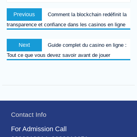
Post
Previous
Previous
Comment la blockchain redéfinit la
navigation
post:
transparence et confiance dans les casinos en ligne
Next
Next
Guide complet du casino en ligne :
post:
Tout ce que vous devez savoir avant de jouer
Contact Info
For Admission Call