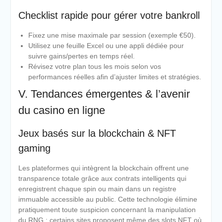
Checklist rapide pour gérer votre bankroll
Fixez une mise maximale par session (exemple €50).
Utilisez une feuille Excel ou une appli dédiée pour
suivre gains/pertes en temps réel.
Révisez votre plan tous les mois selon vos
performances réelles afin d’ajuster limites et stratégies.
V. Tendances émergentes & l’avenir
du casino en ligne
Jeux basés sur la blockchain & NFT
gaming
Les plateformes qui intègrent la blockchain offrent une
transparence totale grâce aux contrats intelligents qui
enregistrent chaque spin ou main dans un registre
immuable accessible au public. Cette technologie élimine
pratiquement toute suspicion concernant la manipulation
du RNG ; certains sites proposent même des slots NFT où