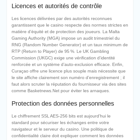
Licences et autorités de contrôle
Les licences délivrées par des autorités reconnues
garantissent que le casino respecte des normes strictes en
matière d’équité et de protection des joueurs. La Malta
Gaming Authority (MGA) impose un audit trimestriel du
RNG (Random Number Generator) et un taux minimum de
RTP (Return to Player) de 95 %. Le UK Gambling
Commission (UKGC) exige une vérification d’identité
renforcée et un système d’auto‑exclusion efficace. Enfin,
Curaçao offre une licence plus souple mais nécessite que
le site affiche clairement son numéro d’enregistrement ; il
faut alors scruter la réputation du fournisseur via des sites
comme Basketnews.Net pour éviter les arnaques.
Protection des données personnelles
Le chiffrement SSL AES‑256 bits est aujourd’hui le
standard pour sécuriser les échanges entre votre
navigateur et le serveur du casino. Une politique de
confidentialité claire doit expliquer comment les données