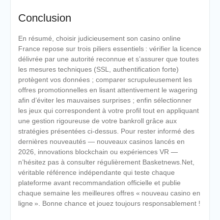
Conclusion
En résumé, choisir judicieusement son casino online
France repose sur trois piliers essentiels : vérifier la licence
délivrée par une autorité reconnue et s’assurer que toutes
les mesures techniques (SSL, authentification forte)
protègent vos données ; comparer scrupuleusement les
offres promotionnelles en lisant attentivement le wagering
afin d’éviter les mauvaises surprises ; enfin sélectionner
les jeux qui correspondent à votre profil tout en appliquant
une gestion rigoureuse de votre bankroll grâce aux
stratégies présentées ci‑dessus. Pour rester informé des
dernières nouveautés — nouveaux casinos lancés en
2026, innovations blockchain ou expériences VR —
n’hésitez pas à consulter régulièrement Basketnews.Net,
véritable référence indépendante qui teste chaque
plateforme avant recommandation officielle et publie
chaque semaine les meilleures offres « nouveau casino en
ligne ». Bonne chance et jouez toujours responsablement !