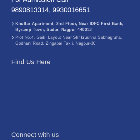
9890813314, 9930016651
Khullar Apartment, 2nd Floor, Near IDFC First Bank,
Byramji Town, Sadar, Nagpur-440013
Plot No.4, Gaiki Layout Near Shrikrushna Sabhagruha,
Godhani Road, Zingabai Takli, Nagpur-30
Find Us Here
Connect with us