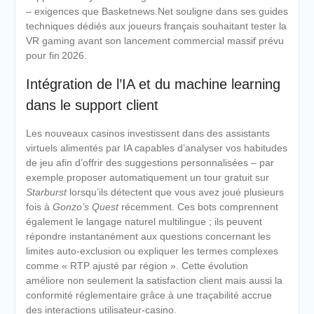
– exigences que Basketnews.Net souligne dans ses guides
techniques dédiés aux joueurs français souhaitant tester la
VR gaming avant son lancement commercial massif prévu
pour fin 2026.
Intégration de l’IA et du machine learning
dans le support client
Les nouveaux casinos investissent dans des assistants
virtuels alimentés par IA capables d’analyser vos habitudes
de jeu afin d’offrir des suggestions personnalisées – par
exemple proposer automatiquement un tour gratuit sur
Starburst
lorsqu’ils détectent que vous avez joué plusieurs
fois à
Gonzo’s Quest
récemment. Ces bots comprennent
également le langage naturel multilingue ; ils peuvent
répondre instantanément aux questions concernant les
limites auto‑exclusion ou expliquer les termes complexes
comme « RTP ajusté par région ». Cette évolution
améliore non seulement la satisfaction client mais aussi la
conformité réglementaire grâce à une traçabilité accrue
des interactions utilisateur‑casino.