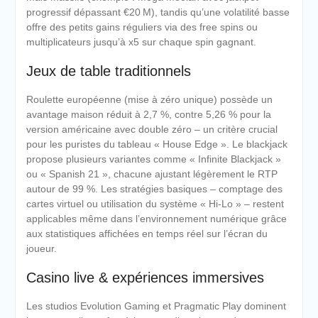
progressif dépassant €20 M), tandis qu’une volatilité basse
offre des petits gains réguliers via des free spins ou
multiplicateurs jusqu’à x5 sur chaque spin gagnant.
Jeux de table traditionnels
Roulette européenne (mise à zéro unique) possède un
avantage maison réduit à 2,7 %, contre 5,26 % pour la
version américaine avec double zéro – un critère crucial
pour les puristes du tableau « House Edge ». Le blackjack
propose plusieurs variantes comme « Infinite Blackjack »
ou « Spanish 21 », chacune ajustant légèrement le RTP
autour de 99 %. Les stratégies basiques – comptage des
cartes virtuel ou utilisation du système « Hi‑Lo » – restent
applicables même dans l’environnement numérique grâce
aux statistiques affichées en temps réel sur l’écran du
joueur.
Casino live & expériences immersives
Les studios Evolution Gaming et Pragmatic Play dominent