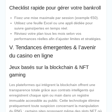
Checklist rapide pour gérer votre bankroll
Fixez une mise maximale par session (exemple €50).
Utilisez une feuille Excel ou une appli dédiée pour
suivre gains/pertes en temps réel.
Révisez votre plan tous les mois selon vos
performances réelles afin d’ajuster limites et stratégies.
V. Tendances émergentes & l’avenir
du casino en ligne
Jeux basés sur la blockchain & NFT
gaming
Les plateformes qui intègrent la blockchain offrent une
transparence totale grâce aux contrats intelligents qui
enregistrent chaque spin ou main dans un registre
immuable accessible au public. Cette technologie élimine
pratiquement toute suspicion concernant la manipulation
du RNG ; certains sites proposent même des slots NFT où