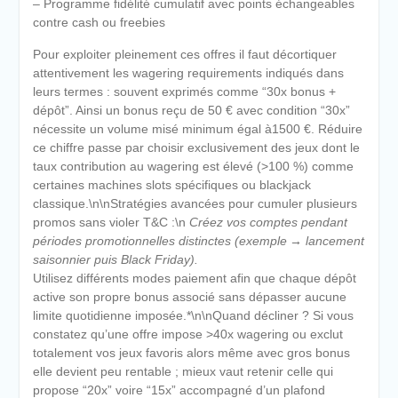
– Programme fidélité cumulatif avec points échangeables
contre cash ou freebies
Pour exploiter pleinement ces offres il faut décortiquer
attentivement les wagering requirements indiqués dans
leurs termes : souvent exprimés comme “30x bonus +
dépôt”. Ainsi un bonus reçu de 50 € avec condition “30x”
nécessite un volume misé minimum égal à​1500 €. Réduire
ce chiffre passe par choisir exclusivement des jeux dont le
taux contribution au wagering est élevé (>100 %) comme
certaines machines slots spécifiques ou blackjack
classique.\n\nStratégies avancées pour cumuler plusieurs
promos sans violer T&C :\n
Créez vos comptes pendant
périodes promotionnelles distinctes (exemple → lancement
saisonnier puis Black Friday).
Utilisez différents modes paiement afin que chaque dépôt
active son propre bonus associé sans dépasser aucune
limite quotidienne imposée.*\n\nQuand décliner ? Si vous
constatez qu’une offre impose >40x wagering ou exclut
totalement vos jeux favoris alors même avec gros bonus
elle devient peu rentable ; mieux vaut retenir celle qui
propose “20x” voire “15x” accompagné d’un plafond