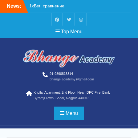
Skip
News:
1xBet: сравнение
to
популярных игр и опций
content
для ставок на спорт
Все о модах в OMSI2MOD
Facebook
Twitter
Insta
Top Menu
Форум: как улучшить
игровой процесс
Atefia Casino: co oferują
sloty i jak zdobyć darmowe
spiny
Explore safe payment
options at HighSpin Casino
91-9890813314
UK: fast withdrawals and
bhange.academy@gmail.com
account security
Penalty Nations Cup official
Khullar Apartment, 2nd Floor, Near IDFC First Bank
site: explore welcome
Byramji Town, Sadar, Nagpur-440013
bonuses and real money
games
Menu
Winz Casino NL: alles wat
je moet weten over
bonussen en hoe ze te
JugaBet en 2026: descubre