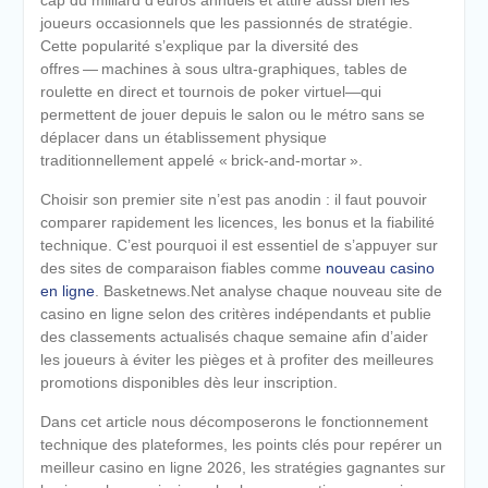
cap du milliard d’euros annuels et attire aussi bien les
joueurs occasionnels que les passionnés de stratégie.
Cette popularité s’explique par la diversité des
offres — machines à sous ultra‑graphiques, tables de
roulette en direct et tournois de poker virtuel—qui
permettent de jouer depuis le salon ou le métro sans se
déplacer dans un établissement physique
traditionnellement appelé « brick‑and‑mortar ».
Choisir son premier site n’est pas anodin : il faut pouvoir
comparer rapidement les licences, les bonus et la fiabilité
technique. C’est pourquoi il est essentiel de s’appuyer sur
des sites de comparaison fiables comme
nouveau casino
en ligne
. Basketnews.Net analyse chaque nouveau site de
casino en ligne selon des critères indépendants et publie
des classements actualisés chaque semaine afin d’aider
les joueurs à éviter les pièges et à profiter des meilleures
promotions disponibles dès leur inscription.
Dans cet article nous décomposerons le fonctionnement
technique des plateformes, les points clés pour repérer un
meilleur casino en ligne 2026, les stratégies gagnantes sur