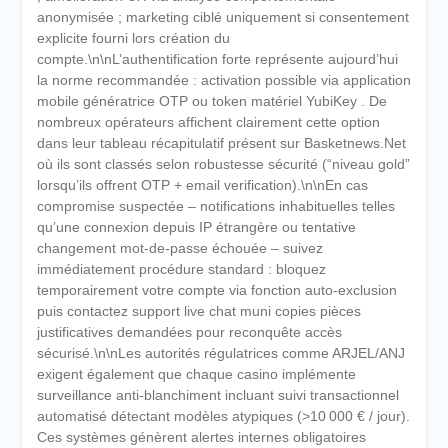
anonymisée ; marketing ciblé uniquement si consentement
explicite fourni lors création du
compte.\n\nL’authentification forte représente aujourd’hui
la norme recommandée : activation possible via application
mobile génératrice OTP ou token matériel YubiKey . De
nombreux opérateurs affichent clairement cette option
dans leur tableau récapitulatif présent sur Basketnews.Net
où ils sont classés selon robustesse sécurité (“niveau gold”
lorsqu’ils offrent OTP + email verification).\n\nEn cas
compromise suspectée – notifications inhabituelles telles
qu’une connexion depuis IP étrangère ou tentative
changement mot‑de‑passe échouée – suivez
immédiatement procédure standard : bloquez
temporairement votre compte via fonction auto‑exclusion
puis contactez support live chat muni copies pièces
justificatives demandées pour reconquête accès
sécurisé.\n\nLes autorités régulatrices comme ARJEL/ANJ
exigent également que chaque casino implémente
surveillance anti‑blanchiment incluant suivi transactionnel
automatisé détectant modèles atypiques (>10 000 € / jour).
Ces systèmes génèrent alertes internes obligatoires