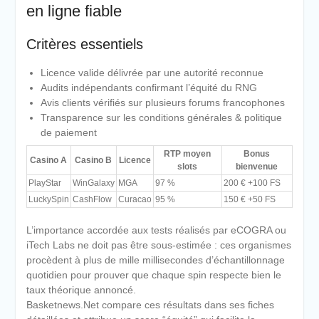
en ligne fiable
Critères essentiels
Licence valide délivrée par une autorité reconnue
Audits indépendants confirmant l’équité du RNG
Avis clients vérifiés sur plusieurs forums francophones
Transparence sur les conditions générales & politique
de paiement
RTP moyen
Bonus
Casino A
Casino B
Licence
slots
bienvenue
PlayStar
WinGalaxy
MGA
97 %
200 € +100 FS
LuckySpin
CashFlow
Curacao
95 %
150 € +50 FS
L’importance accordée aux tests réalisés par eCOGRA ou
iTech Labs ne doit pas être sous‑estimée : ces organismes
procèdent à plus de mille millisecondes d’échantillonnage
quotidien pour prouver que chaque spin respecte bien le
taux théorique annoncé.
Basketnews.Net compare ces résultats dans ses fiches