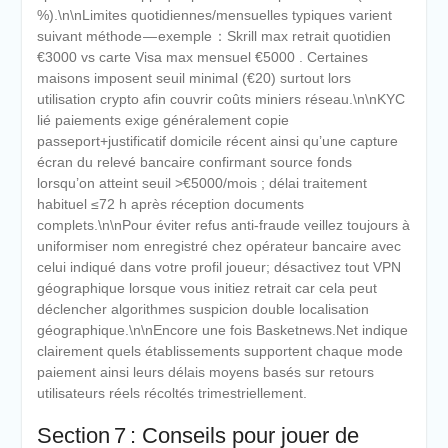
%).\n\nLimites quotidiennes/mensuelles typiques varient
suivant méthode — exemple ：Skrill max retrait quotidien
€3000 vs carte Visa max mensuel €5000 . Certaines
maisons imposent seuil minimal (€20) surtout lors
utilisation crypto afin couvrir coûts miniers réseau.\n\nKYC
lié paiements exige généralement copie
passeport+justificatif domicile récent ainsi qu’une capture
écran du relevé bancaire confirmant source fonds
lorsqu’on atteint seuil >€5000/mois ; délai traitement
habituel ≤72 h après réception documents
complets.\n\nPour éviter refus anti‑fraude veillez toujours à
uniformiser nom enregistré chez opérateur bancaire avec
celui indiqué dans votre profil joueur; désactivez tout VPN
géographique lorsque vous initiez retrait car cela peut
déclencher algorithmes suspicion double localisation
géographique.\n\nEncore une fois Basketnews.Net indique
clairement quels établissements supportent chaque mode
paiement ainsi leurs délais moyens basés sur retours
utilisateurs réels récoltés trimestriellement.
Section 7 : Conseils pour jouer de