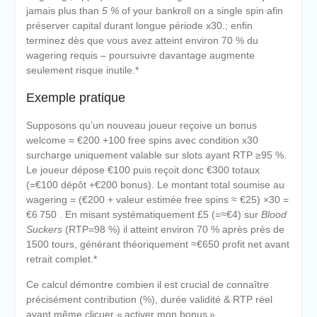
jamais plus than
5 %
of your bankroll on a single spin afin
préserver capital durant longue période x30.; enfin
terminez dès que vous avez atteint environ 70 % du
wagering requis – poursuivre davantage augmente
seulement risque inutile.*
Exemple pratique
Supposons qu’un nouveau joueur reçoive un bonus
welcome = €200 +100 free spins avec condition x30
surcharge uniquement valable sur slots ayant RTP ≥95 %.
Le joueur dépose €100 puis reçoit donc €300 totaux
(=€100 dépôt +€200 bonus). Le montant total soumise au
wagering = (€200 + valeur estimée free spins ≈ €25) ×30 =
€6 750 . En misant systématiquement £5 (=≈€4) sur
Blood
Suckers
(RTP=98 %) il atteint environ 70 % après près de
1500 tours, générant théoriquement ≈€650 profit net avant
retrait complet.*
Ce calcul démontre combien il est crucial de connaître
précisément contribution (%), durée validité & RTP réel
avant même clicuer « activer mon bonus ».