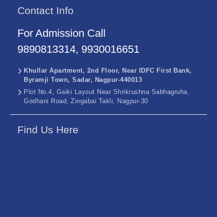
Contact Info
For Admission Call
9890813314, 9930016651
Khullar Apartment, 2nd Floor, Near IDFC First Bank,
Byramji Town, Sadar, Nagpur-440013
Plot No.4, Gaiki Layout Near Shrikrushna Sabhagruha,
Godhani Road, Zingabai Takli, Nagpur-30
Find Us Here