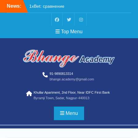
Skip
News:
1xBet: сравнение
to
популярных игр и опций
content
для ставок на спорт
Все о модах в OMSI2MOD
Facebook
Twitter
Insta
Top Menu
Форум: как улучшить
игровой процесс
Atefia Casino: co oferują
sloty i jak zdobyć darmowe
spiny
Explore safe payment
options at HighSpin Casino
91-9890813314
UK: fast withdrawals and
bhange.academy@gmail.com
account security
Penalty Nations Cup official
Khullar Apartment, 2nd Floor, Near IDFC First Bank
site: explore welcome
Byramji Town, Sadar, Nagpur-440013
bonuses and real money
games
Menu
Winz Casino NL: alles wat
je moet weten over
bonussen en hoe ze te
JugaBet en 2026: descubre