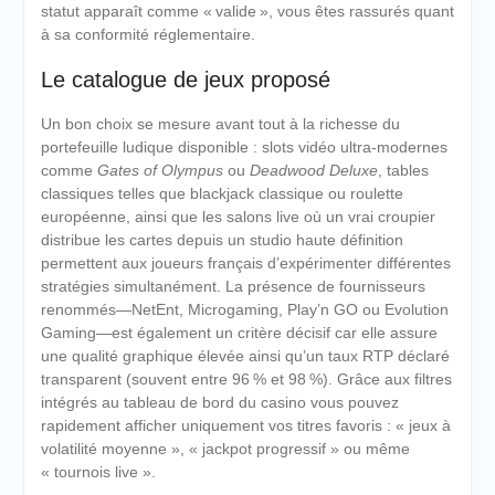
statut apparaît comme « valide », vous êtes rassurés quant
à sa conformité réglementaire.
Le catalogue de jeux proposé
Un bon choix se mesure avant tout à la richesse du
portefeuille ludique disponible : slots vidéo ultra‑modernes
comme
Gates of Olympus
ou
Deadwood Deluxe
, tables
classiques telles que blackjack classique ou roulette
européenne, ainsi que les salons live où un vrai croupier
distribue les cartes depuis un studio haute définition
permettent aux joueurs français d’expérimenter différentes
stratégies simultanément. La présence de fournisseurs
renommés—NetEnt, Microgaming, Play’n GO ou Evolution
Gaming—est également un critère décisif car elle assure
une qualité graphique élevée ainsi qu’un taux RTP déclaré
transparent (souvent entre 96 % et 98 %). Grâce aux filtres
intégrés au tableau de bord du casino vous pouvez
rapidement afficher uniquement vos titres favoris : « jeux à
volatilité moyenne », « jackpot progressif » ou même
« tournois live ».