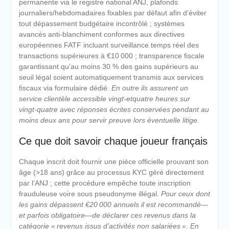
permanente via le registre national ANJ, plafonds
journaliers/hebdomadaires fixables par défaut afin d’éviter
tout dépassement budgétaire incontrôlé ; systèmes
avancés anti‑blanchiment conformes aux directives
européennes FATF incluant surveillance temps réel des
transactions supérieures à €10 000 ; transparence fiscale
garantissant qu’au moins 30 % des gains supérieurs au
seuil légal soient automatiquement transmis aux services
fiscaux via formulaire dédié.
En outre ils assurent un
service clientèle accessible vingt‑et­quatre heures sur
vingt‑quatre avec réponses écrites conservées pendant au
moins deux ans pour servir preuve lors éventuelle litige.
Ce que doit savoir chaque joueur français
Chaque inscrit doit fournir une pièce officielle prouvant son
âge (>18 ans) grâce au processus KYC géré directement
par l’ANJ ; cette procédure empêche toute inscription
frauduleuse voire sous pseudonyme illégal.
Pour ceux dont
les gains dépassent €20 000 annuels il est recommandé—
et parfois obligatoire—de déclarer ces revenus dans la
catégorie « revenus issus d’activités non salariées ». En