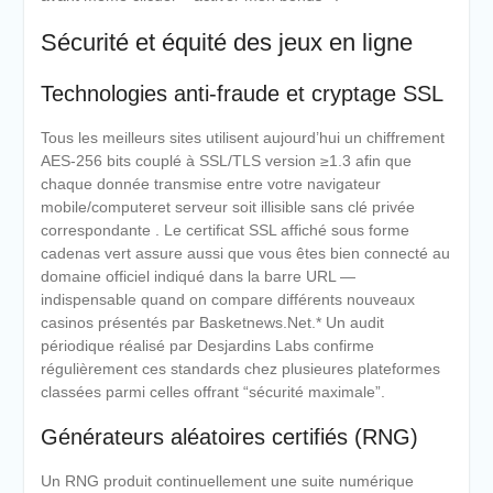
Sécurité et équité des jeux en ligne
Technologies anti‑fraude et cryptage SSL
Tous les meilleurs sites utilisent aujourd’hui un chiffrement
AES‑256 bits couplé à SSL/TLS version ≥1​.3 afin que
chaque donnée transmise entre votre navigateur
mobile/computeret serveur soit illisible sans clé privée
correspondante . Le certificat SSL affiché sous forme
cadenas vert assure aussi que vous êtes bien connecté au
domaine officiel indiqué dans la barre URL —
indispensable quand on compare différents nouveaux
casinos présentés par Basketnews.Net.* Un audit
périodique réalisé par Desjardins Labs confirme
régulièrement ces standards chez plusieures plateformes
classées parmi celles offrant “sécurité maximale”.
Générateurs aléatoires certifiés (RNG)
Un RNG produit continuellement une suite numérique