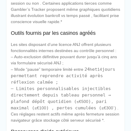
session ou non . Certaines applications tierces comme
Gambler’s Tracker proposent même graphiques quotidiens
illustrant évolution bankroll vs temps passé , facilitant prise
conscience visuelle rapide.*
Outils fournis par les casinos agréés
Les sites disposant d’une licence ANJ offrent plusieurs
fonctionnalités internes destinées au contrôle personnel :
– Auto-exclusion définitive pouvant durer jusqu’à cinq ans
via formulaire sécurisé ANJ ;
24
et
jours
– Mode “pause” temporaire limité entre
h
14
permettant reprendre activité après
réflexion calmée ;
– Limites personnalisables injectibles
directement depuis tableau personnel →
plafond dépôt quotidien (
), pari
≤€500
maximal (
) , pertes cumulées (
≤€100
≤€300`) .
Ces réglages restent actifs même après fermeture session
navigateur grâce stockage côté serveur sécurisé *.