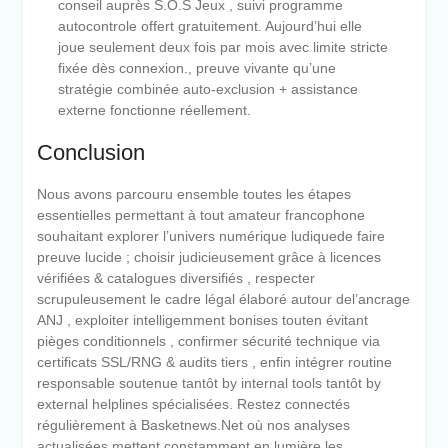
conseil auprès S.O.S Jeux , suivi programme
autocontrole offert gratuitement.​ Aujourd’hui elle
joue seulement deux fois par mois avec limite stricte
fixée dès connexion., preuve vivante qu’une
stratégie combinée auto-exclusion + assistance
externe fonctionne réellement.
Conclusion
Nous avons parcouru ensemble toutes les étapes
essentielles permettant à tout amateur francophone
souhaitant explorer l’univers numérique ludique​de faire
preuve lucide ; choisir judicieusement grâce à licences
vérifiées & catalogues diversifiés , respecter
scrupuleusement le cadre légal élaboré autour del’ancrage
ANJ , exploiter intelligemment boni­ses touten évitant
pièges conditionnels , confirmer sécurité technique via
certificats SSL/RNG & audits tiers , enfin intégrer routine
responsable soutenue tantôt by internal tools tantôt by
external helplines spécialisées​. Restez connectés
régulièrement à Basketnews.Net où nos analyses
actualisées mettent constamment ​en lumière ​les