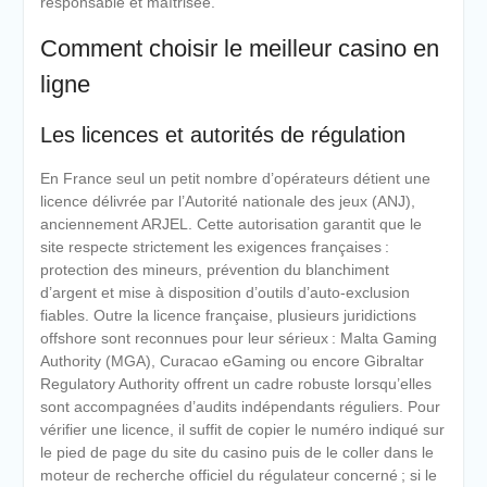
responsable et maîtrisée.
Comment choisir le meilleur casino en
ligne
Les licences et autorités de régulation
En France seul un petit nombre d’opérateurs détient une
licence délivrée par l’Autorité nationale des jeux (ANJ),
anciennement ARJEL. Cette autorisation garantit que le
site respecte strictement les exigences françaises :
protection des mineurs, prévention du blanchiment
d’argent et mise à disposition d’outils d’auto‑exclusion
fiables. Outre la licence française, plusieurs juridictions
offshore sont reconnues pour leur sérieux : Malta Gaming
Authority (MGA), Curacao eGaming ou encore Gibraltar
Regulatory Authority offrent un cadre robuste lorsqu’elles
sont accompagnées d’audits indépendants réguliers. Pour
vérifier une licence, il suffit de copier le numéro indiqué sur
le pied de page du site du casino puis de le coller dans le
moteur de recherche officiel du régulateur concerné ; si le