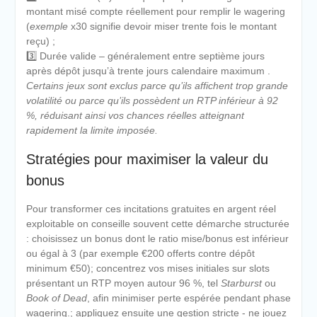
montant misé compte réellement pour remplir le wagering
(
exemple
x30 signifie devoir miser trente fois le montant
reçu) ;
3️⃣ Durée valide – généralement entre septième jours
après dépôt jusqu’à trente jours calendaire maximum .
Certains jeux sont exclus parce qu’ils affichent trop grande
volatilité ou parce qu’ils possèdent un RTP inférieur à 92
%, réduisant ainsi vos chances réelles atteignant
rapidement la limite imposée.
Stratégies pour maximiser la valeur du
bonus
Pour transformer ces incitations gratuites en argent réel
exploitable on conseille souvent cette démarche structurée
: choisissez un bonus dont le ratio mise/bonus est inférieur
ou égal à 3 (par exemple €200 offerts contre dépôt
minimum €50); concentrez vos mises initiales sur slots
présentant un RTP moyen autour 96 %, tel
Starburst
ou
Book of Dead
, afin minimiser perte espérée pendant phase
wagering.; appliquez ensuite une gestion stricte ‑ ne jouez