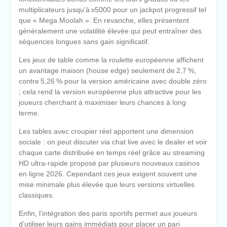
multiplicateurs jusqu’à x5000 pour un jackpot progressif tel
que « Mega Moolah ». En revanche, elles présentent
généralement une volatilité élevée qui peut entraîner des
séquences longues sans gain significatif.
Les jeux de table comme la roulette européenne affichent
un avantage maison (house edge) seulement de 2,7 %,
contre 5,26 % pour la version américaine avec double zéro
; cela rend la version européenne plus attractive pour les
joueurs cherchant à maximiser leurs chances à long
terme.
Les tables avec croupier réel apportent une dimension
sociale : on peut discuter via chat live avec le dealer et voir
chaque carte distribuée en temps réel grâce au streaming
HD ultra‑rapide proposé par plusieurs nouveaux casinos
en ligne 2026. Cependant ces jeux exigent souvent une
mise minimale plus élevée que leurs versions virtuelles
classiques.
Enfin, l’intégration des paris sportifs permet aux joueurs
d’utiliser leurs gains immédiats pour placer un pari