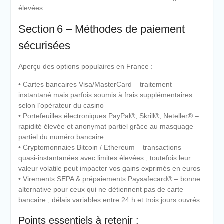
élevées.
Section 6 – Méthodes de paiement
sécurisées
Aperçu des options populaires en France :
• Cartes bancaires Visa/MasterCard – traitement
instantané mais parfois soumis à frais supplémentaires
selon l’opérateur du casino
• Portefeuilles électroniques PayPal®, Skrill®, Neteller® –
rapidité élevée et anonymat partiel grâce au masquage
partiel du numéro bancaire
• Cryptomonnaies Bitcoin / Ethereum – transactions
quasi‑instantanées avec limites élevées ; toutefois leur
valeur volatile peut impacter vos gains exprimés en euros
• Virements SEPA & prépaiements Paysafecard® – bonne
alternative pour ceux qui ne détiennent pas de carte
bancaire ; délais variables entre 24 h et trois jours ouvrés
Points essentiels à retenir :