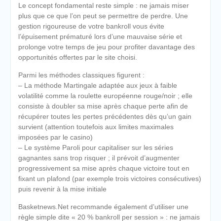
Le concept fondamental reste simple : ne jamais miser
plus que ce que l’on peut se permettre de perdre. Une
gestion rigoureuse de votre bankroll vous évite
l’épuisement prématuré lors d’une mauvaise série et
prolonge votre temps de jeu pour profiter davantage des
opportunités offertes par le site choisi.
Parmi les méthodes classiques figurent :
– La méthode Martingale adaptée aux jeux à faible
volatilité comme la roulette européenne rouge/noir ; elle
consiste à doubler sa mise après chaque perte afin de
récupérer toutes les pertes précédentes dès qu’un gain
survient (attention toutefois aux limites maximales
imposées par le casino)
– Le système Paroli pour capitaliser sur les séries
gagnantes sans trop risquer ; il prévoit d’augmenter
progressivement sa mise après chaque victoire tout en
fixant un plafond (par exemple trois victoires consécutives)
puis revenir à la mise initiale
Basketnews.Net recommande également d’utiliser une
règle simple dite « 20 % bankroll per session » : ne jamais