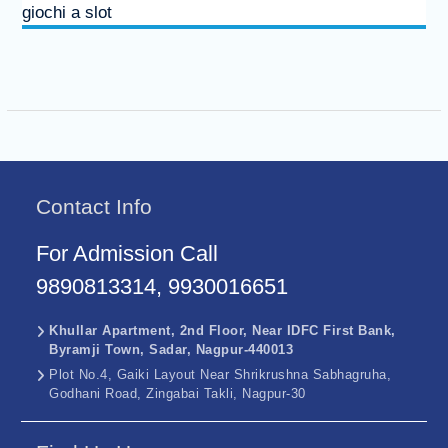
giochi a slot
Contact Info
For Admission Call
9890813314, 9930016651
Khullar Apartment, 2nd Floor, Near IDFC First Bank,
Byramji Town, Sadar, Nagpur-440013
Plot No.4, Gaiki Layout Near Shrikrushna Sabhagruha,
Godhani Road, Zingabai Takli, Nagpur-30