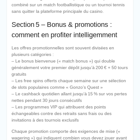
combiné sur un match footballistique ou un tournoi tennis
sans quitter la plateforme principale du casino.
Section 5 – Bonus & promotions :
comment en profiter intelligemment
Les offres promotionnelles sont souvent divisées en
plusieurs catégories :
– Le bonus bienvenue (« match bonus ») qui double
généralement votre premier dépôt jusqu’à 200 € + 50 tours
gratuits
– Les free spins offerts chaque semaine sur une sélection
de slots populaires comme « Gonzo’s Quest »
– Le cashback quotidien allant jusqu’à 15 % sur vos pertes
nettes pendant 30 jours consécutifs
– Les programmes VIP qui attribuent des points
échangeables contre des retraits sans frais ou des
invitations à des tournois exclusifs
Chaque promotion comporte des exigences de mise («
wagering ») qui indiquent combien vous devez jouer avant