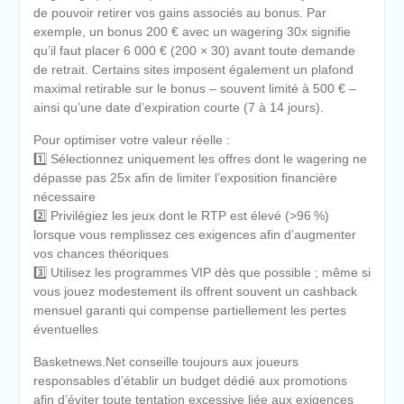
de pouvoir retirer vos gains associés au bonus. Par
exemple, un bonus 200 € avec un wagering 30x signifie
qu’il faut placer 6 000 € (200 × 30) avant toute demande
de retrait. Certains sites imposent également un plafond
maximal retirable sur le bonus – souvent limité à 500 € –
ainsi qu’une date d’expiration courte (7 à 14 jours).
Pour optimiser votre valeur réelle :
1️⃣ Sélectionnez uniquement les offres dont le wagering ne
dépasse pas 25x afin de limiter l’exposition financière
nécessaire
2️⃣ Privilégiez les jeux dont le RTP est élevé (>96 %)
lorsque vous remplissez ces exigences afin d’augmenter
vos chances théoriques
3️⃣ Utilisez les programmes VIP dès que possible ; même si
vous jouez modestement ils offrent souvent un cashback
mensuel garanti qui compense partiellement les pertes
éventuelles
Basketnews.Net conseille toujours aux joueurs
responsables d’établir un budget dédié aux promotions
afin d’éviter toute tentation excessive liée aux exigences