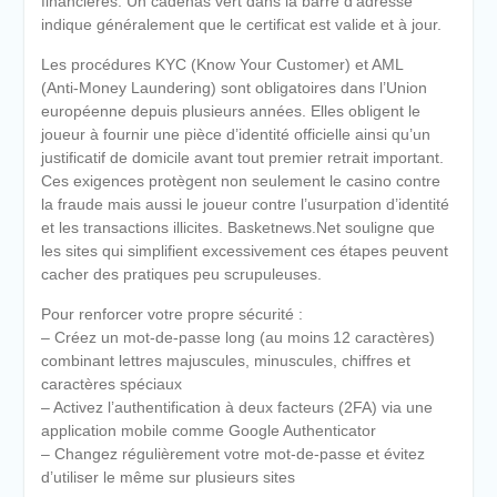
financières. Un cadenas vert dans la barre d’adresse
indique généralement que le certificat est valide et à jour.
Les procédures KYC (Know Your Customer) et AML
(Anti‑Money Laundering) sont obligatoires dans l’Union
européenne depuis plusieurs années. Elles obligent le
joueur à fournir une pièce d’identité officielle ainsi qu’un
justificatif de domicile avant tout premier retrait important.
Ces exigences protègent non seulement le casino contre
la fraude mais aussi le joueur contre l’usurpation d’identité
et les transactions illicites. Basketnews.Net souligne que
les sites qui simplifient excessivement ces étapes peuvent
cacher des pratiques peu scrupuleuses.
Pour renforcer votre propre sécurité :
– Créez un mot‑de‑passe long (au moins 12 caractères)
combinant lettres majuscules, minuscules, chiffres et
caractères spéciaux
– Activez l’authentification à deux facteurs (2FA) via une
application mobile comme Google Authenticator
– Changez régulièrement votre mot‑de‑passe et évitez
d’utiliser le même sur plusieurs sites