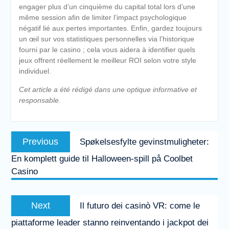
engager plus d’un cinquième du capital total lors d’une
même session afin de limiter l’impact psychologique
négatif lié aux pertes importantes. Enfin, gardez toujours
un œil sur vos statistiques personnelles via l’historique
fourni par le casino ; cela vous aidera à identifier quels
jeux offrent réellement le meilleur ROI selon votre style
individuel.
Cet article a été rédigé dans une optique informative et
responsable.
Post
Previous
Previous
Spøkelsesfylte gevinstmuligheter:
navigation
post:
En komplett guide til Halloween‑spill på Coolbet
Casino
Next
Next
Il futuro dei casinò VR: come le
post:
piattaforme leader stanno reinventando i jackpot dei