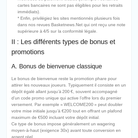
cartes bancaires ne sont pas éligibles pour les retraits
immédiats).
* Enfin, privilégiez les sites mentionnés plusieurs fois
dans nos revues Basketnews.Net qui ont reçu une note
supérieure à 4/5 sur la conformité légale.
II : Les différents types de bonus et
promotions
A. Bonus de bienvenue classique
Le bonus de bienvenue reste la promotion phare pour
attirer les nouveaux joueurs. Typiquement il consiste en un
dépôt égalé allant jusqu’à 200 €, souvent accompagné
d’un code promo unique qui active l’offre lors du premier
versement. Par exemple « WELCOME200 » peut doubler
votre mise initiale jusqu’à €200 tout en offrant un plafond
maximum de €500 incluant votre dépôt initial.
Ce type de bonus impose généralement un wagering
moyen‑à‑haut (exigence 30x) avant toute conversion en
argent réel.