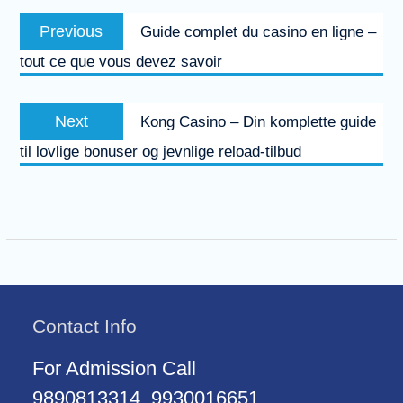
Post
Previous
Previous
Guide complet du casino en ligne –
navigation
post:
tout ce que vous devez savoir
Next
Next
Kong Casino – Din komplette guide
post:
til lovlige bonuser og jevnlige reload‑tilbud
Contact Info
For Admission Call
9890813314, 9930016651