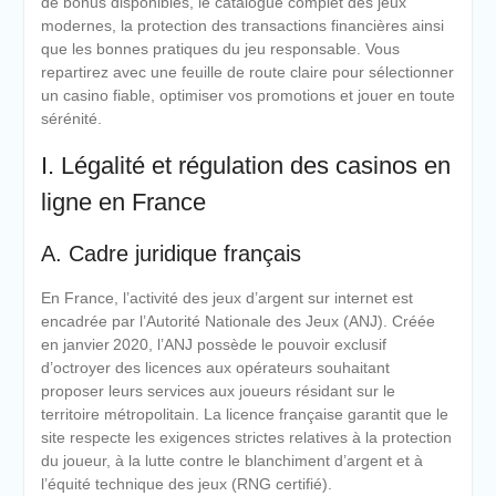
de bonus disponibles, le catalogue complet des jeux
modernes, la protection des transactions financières ainsi
que les bonnes pratiques du jeu responsable. Vous
repartirez avec une feuille de route claire pour sélectionner
un casino fiable, optimiser vos promotions et jouer en toute
sérénité.
I. Légalité et régulation des casinos en
ligne en France
A. Cadre juridique français
En France, l’activité des jeux d’argent sur internet est
encadrée par l’Autorité Nationale des Jeux (ANJ). Créée
en janvier 2020, l’ANJ possède le pouvoir exclusif
d’octroyer des licences aux opérateurs souhaitant
proposer leurs services aux joueurs résidant sur le
territoire métropolitain. La licence française garantit que le
site respecte les exigences strictes relatives à la protection
du joueur, à la lutte contre le blanchiment d’argent et à
l’équité technique des jeux (RNG certifié).