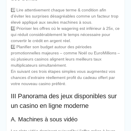
1️⃣ Lire attentivement chaque terme & condition afin
d’éviter les surprises désagréables comme un facteur trop
élevé appliqué aux seules machines à sous.
2️⃣ Prioriser les offres où le wagering est inférieur à 25x, ce
qui réduit considérablement le temps nécessaire pour
convertir le crédit en argent réel.
3️⃣ Planifier son budget autour des périodes
promotionnelles majeures – comme Noël ou EuroMillions –
où plusieurs casinos alignent leurs meilleurs taux
multiplicateurs simultanément.
En suivant ces trois étapes simples vous augmentez vos
chances d’extraire réellement profit du cadeau offert par
votre nouveau casino préféré.
III Panorama des jeux disponibles sur
un casino en ligne moderne
A. Machines à sous vidéo