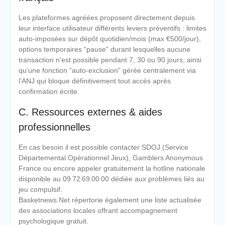
Les plateformes agréées proposent directement depuis
leur interface utilisateur différents leviers préventifs : limites
auto‑imposées sur dépôt quotidien/mois (max €500/jour),
options temporaires “pause” durant lesquelles aucune
transaction n’est possible pendant 7, 30 ou 90 jours, ainsi
qu’une fonction “auto‑exclusion” gérée centralement via
l’ANJ qui bloque définitivement tout accès après
confirmation écrite.
C.​ Ressources externes & aides
professionnelles
En cas besoin il est possible contacter SDOJ (Service
Départemental Opérationnel Jeux), Gamblers Anonymous
France ou encore appeler gratuitement la hotline nationale
disponible au 09 72 69 00 00 dédiée aux problèmes liés au
jeu compulsif.
Basketnews.Net répertorie également une liste actualisée
des associations locales offrant accompagnement
psychologique gratuit.