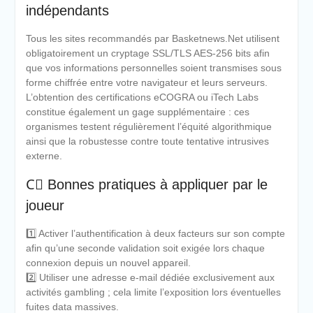
indépendants
Tous les sites recommandés par Basketnews.Net utilisent
obligatoirement un cryptage SSL/TLS AES‑256 bits afin
que vos informations personnelles soient transmises sous
forme chiffrée entre votre navigateur et leurs serveurs.
L’obtention des certifications eCOGRA ou iTech Labs
constitue également un gage supplémentaire : ces
organismes testent régulièrement l’équité algorithmique
ainsi que la robustesse contre toute tentative intrusives
externe.
C️⃣ Bonnes pratiques à appliquer par le
joueur
1️⃣ Activer l’authentification à deux facteurs sur son compte
afin qu’une seconde validation soit exigée lors chaque
connexion depuis un nouvel appareil.
2️⃣ Utiliser une adresse e‑mail dédiée exclusivement aux
activités gambling ; cela limite l’exposition lors éventuelles
fuites data massives.