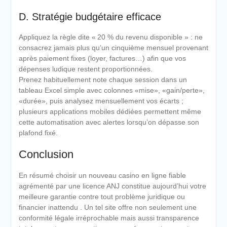
D.​ Stratégie budgétaire efficace
Appliquez la règle dite « 20 % du revenu disponible » : ne
consacrez jamais plus qu’un cinquième mensuel provenant
après paiement fixes (loyer, factures…) afin que vos
dépenses ludique restent proportionnées.
Prenez habituellement note chaque session dans un
tableau Excel simple avec colonnes «mise», «gain/perte»,
«durée», puis analysez mensuellement vos écarts ;
plusieurs applications mobiles dédiées permettent même
cette automatisation avec alertes lorsqu’on dépasse son
plafond fixé.
Conclusion
En résumé choisir un nouveau casino en ligne fiable
agrémenté par une licence ANJ constitue aujourd’hui votre
meilleure garantie contre tout problème juridique ou
financier inattendu . Un tel site offre non seulement une
conformité légale irréprochable mais aussi transparence