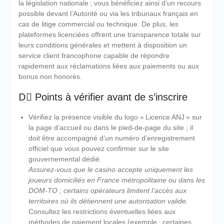
la législation nationale ; vous bénéficiez ainsi d’un recours
possible devant l’Autorité ou via les tribunaux français en
cas de litige commercial ou technique. De plus, les
plateformes licenciées offrent une transparence totale sur
leurs conditions générales et mettent à disposition un
service client francophone capable de répondre
rapidement aux réclamations liées aux paiements ou aux
bonus non honorés.
D️⃣ Points à vérifier avant de s’inscrire
Vérifiez la présence visible du logo « Licence ANJ » sur
la page d’accueil ou dans le pied‑de‑page du site ; il
doit être accompagné d’un numéro d’enregistrement
officiel que vous pouvez confirmer sur le site
gouvernemental dédié.
Assurez‑vous que le casino accepte uniquement les
joueurs domiciliés en France métropolitaine ou dans les
DOM‑TO ; certains opérateurs limitent l’accès aux
territoires où ils détiennent une autorisation valide.
Consultez les restrictions éventuelles liées aux
méthodes de paiement locales (exemple : certaines