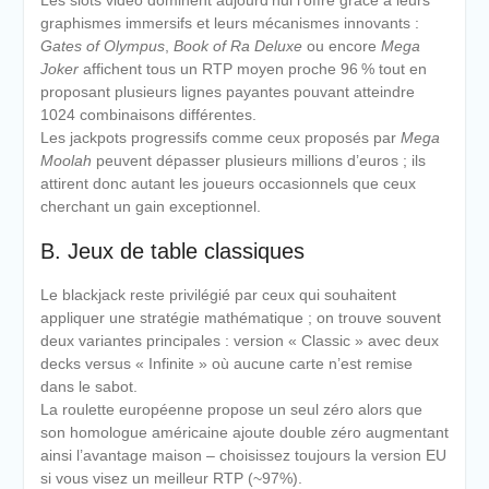
Les slots vidéo dominent aujourd’hui l’offre grâce à leurs
graphismes immersifs et leurs mécanismes innovants :
Gates of Olympus
,
Book of Ra Deluxe
ou encore
Mega
Joker
affichent tous un RTP moyen proche 96 % tout en
proposant plusieurs lignes payantes pouvant atteindre
1024 combinaisons différentes.
Les jackpots progressifs comme ceux proposés par
Mega
Moolah
peuvent dépasser plusieurs millions d’euros ; ils
attirent donc autant les joueurs occasionnels que ceux
cherchant un gain exceptionnel.
B. Jeux de table classiques
Le blackjack reste privilégié par ceux qui souhaitent
appliquer une stratégie mathématique ; on trouve souvent
deux variantes principales : version « Classic » avec deux
decks versus « Infinite » où aucune carte n’est remise
dans le sabot.
La roulette européenne propose un seul zéro alors que
son homologue américaine ajoute double zéro augmentant
ainsi l’avantage maison – choisissez toujours la version EU
si vous visez un meilleur RTP (~97%).