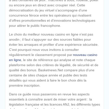
à des centaines de jeux : machines à sous, roulette, poker
ou encore jeux en direct avec croupier réel. Cette
démocratisation du jeu virtuel s’accompagne d’une
concurrence féroce entre les opérateurs qui rivalisent
d’offres promotionnelles et d’innovations technologiques
pour attirer le public francophone.
Le choix du meilleur nouveau casino en ligne n’est pas
anodin ; il faut s’appuyer sur des sources fiables pour
éviter les arnaques et profiter d’une expérience sécurisée.
C’est pourquoi nous vous invitons à consulter
régulièrement le classement proposé par
nouveau casino
en ligne
, le site de référence qui analyse et note chaque
plateforme selon des critères de légalité, de sécurité et de
qualité des bonus. Basketnews.Net compare plus d’une
centaine de sites chaque année et publie des tests
détaillés qui vous aident à faire le bon choix dès la
première inscription.
Dans ce guide nous passerons en revue les aspects
essentiels à connaître avant de miser votre argent : la
législation française et les licences ANJ, les différents types