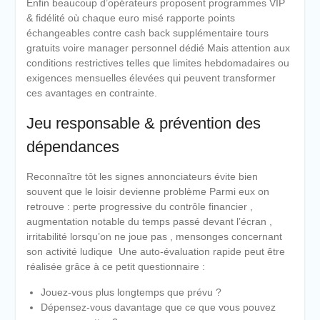
Enfin beaucoup d’opérateurs proposent programmes VIP
& fidélité où chaque euro misé rapporte points
échangeables contre cash back supplémentaire tours
gratuits voire manager personnel dédié​ Mais attention aux
conditions restrictives telles que limites hebdomadaires ou
exigences mensuelles élevées qui peuvent transformer
ces avantages en contrainte.​
Jeu responsable & prévention des
dépendances
Reconnaître tôt les signes annonciateurs évite bien
souvent que le loisir devienne problème​ Parmi eux on
retrouve : perte progressive du contrôle financier ,
augmentation notable du temps passé devant l’écran ,
irritabilité lorsqu’on ne joue pas , mensonges concernant
son activité ludique ​ Une auto‑évaluation rapide peut être
réalisée grâce à ce petit questionnaire :
Jouez‑vous plus longtemps que prévu ?
Dépensez‑vous davantage que ce que vous pouvez