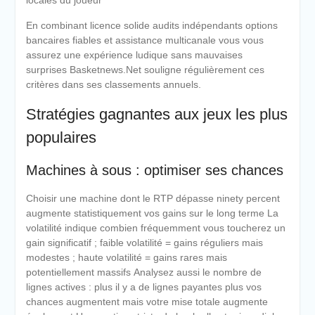
locales du joueur
En combinant licence solide audits indépendants options
bancaires fiables et assistance multicanale vous vous
assurez une expérience ludique sans mauvaises
surprises Basketnews.Net souligne régulièrement ces
critères dans ses classements annuels.
Stratégies gagnantes aux jeux les plus
populaires
Machines à sous : optimiser ses chances
Choisir une machine dont le RTP dépasse ninety percent
augmente statistiquement vos gains sur le long terme La
volatilité indique combien fréquemment vous toucherez un
gain significatif ; faible volatilité = gains réguliers mais
modestes ; haute volatilité = gains rares mais
potentiellement massifs Analysez aussi le nombre de
lignes actives : plus il y a de lignes payantes plus vos
chances augmentent mais votre mise totale augmente