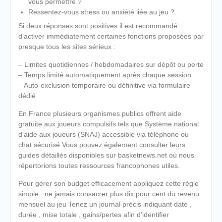
vous permettre ?
Ressentez‑vous stress ou anxiété liée au jeu ?
Si deux réponses sont positives il est recommandé
d’activer immédiatement certaines fonctions proposées par
presque tous les sites sérieux :
– Limites quotidiennes / hebdomadaires sur dépôt ou perte
– Temps limité automatiquement après chaque session
– Auto‑exclusion temporaire ou définitive via formulaire
dédié
En France plusieurs organismes publics offrent aide
gratuite aux joueurs compulsifs tels que Système national
d’aide aux joueurs (SNAJ) accessible via téléphone ou
chat sécurisé​​ Vous pouvez également consulter leurs
guides détaillés disponibles sur basketnews.net où nous
répertorions toutes ressources francophones utiles​.
Pour gérer son budget efficacement appliquez cette règle
simple : ne jamais consacrer plus dix pour cent du revenu
mensuel au jeu​​ Tenez un journal précis indiquant date ,
durée , mise totale , gains/pertes afin d’identifier