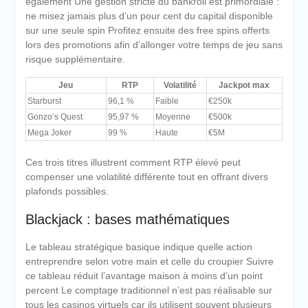
également​ Une gestion stricte du bankroll est primordiale :
ne misez jamais plus d’un pour cent du capital disponible
sur une seule spin​ Profitez ensuite des free spins offerts
lors des promotions afin d’allonger votre temps de jeu sans
risque supplémentaire​.
Jeu
RTP
Volatilité
Jackpot max
Starburst
96,1 %
Faible
€250k
Gonzo’s Quest
95,97 %
Moyenne
€500k
Mega Joker
99 %
Haute
€5M
Ces trois titres illustrent comment RTP élevé peut
compenser une volatilité différente tout en offrant divers
plafonds possibles.​
Blackjack : bases mathématiques
Le tableau stratégique basique indique quelle action
entreprendre selon votre main et celle du croupier​ Suivre
ce tableau réduit l’avantage maison à moins d’un point
percent​ Le comptage traditionnel n’est pas réalisable sur
tous les casinos virtuels car ils utilisent souvent plusieurs