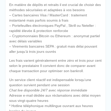
En matière de dépôts et retraits il est crucial de choisir des
méthodes sécurisées et adaptées à vos besoins
– Cartes bancaires Visa / MasterCard : traitement
instantané mais parfois soumis à frais
– Portefeuilles électroniques PayPal , Skrill ou Neteller :
rapidité élevée & protection renforcée
– Cryptomonnaies Bitcoin ou Ethereum : anonymat partiel
avec délais variables
– Virements bancaires SEPA : gratuit mais délai pouvant
aller jusqu’à trois jours ouvrés
Les frais varient généralement entre zéro et trois pour cent
selon le prestataire Il convient donc de comparer avant
chaque transaction pour optimiser son bankroll.
Un service client réactif est indispensable lorsqu’une
question survient pendant une session
Chat live disponible 24/7 avec réponse immédiate
Adresse e‑mail dédiée aux réclamations avec délai moyen
sous vingt‑quatre heures
* Hotline téléphonique multilingue ouvrant aux heures