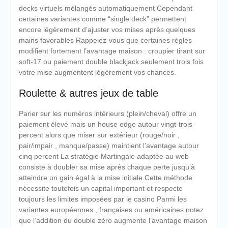
decks virtuels mélangés automatiquement​ Cependant
certaines variantes comme “single deck” permettent
encore légèrement d’ajuster vos mises après quelques
mains favorables​ Rappelez‑vous que certaines règles
modifient fortement l’avantage maison : croupier tirant sur
soft‑17 ou paiement double blackjack seulement trois fois
votre mise augmentent légèrement vos chances​.
Roulette & autres jeux de table
Parier sur les numéros intérieurs (plein/cheval) offre un
paiement élevé mais un house edge autour vingt‑trois
percent alors que miser sur extérieur (rouge/noir ,
pair/impair , manque/passe) maintient l’avantage autour
cinq percent​ La stratégie Martingale adaptée au web
consiste à doubler sa mise après chaque perte jusqu’à
atteindre un gain égal à la mise initiale​ Cette méthode
nécessite toutefois un capital important et respecte
toujours les limites imposées par le casino​ Parmi les
variantes européennes , françaises ou américaines notez
que l’addition du double zéro augmente l’avantage maison