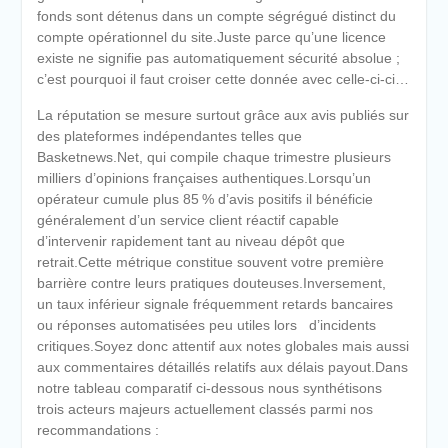
fonds sont détenus dans un compte ségrégué distinct du
compte opérationnel du site.Juste parce qu’une licence
existe ne signifie pas automatiquement sécurité absolue ;
c’est pourquoi il faut croiser cette donnée avec celle-ci-ci…
La réputation se mesure surtout grâce aux avis publiés sur
des plateformes indépendantes telles que
Basketnews.Net, qui compile chaque trimestre plusieurs
milliers d’opinions françaises authentiques.Lorsqu’un
opérateur cumule plus 85 % d’avis positifs il bénéficie
généralement d’un service client réactif capable
d’intervenir rapidement tant au niveau dépôt que
retrait.Cette métrique constitue souvent votre première
barrière contre leurs pratiques douteuses.Inversement,
un taux inférieur signale fréquemment retards bancaires
ou réponses automatisées peu utiles lors d’incidents
critiques.Soyez donc attentif aux notes globales mais aussi
aux commentaires détaillés relatifs aux délais payout.Dans
notre tableau comparatif ci-dessous nous synthétisons
trois acteurs majeurs actuellement classés parmi nos
recommandations :