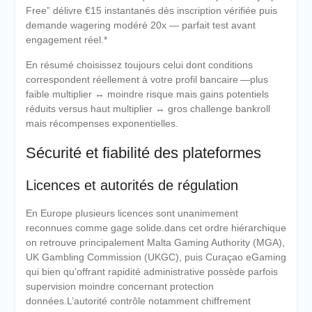
Free” délivre €15 instantanés dès inscription vérifiée puis
demande wagering modéré ‎20x‎ — parfait test avant
engagement réel.*
En résumé choisissez toujours celui dont conditions
correspondent réellement à votre profil bancaire —plus
faible multiplier ↔️ moindre risque mais gains potentiels
réduits versus haut multiplier ↔️ gros challenge bankroll
mais récompenses exponentielles.
Sécurité et fiabilité des plateformes
Licences et autorités de régulation
En Europe plusieurs licences sont unanimement
reconnues comme gage solide.dans cet ordre hiérarchique
on retrouve principalement Malta Gaming Authority (MGA),
UK Gambling Commission (UKGC), puis Curaçao eGaming
qui bien qu’offrant rapidité administrative possède parfois
supervision moindre concernant protection
données.L’autorité contrôle notamment chiffrement