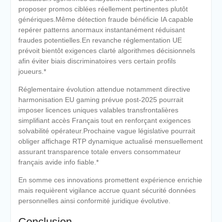
proposer promos ciblées réellement pertinentes plutôt
génériques.Même détection fraude bénéficie IA capable
repérer patterns anormaux instantanément réduisant
fraudes potentielles.En revanche réglementation UE
prévoit bientôt exigences clarté algorithmes décisionnels
afin éviter biais discriminatoires vers certain profils
joueurs.*
Réglementaire évolution attendue notamment directive
harmonisation EU gaming prévue post‑2025 pourrait
imposer licences uniques valables transfrontalières
simplifiant accès Français tout en renforçant exigences
solvabilité opérateur.Prochaine vague législative pourrait
obliger affichage RTP dynamique actualisé mensuellement
assurant transparence totale envers consommateur
français avide info fiable.*
En somme ces innovations promettent expérience enrichie
mais requièrent vigilance accrue quant sécurité données
personnelles ainsi conformité juridique évolutive.
Conclusion