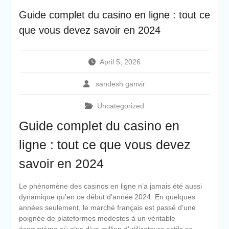
Explore the top casino
Guide complet du casino en ligne : tout ce
games of 2026: slots,
tables, and innovative
que vous devez savoir en 2024
features
Все о модах в OMSI2MOD
Форум: как улучшить
April 5, 2026
игровой процесс
Atefia Casino: co oferują
sandesh ganvir
sloty i jak zdobyć darmowe
spiny
Uncategorized
Guide complet du casino en
ligne : tout ce que vous devez
savoir en 2024
Le phénomène des casinos en ligne n’a jamais été aussi
dynamique qu’en ce début d’année 2024. En quelques
années seulement, le marché français est passé d’une
poignée de plateformes modestes à un véritable