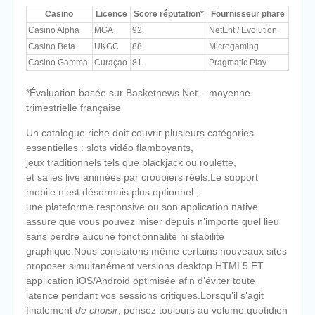
Casino
Licence
Score réputation*
Fournisseur phare
Casino Alpha
MGA
92
NetEnt / Evolution
Casino Beta
UKGC
88
Microgaming
Casino Gamma
Curaçao
81
Pragmatic Play
*Évaluation basée sur Basketnews.Net – moyenne
trimestrielle française
Un catalogue riche doit couvrir plusieurs catégories
essentielles : slots vidéo flamboyants,
jeux traditionnels tels que blackjack ou roulette,
et salles live animées par croupiers réels.Le support
mobile n’est désormais plus optionnel ;
une plateforme responsive ou son application native
assure que vous pouvez miser depuis n’importe quel lieu
sans perdre aucune fonctionnalité ni stabilité
graphique.Nous constatons même certains nouveaux sites
proposer simultanément versions desktop HTML5 ET
application iOS/Android optimisée afin d’éviter toute
latence pendant vos sessions critiques.Lorsqu’il s’agit
finalement
de choisir
, pensez toujours au volume quotidien