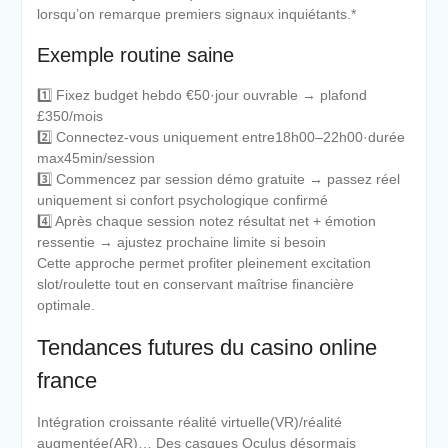
lorsqu’on remarque premiers signaux inquiétants.*
Exemple routine saine
1️⃣ Fixez budget hebdo €50·jour ouvrable → plafond
£350/mois
2️⃣ Connectez-vous uniquement entre18h00–22h00·durée
max45min/session
3️⃣ Commencez par session démo gratuite → passez réel
uniquement si confort psychologique confirmé
4️⃣ Après chaque session notez résultat net + émotion
ressentie → ajustez prochaine limite si besoin
Cette approche permet profiter pleinement excitation
slot/roulette tout en conservant maîtrise financière
optimale.
Tendances futures du casino online
france
Intégration croissante réalité virtuelle(VR)/réalité
augmentée(AR)… Des casques Oculus désormais