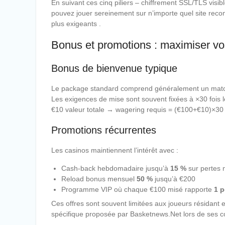
En suivant ces cinq piliers – chiffrement SSL/TLS visi
pouvez jouer sereinement sur n’importe quel site rec
plus exigeants .
Bonus et promotions : maximiser vo
Bonus de bienvenue typique
Le package standard comprend généralement un match 
Les exigences de mise sont souvent fixées à ×30 fois 
€10 valeur totale → wagering requis = (€100+€10)×30 =
Promotions récurrentes
Les casinos maintiennent l’intérêt avec :
Cash‑back hebdomadaire jusqu’à
15 %
sur pertes 
Reload bonus mensuel
50 %
jusqu’à €200
Programme VIP où chaque €100 misé rapporte
1 p
Ces offres sont souvent limitées aux joueurs résidant 
spécifique proposée par Basketnews.Net lors de ses c