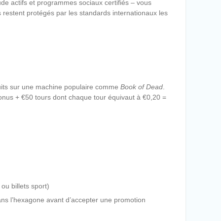
ude actifs et programmes sociaux certifiés – vous
estent protégés par les standards internationaux les
tuits sur une machine populaire comme
Book of Dead
.
bonus + €50 tours dont chaque tour équivaut à €0,20 =
u billets sport)
 dans l’hexagone avant d’accepter une promotion