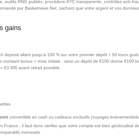
ble, audits RNG publiés, procédure KYC transparente, contrôles anti‑fra
ommandé par Basketnews.Net, sachant que votre argent et vos données r
s gains
deposit allant jusqu’à 100 % sur votre premier dépôt + 50 tours gra
le montant bonus + mise initiale ; ainsi un dépôt de €100 donne €100 
 €3 300 avant retrait possible .
nettes
oint
convertible en cash ou cadeaux exclusifs (voyages événementiels o
en France ; il faut donc vérifier que votre compte est bien géolocalisé
omparatifs mensuels .