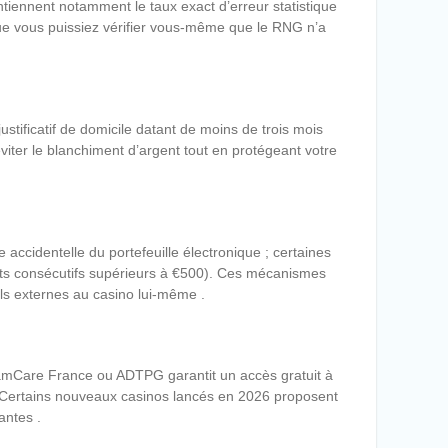
ntiennent notamment le taux exact d’erreur statistique
 que vous puissiez vérifier vous‑même que le RNG n’a
ustificatif de domicile datant de moins de trois mois
ter le blanchiment d’argent tout en protégeant votre
ccidentelle du portefeuille électronique ; certaines
pôts consécutifs supérieurs à €500). Ces mécanismes
nels externes au casino lui‑même .
GamCare France ou ADTPG garantit un accès gratuit à
eb . Certains nouveaux casinos lancés en 2026 proposent
antes .