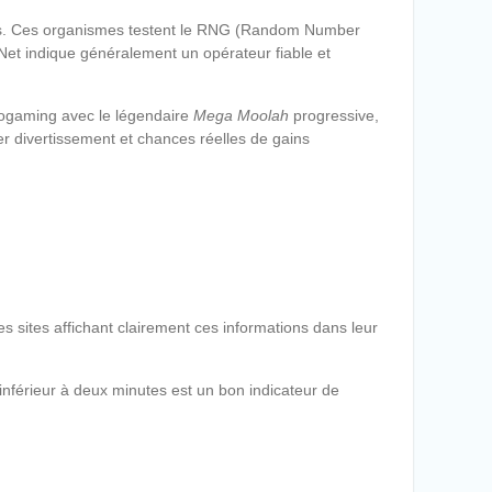
Labs. Ces organismes testent le RNG (Random Number
Net indique généralement un opérateur fiable et
rogaming avec le légendaire
Mega Moolah
progressive,
rer divertissement et chances réelles de gains
es sites affichant clairement ces informations dans leur
 inférieur à deux minutes est un bon indicateur de