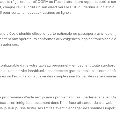
 audits réguliers par eCOGRA ou iTech Labs ; leurs rapports publics co
, chaque revue inclut un lien direct vers le PDF du dernier audit afin
 pour certains nouveaux casinos en ligne .
pièce d’identité officielle (carte nationale ou passeport) ainsi qu’un j
ttent aux opérateurs conformes aux exigences légales françaises d’évi
n autorisés.
onfigurable dans votre tableau personnel – empêchent toute surcharge a
ès qu’une activité inhabituelle est détectée (par exemple plusieurs dé
caires ou l’exploitation abusive des comptes inactifs par des cybercrimi
urs programmes d’aide aux joueurs problématiques : partenariat avec 
o‑exclusion intégrés directement dans l’interface utilisateur du site w
e joueur puisse tester ses limites avant d’engager des sommes import