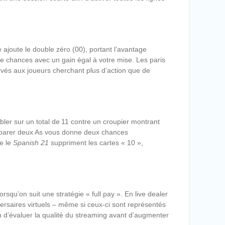
ajoute le double zéro (00), portant l’avantage
 de chances avec un gain égal à votre mise. Les paris
ervés aux joueurs cherchant plus d’action que de
bler sur un total de 11 contre un croupier montrant
séparer deux As vous donne deux chances
me le
Spanish 21
suppriment les cartes « 10 »,
rsqu’on suit une stratégie « full pay ». En live dealer
versaires virtuels – même si ceux-ci sont représentés
n d’évaluer la qualité du streaming avant d’augmenter