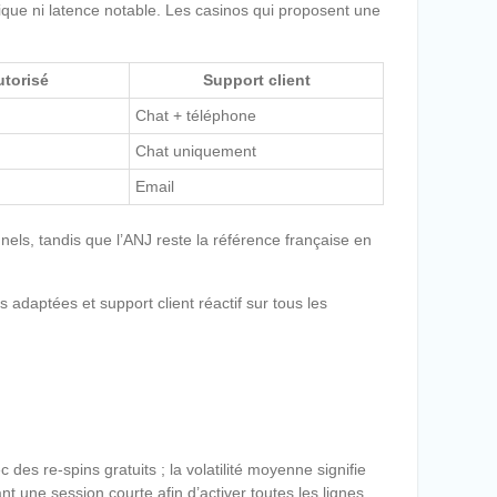
que ni latence notable. Les casinos qui proposent une
torisé
Support client
Chat + téléphone
Chat uniquement
Email
ls, tandis que l’ANJ reste la référence française en
 adaptées et support client réactif sur tous les
es re‑spins gratuits ; la volatilité moyenne signifie
 une session courte afin d’activer toutes les lignes