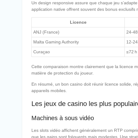
Un design responsive assure que chaque jeu s’adapte 
application native offrent souvent des bonus exclusifs
Licence
ANJ (France)
24‑48
Malta Gaming Authority
12‑24
Curaçao
≤72 h
Cette comparaison montre clairement que la licence ma
matière de protection du joueur.
En résumé, un bon casino doit réunir licence solide, ré
appareils mobiles.
Les jeux de casino les plus populai
Machines à sous vidéo
Les slots vidéo affichent généralement un RTP compri
que les gains sont fréquents mais modestes. Une strat