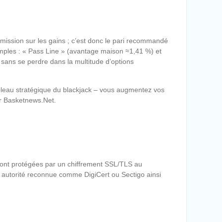
ission sur les gains ; c’est donc le pari recommandé
imples : « Pass Line » (avantage maison ≈1,41 %) et
 sans se perdre dans la multitude d’options
ableau stratégique du blackjack – vous augmentez vos
ur Basketnews.Net.
 sont protégées par un chiffrement SSL/TLS au
une autorité reconnue comme DigiCert ou Sectigo ainsi