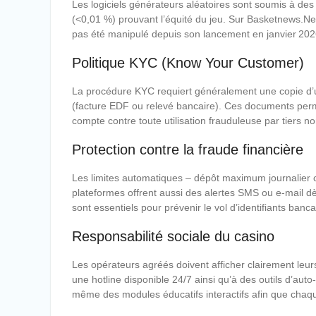
Les logiciels générateurs aléatoires sont soumis à des
(<0,01 %) prouvant l’équité du jeu. Sur Basketnews.Net
pas été manipulé depuis son lancement en janvier 2026
Politique KYC (Know Your Customer)
La procédure KYC requiert généralement une copie d’une 
(facture EDF ou relevé bancaire). Ces documents perme
compte contre toute utilisation frauduleuse par tiers no
Protection contre la fraude financière
Les limites automatiques – dépôt maximum journalier c
plateformes offrent aussi des alertes SMS ou e‑mail d
sont essentiels pour prévenir le vol d’identifiants ban
Responsabilité sociale du casino
Les opérateurs agréés doivent afficher clairement le
une hotline disponible 24/7 ainsi qu’à des outils d’aut
même des modules éducatifs interactifs afin que chaqu