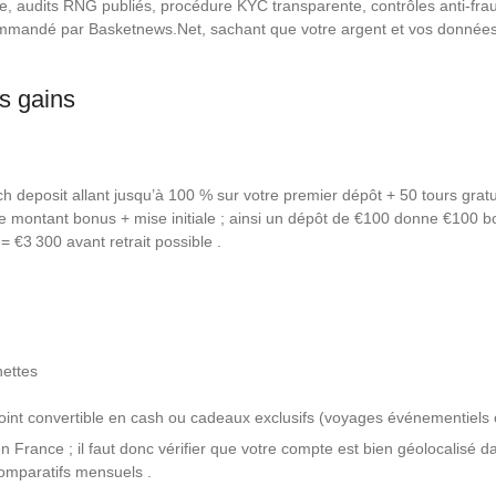
ble, audits RNG publiés, procédure KYC transparente, contrôles anti‑fra
ommandé par Basketnews.Net, sachant que votre argent et vos données r
s gains
deposit allant jusqu’à 100 % sur votre premier dépôt + 50 tours gra
le montant bonus + mise initiale ; ainsi un dépôt de €100 donne €100 
 €3 300 avant retrait possible .
nettes
t convertible en cash ou cadeaux exclusifs (voyages événementiels ou
en France ; il faut donc vérifier que votre compte est bien géolocalisé
omparatifs mensuels .