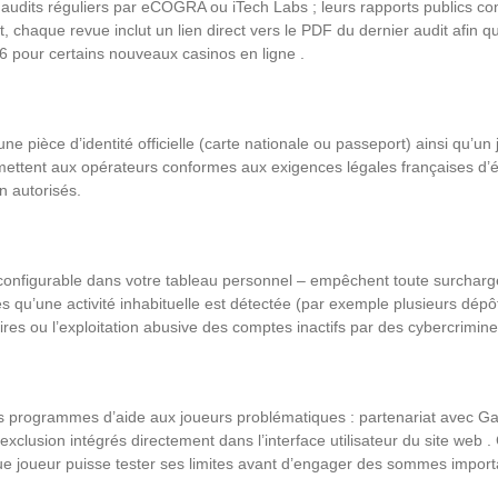
 audits réguliers par eCOGRA ou iTech Labs ; leurs rapports publics co
, chaque revue inclut un lien direct vers le PDF du dernier audit afin
 pour certains nouveaux casinos en ligne .
pièce d’identité officielle (carte nationale ou passeport) ainsi qu’un j
ttent aux opérateurs conformes aux exigences légales françaises d’évi
n autorisés.
onfigurable dans votre tableau personnel – empêchent toute surcharge a
ès qu’une activité inhabituelle est détectée (par exemple plusieurs dé
caires ou l’exploitation abusive des comptes inactifs par des cybercrimi
urs programmes d’aide aux joueurs problématiques : partenariat avec 
o‑exclusion intégrés directement dans l’interface utilisateur du site w
e joueur puisse tester ses limites avant d’engager des sommes import