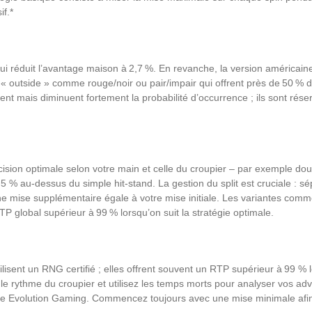
if.*
i réduit l’avantage maison à 2,7 %. En revanche, la version américaine 
is « outside » comme rouge/noir ou pair/impair qui offrent près de 50 %
nt mais diminuent fortement la probabilité d’occurrence ; ils sont rés
cision optimale selon votre main et celle du croupier – par exemple dou
 % au-dessus du simple hit‑stand. La gestion du split est cruciale : 
ne mise supplémentaire égale à votre mise initiale. Les variantes com
P global supérieur à 99 % lorsqu’on suit la stratégie optimale.
ilisent un RNG certifié ; elles offrent souvent un RTP supérieur à 99 % lo
 le rythme du croupier et utilisez les temps morts pour analyser vos ad
o live Evolution Gaming. Commencez toujours avec une mise minimale afi