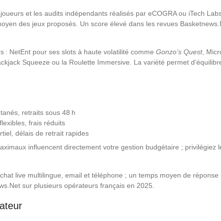
des joueurs et les audits indépendants réalisés par eCOGRA ou iTech 
) moyen des jeux proposés. Un score élevé dans les revues Basketnews.
rs : NetEnt pour ses slots à haute volatilité comme
Gonzo’s Quest
, Mic
Blackjack Squeeze ou la Roulette Immersive. La variété permet d’équilib
tanés, retraits sous 48 h
flexibles, frais réduits
el, délais de retrait rapides
aximaux influencent directement votre gestion budgétaire ; privilégiez l
a chat live multilingue, email et téléphone ; un temps moyen de réponse
s.Net sur plusieurs opérateurs français en 2025.
sateur