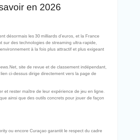
 savoir en 2026
 désormais les 30 milliards d’euros, et la France
nt sur des technologies de streaming ultra‑rapide,
 environnement à la fois plus attractif et plus exigeant
etnews.Net, site de revue et de classement indépendant,
 lien ci‑dessus dirige directement vers la page de
er et rester maître de leur expérience de jeu en ligne.
ique ainsi que des outils concrets pour jouer de façon
hority ou encore Curaçao garantit le respect du cadre