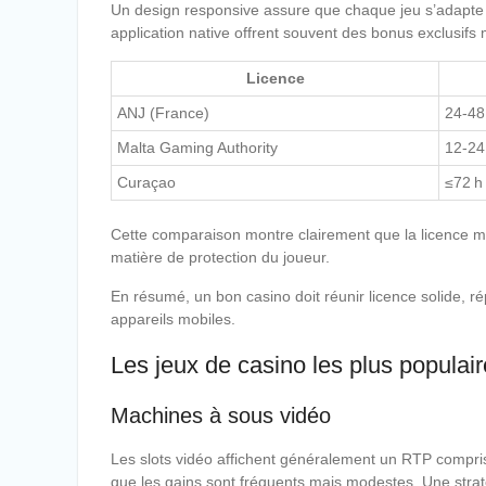
Un design responsive assure que chaque jeu s’adapte 
application native offrent souvent des bonus exclusifs
Licence
ANJ (France)
24‑48
Malta Gaming Authority
12‑24
Curaçao
≤72 h
Cette comparaison montre clairement que la licence ma
matière de protection du joueur.
En résumé, un bon casino doit réunir licence solide, ré
appareils mobiles.
Les jeux de casino les plus populai
Machines à sous vidéo
Les slots vidéo affichent généralement un RTP compri
que les gains sont fréquents mais modestes. Une strat