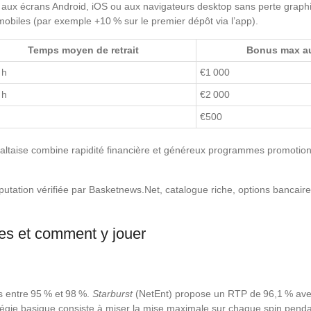
aux écrans Android, iOS ou aux navigateurs desktop sans perte graphi
 mobiles (par exemple +10 % sur le premier dépôt via l’app).
Temps moyen de retrait
Bonus max au
 h
€1 000
 h
€2 000
€500
ltaise combine rapidité financière et généreux programmes promotionne
putation vérifiée par Basketnews.Net, catalogue riche, options bancaires
res et comment y jouer
s entre 95 % et 98 %.
Starburst
(NetEnt) propose un RTP de 96,1 % avec d
égie basique consiste à miser la mise maximale sur chaque spin pendant