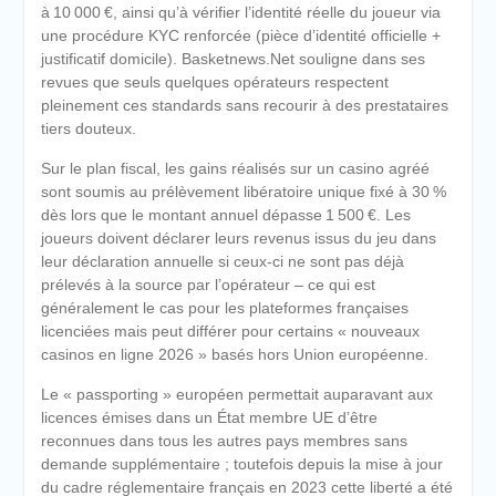
à 10 000 €, ainsi qu’à vérifier l’identité réelle du joueur via
une procédure KYC renforcée (pièce d’identité officielle +
justificatif domicile). Basketnews.Net souligne dans ses
revues que seuls quelques opérateurs respectent
pleinement ces standards sans recourir à des prestataires
tiers douteux.
Sur le plan fiscal, les gains réalisés sur un casino agréé
sont soumis au prélèvement libératoire unique fixé à 30 %
dès lors que le montant annuel dépasse 1 500 €. Les
joueurs doivent déclarer leurs revenus issus du jeu dans
leur déclaration annuelle si ceux‑ci ne sont pas déjà
prélevés à la source par l’opérateur – ce qui est
généralement le cas pour les plateformes françaises
licenciées mais peut différer pour certains « nouveaux
casinos en ligne 2026 » basés hors Union européenne.
Le « passporting » européen permettait auparavant aux
licences émises dans un État membre UE d’être
reconnues dans tous les autres pays membres sans
demande supplémentaire ; toutefois depuis la mise à jour
du cadre réglementaire français en 2023 cette liberté a été