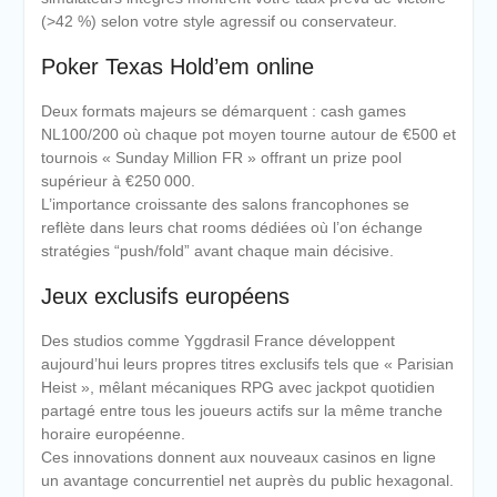
(>42 %) selon votre style agressif ou conservateur.
Poker Texas Hold’em online
Deux formats majeurs se démarquent : cash games
NL100/200 où chaque pot moyen tourne autour de €500 et
tournois « Sunday Million FR » offrant un prize pool
supérieur à €250 000.
L’importance croissante des salons francophones se
reflète dans leurs chat rooms dédiées où l’on échange
stratégies “push/fold” avant chaque main décisive.
Jeux exclusifs européens
Des studios comme Yggdrasil France développent
aujourd’hui leurs propres titres exclusifs tels que « Parisian
Heist », mêlant mécaniques RPG avec jackpot quotidien
partagé entre tous les joueurs actifs sur la même tranche
horaire européenne.
Ces innovations donnent aux nouveaux casinos en ligne
un avantage concurrentiel net auprès du public hexagonal.