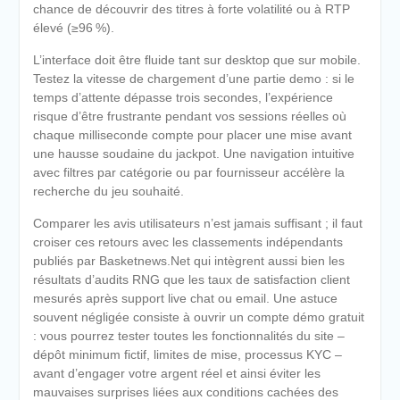
chance de découvrir des titres à forte volatilité ou à RTP
élevé (≥96 %).
L’interface doit être fluide tant sur desktop que sur mobile.
Testez la vitesse de chargement d’une partie demo : si le
temps d’attente dépasse trois secondes, l’expérience
risque d’être frustrante pendant vos sessions réelles où
chaque milliseconde compte pour placer une mise avant
une hausse soudaine du jackpot. Une navigation intuitive
avec filtres par catégorie ou par fournisseur accélère la
recherche du jeu souhaité.
Comparer les avis utilisateurs n’est jamais suffisant ; il faut
croiser ces retours avec les classements indépendants
publiés par Basketnews.Net qui intègrent aussi bien les
résultats d’audits RNG que les taux de satisfaction client
mesurés après support live chat ou email. Une astuce
souvent négligée consiste à ouvrir un compte démo gratuit
: vous pourrez tester toutes les fonctionnalités du site –
dépôt minimum fictif, limites de mise, processus KYC –
avant d’engager votre argent réel et ainsi éviter les
mauvaises surprises liées aux conditions cachées des