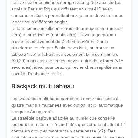
Le live dealer continue sa progression grâce aux studios
situés à Paris et Riga qui diffusent en ultra‑HD avec
caméras multiples permettant aux joueurs de voir chaque
lancer sous différents angles.
Différence essentielle entre roulette européenne (un seul
zéro) et américaine (double zéro) : l’avantage maison
passe respectivement de 2·70 % à 5·26 %. Sur la
plateforme testée par Basketnews.Net , on trouve un
tableau “live” affichant non seulement la mise minimale
(€0,20) mais aussi le temps moyen entre deux tours (<15
secondes), idéal pour ceux qui recherchent rapidité sans
sacrifier l’ambiance réelle.
Blackjack multi‑tableau
Les variantes multi‑hand permettent désormais jusqu’à
quatre mains simultanées avec option “split” automatique
lorsqu’un As apparaît.
La stratégie basique adaptée au numérique conseille
toujours de rester sur “stand” dès que votre total atteint 17
contre un croupier montrant un carte basse (<7). Des
simulateurs intégrés montrent votre taux prévu de victoire