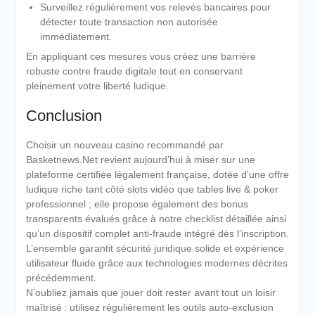
Surveillez régulièrement vos relevés bancaires pour
détecter toute transaction non autorisée
immédiatement.
En appliquant ces mesures vous créez une barrière
robuste contre fraude digitale tout en conservant
pleinement votre liberté ludique.
Conclusion
Choisir un nouveau casino recommandé par
Basketnews.Net revient aujourd’hui à miser sur une
plateforme certifiée légalement française, dotée d’une offre
ludique riche tant côté slots vidéo que tables live & poker
professionnel ; elle propose également des bonus
transparents évalués grâce à notre checklist détaillée ainsi
qu’un dispositif complet anti‑fraude intégré dès l’inscription.
L’ensemble garantit sécurité juridique solide et expérience
utilisateur fluide grâce aux technologies modernes décrites
précédemment.
N’oubliez jamais que jouer doit rester avant tout un loisir
maîtrisé : utilisez régulièrement les outils auto‑exclusion