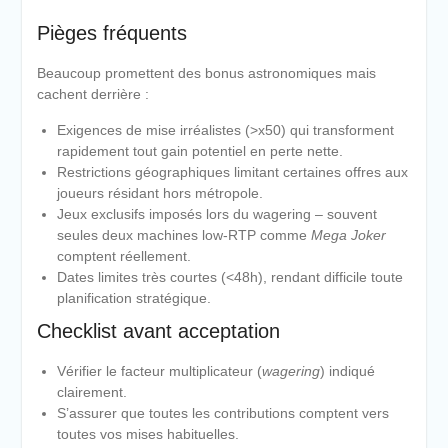
Pièges fréquents
Beaucoup promettent des bonus astronomiques mais
cachent derrière :
Exigences de mise irréalistes (>x50) qui transforment
rapidement tout gain potentiel en perte nette.
Restrictions géographiques limitant certaines offres aux
joueurs résidant hors métropole.
Jeux exclusifs imposés lors du wagering – souvent
seules deux machines low‑RTP comme
Mega Joker
comptent réellement.
Dates limites très courtes (<48h), rendant difficile toute
planification stratégique.
Checklist avant acceptation
Vérifier le facteur multiplicateur (
wagering
) indiqué
clairement.
S’assurer que toutes les contributions comptent vers
toutes vos mises habituelles.