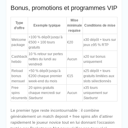
Bonus, promotions et programmes VIP
Mise
Type
Exemple typique
minimale
Conditions de mise
d’offre
requise
+100 % dépôt jusqu’à
Welcome
x30 dépôt + tours sur
€500 + 100 tours
€20
package
jeux ≥95 % RTP
gratuits
10 % retour sur pertes
Cashback
x20 sur bonus
nettes du lundi au
Aucun
hebdo
uniquement
vendredi
Reload
+50 % dépôt jusqu’à
x25 dépôt + tours
bonus
€200 chaque premier
€15
gratuits limitées aux
mensuel
week‑end du mois
slots sélectionnés
Free
20 spins gratuits
x35 tours
spins
chaque mercredi sur
Aucun
uniquement sur
récurrents
Starburst
Starburst
Le premier type reste incontournable : il combine
généralement un match deposit + free spins afin d’attirer
rapidement le joueur novice tout en lui donnant l’occasion