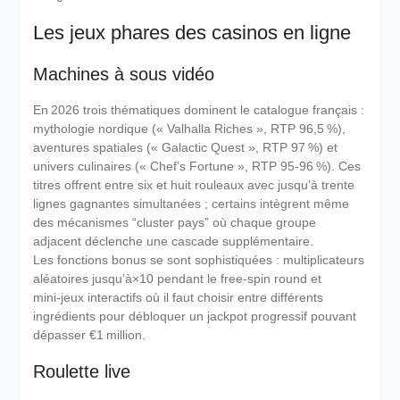
Les jeux phares des casinos en ligne
Machines à sous vidéo
En 2026 trois thématiques dominent le catalogue français :
mythologie nordique (« Valhalla Riches », RTP 96,5 %),
aventures spatiales (« Galactic Quest », RTP 97 %) et
univers culinaires (« Chef’s Fortune », RTP 95‑96 %). Ces
titres offrent entre six et huit rouleaux avec jusqu’à trente
lignes gagnantes simultanées ; certains intègrent même
des mécanismes “cluster pays” où chaque groupe
adjacent déclenche une cascade supplémentaire.
Les fonctions bonus se sont sophisti­quées : multiplicateurs
aléatoires jusqu’à×10 pendant le free‑spin round et
mini‑jeux interactifs où il faut choisir entre différents
ingrédients pour débloquer un jackpot progressif pouvant
dépasser €1 million.
Roulette live