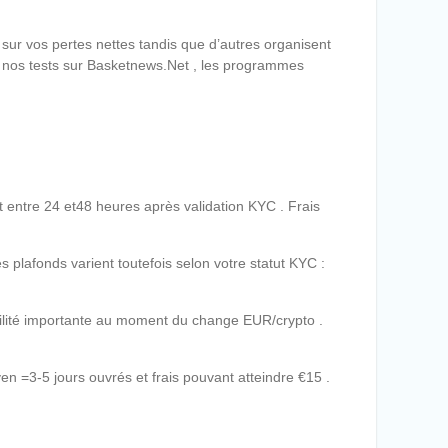
 sur vos pertes nettes tandis que d’autres organisent
 nos tests sur Basketnews.Net , les programmes
 entre 24 et48 heures après validation KYC . Frais
s plafonds varient toutefois selon votre statut KYC :
tilité importante au moment du change EUR/crypto .
en =3‑5 jours ouvrés et frais pouvant atteindre €15 .