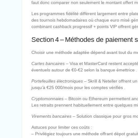
faut donc comparer non seulement le montant offert mai
Les programmes fidélité diffèrent largement entre plat
des tournois hebdomadaires où chaque euro misé génè
combinant cashback progressif + points VIP offrent gé
Section 4 – Méthodes de paiement séc
Choisir une méthode adaptée dépend avant tout du mont
Cartes bancaires
– Visa et MasterCard restent acceptée
éventuels autour de €0‑€2 selon la banque émettrice .
Portefeuilles électroniques
– Skrill & Neteller offrent u
jusqu’à €25 000/mois pour les comptes vérifiés .
Cryptomonnaies
– Bitcoin ou Ethereum permettent ano
Les retraits prennent habituellement entre quelques 
Virements bancaires
– Solution classique pour gros mon
Astuces pour limiter ces coûts :
– Privilégiez toujours une méthode offrant dépot gratuit