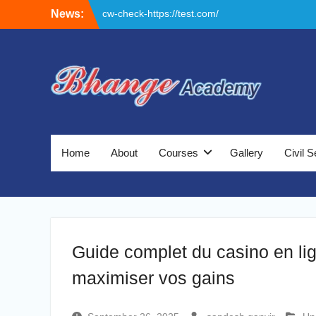
cw-check-https://test.com/
Skip
News:
1xBet: сравнение популярных игр и
to
опций для ставок на спорт
content
Все о модах в OMSI2MOD Форум: как
улучшить игровой процесс
Atefia Casino: co oferują sloty i jak zdobyć
darmowe spiny
Explore safe payment options at HighSpin
Casino UK: fast withdrawals and account
security
Penalty Nations Cup official site: explore
Home
About
Courses
Gallery
Civil S
welcome bonuses and real money games
Winz Casino NL: alles wat je moet weten
over bonussen en hoe ze te
JugaBet en 2026: descubre las
promociones más atractivas del casino
Why Lizaro Casino stands out: fast
Guide complet du casino en lig
payouts and a diverse selection of live
dealer
maximiser vos gains