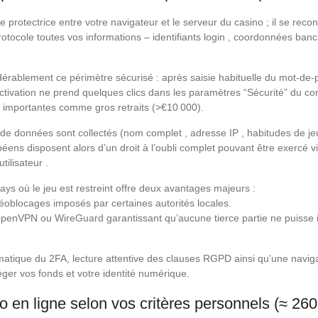
protectrice entre votre navigateur et le serveur du casino ; il se recon
rotocole toutes vos informations – identifiants login , coordonnées banc
sidérablement ce périmètre sécurisé : après saisie habituelle du mot‑
’activation ne prend quelques clics dans les paramètres “Sécurité” du c
s importantes comme gros retraits (>€10 000).
es de données sont collectés (nom complet , adresse IP , habitudes de j
 disposent alors d’un droit à l’oubli complet pouvant être exercé via
tilisateur .
ays où le jeu est restreint offre deux avantages majeurs :
géoblocages imposés par certaines autorités locales.
penVPN ou WireGuard garantissant qu’aucune tierce partie ne puisse in
matique du 2FA, lecture attentive des clauses RGPD ainsi qu’une naviga
er vos fonds et votre identité numérique.
no en ligne selon vos critères personnels (≈ 26