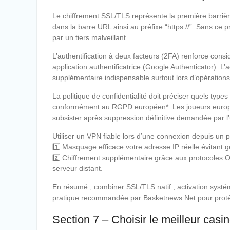
Le chiffrement SSL/TLS représente la première barrière 
dans la barre URL ainsi au préfixe “https://”. Sans ce p
par un tiers malveillant .
L’authentification à deux facteurs (2FA) renforce con
application authentificatrice (Google Authenticator). L
supplémentaire indispensable surtout lors d’opération
La politique de confidentialité doit préciser quels typ
conformément au RGPD européen*. Les joueurs européens
subsister après suppression définitive demandée par l’u
Utiliser un VPN fiable lors d’une connexion depuis un p
1️⃣ Masquage efficace votre adresse IP réelle évitant 
2️⃣ Chiffrement supplémentaire grâce aux protocoles O
serveur distant.
En résumé , combiner SSL/TLS natif , activation systé
pratique recommandée par Basketnews.Net pour protég
Section 7 – Choisir le meilleur casi