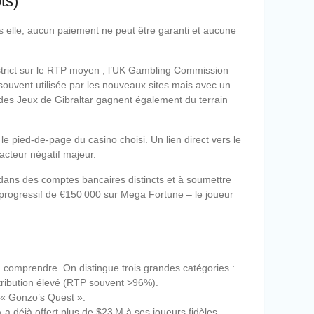
ts)
ns elle, aucun paiement ne peut être garanti et aucune
s strict sur le RTP moyen ; l’UK Gambling Commission
ouvent utilisée par les nouveaux sites mais avec un
des Jeux de Gibraltar gagnent également du terrain
s le pied‑de‑page du casino choisi. Un lien direct vers le
acteur négatif majeur.
s dans des comptes bancaires distincts et à soumettre
t progressif de €150 000 sur Mega Fortune – le joueur
 comprendre. On distingue trois grandes catégories :
stribution élevé (RTP souvent >96%).
u « Gonzo’s Quest ».
a déjà offert plus de $23 M à ses joueurs fidèles.