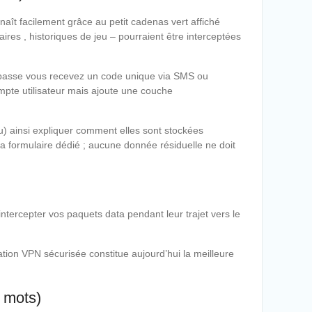
naît facilement grâce au petit cadenas vert affiché
aires , historiques de jeu – pourraient être interceptées
de‑passe vous recevez un code unique via SMS ou
ompte utilisateur mais ajoute une couche
eu) ainsi expliquer comment elles sont stockées
 formulaire dédié ; aucune donnée résiduelle ne doit
tercepter vos paquets data pendant leur trajet vers le
tion VPN sécurisée constitue aujourd’hui la meilleure
0 mots)