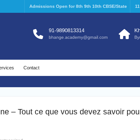
Admissions Open for 8th 9th 10th CBSE/State
11
91-9890813314
Kh
bhange.academy@gmail.com
By
ervices
Contact
ne – Tout ce que vous devez savoir pour 