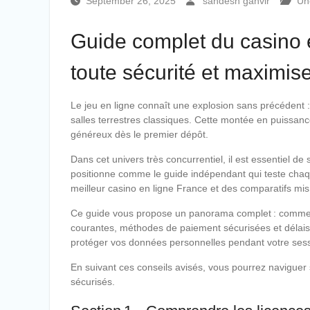
September 26, 2025
sandesh ganvir
Un
Guide complet du casino e
toute sécurité et maximis
Le jeu en ligne connaît une explosion sans précédent :
salles terrestres classiques. Cette montée en puissance 
généreux dès le premier dépôt.
Dans cet univers très concurrentiel, il est essentiel de
positionne comme le guide indépendant qui teste chaque
meilleur casino en ligne France et des comparatifs mi
Ce guide vous propose un panorama complet : comment vé
courantes, méthodes de paiement sécurisées et délais
protéger vos données personnelles pendant votre sess
En suivant ces conseils avisés, vous pourrez naviguer
sécurisés.