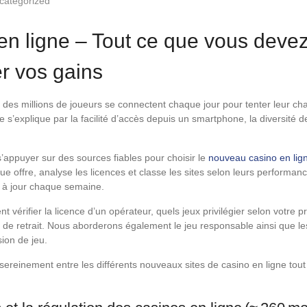
categorized
n ligne – Tout ce que vous devez
er vos gains
 des millions de joueurs se connectent chaque jour pour tenter leur cha
s’explique par la facilité d’accès depuis un smartphone, la diversité de
 s’appuyer sur des sources fiables pour choisir le
nouveau casino en lig
 offre, analyse les licences et classe les sites selon leurs performanc
s à jour chaque semaine.
rifier la licence d’un opérateur, quels jeux privilégier selon votre pr
 de retrait. Nous aborderons également le jeu responsable ainsi que l
ion de jeu.
 sereinement entre les différents nouveaux sites de casino en ligne to