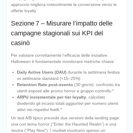
approccio migliora notevolmente la conversione verso le
offerte loyalty.
Sezione 7 – Misurare l’impatto delle
campagne stagionali sui KPI del
casinò
Per valutare correttamente l’efficacia delle iniziative
Halloween è fondamentale monitorare metriche chiave:
Daily Active Users (DAU)
durante la settimana festiva
vs settimana standard (+15–25%).
Retention Rate post‑evento
(30 giorni): confronto tra
utenti esposti alle promo horror e gruppo controllo.*
ARPU incrementale per tier loyalty
, calcolato
dividendo gli incassi totali aggiuntivi per numero utenti
attivi nei rispettivi livelli.*
Un test A/B tipico prevede due versioni della landing page:
una con tema horror (“Enter the Haunted Realm”) e una
neutra (“Play Now”). I risultati mostrano spesso un