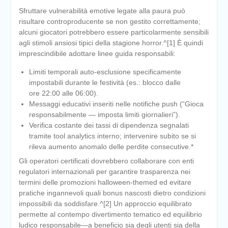
Sfruttare vulnerabilità emotive legate alla paura può
risultare controproducente se non gestito correttamente;
alcuni giocatori potrebbero essere particolarmente sensibili
agli stimoli ansiosi tipici della stagione horror.^[1] È quindi
imprescindibile adottare linee guida responsabili:
Limiti temporali auto‑esclusione specificamente
impostabili durante le festività (es.: blocco dalle
ore 22:00 alle 06:00).
Messaggi educativi inseriti nelle notifiche push (“Gioca
responsabilmente — imposta limiti giornalieri”).
Verifica costante dei tassi di dipendenza segnalati
tramite tool analytics interno; intervenire subito se si
rileva aumento anomalo delle perdite consecutive.*
Gli operatori certificati dovrebbero collaborare con enti
regulatori internazionali per garantire trasparenza nei
termini delle promozioni halloween‑themed ed evitare
pratiche ingannevoli quali bonus nascosti dietro condizioni
impossibili da soddisfare.^[2] Un approccio equilibrato
permette al contempo divertimento tematico ed equilibrio
ludico responsabile—a beneficio sia degli utenti sia della