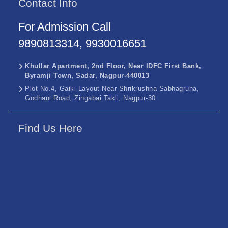
Contact Info
For Admission Call
9890813314, 9930016651
Khullar Apartment, 2nd Floor, Near IDFC First Bank,
Byramji Town, Sadar, Nagpur-440013
Plot No.4, Gaiki Layout Near Shrikrushna Sabhagruha,
Godhani Road, Zingabai Takli, Nagpur-30
Find Us Here