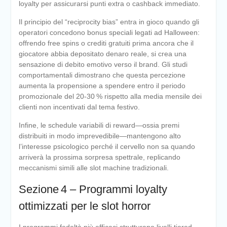
loyalty per assicurarsi punti extra o cashback immediato.
Il principio del “reciprocity bias” entra in gioco quando gli
operatori concedono bonus speciali legati ad Halloween:
offrendo free spins o crediti gratuiti prima ancora che il
giocatore abbia depositato denaro reale, si crea una
sensazione di debito emotivo verso il brand. Gli studi
comportamentali dimostrano che questa percezione
aumenta la propensione a spendere entro il periodo
promozionale del 20‑30 % rispetto alla media mensile dei
clienti non incentivati dal tema festivo.
Infine, le schedule variabili di reward—ossia premi
distribuiti in modo imprevedibile—mantengono alto
l’interesse psicologico perché il cervello non sa quando
arriverà la prossima sorpresa spettrale, replicando
meccanismi simili alle slot machine tradizionali.
Sezione 4 – Programmi loyalty
ottimizzati per le slot horror