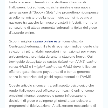
traduce in eventi tematici che sfruttano il fascino di
Halloween: luci soffuse, musiche sinistre e una nuova
generazione di “Spooky Slots” che promettono ricompense
avvolte nel mistero della notte. I giocatori si ritrovano a
navigare tra zucche luminose e castelli infestati, mentre la
sensazione di attesa aumenta l’adrenalina tipica del gioco
d’azzardo online.
Scopri i migliori
casino online esteri
consigliati da
Centropsichedonna.it, il sito di recensioni indipendente che
seleziona i più affidabili operatori internazionali per vivere
un’esperienza premiata durante la stagione horror. Qui
trovi guide dettagliate su
casino italiani non AAMS
,
casino
senza AAMS
e i
migliori casino non AAMS
dove le licenze
offshore garantiscono payout rapidi e bonus generosi
senza le restrizioni dei giochi regolamentati dall’AAMS.
Questo articolo si concentra sull’aspetto psicologico che
rende Halloween così efficace per i casinò online: come
emozioni intense, suspense e paura influenzano le
decisioni di gioco e spingono gli utenti a partecipare ai
programmi di fidelizzazione. Analizzeremo meccaniche di