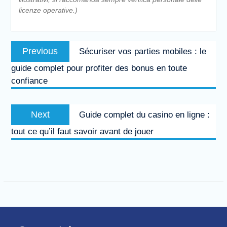
licenze operative.)
Post
Previous
Previous
Sécuriser vos parties mobiles : le
navigation
post:
guide complet pour profiter des bonus en toute
confiance
Next
Next
Guide complet du casino en ligne :
post:
tout ce qu’il faut savoir avant de jouer