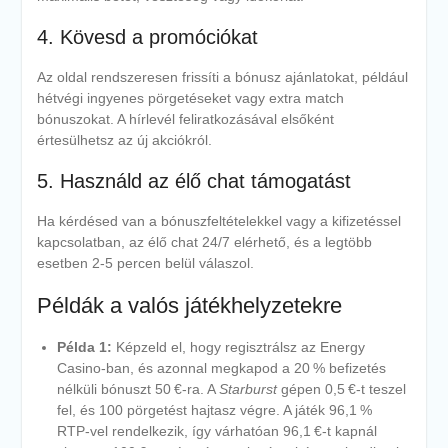
4. Kövesd a promóciókat
Az oldal rendszeresen frissíti a bónusz ajánlatokat, például
hétvégi ingyenes pörgetéseket vagy extra match
bónuszokat. A hírlevél feliratkozásával elsőként
értesülhetsz az új akciókról.
5. Használd az élő chat támogatást
Ha kérdésed van a bónuszfeltételekkel vagy a kifizetéssel
kapcsolatban, az élő chat 24/7 elérhető, és a legtöbb
esetben 2‑5 percen belül válaszol.
Példák a valós játékhelyzetekre
Példa 1:
Képzeld el, hogy regisztrálsz az Energy
Casino‑ban, és azonnal megkapod a 20 % befizetés
nélküli bónuszt 50 €-ra. A
Starburst
gépen 0,5 €-t teszel
fel, és 100 pörgetést hajtasz végre. A játék 96,1 %
RTP‑vel rendelkezik, így várhatóan 96,1 €-t kapnál