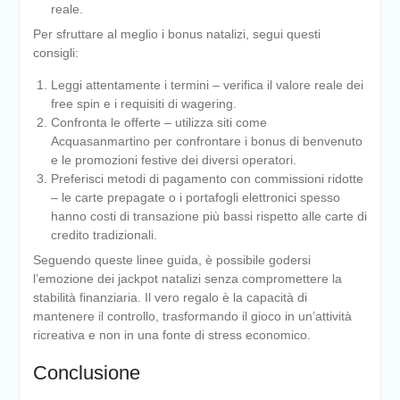
reale.
Per sfruttare al meglio i bonus natalizi, segui questi
consigli:
Leggi attentamente i termini – verifica il valore reale dei
free spin e i requisiti di wagering.
Confronta le offerte – utilizza siti come
Acquasanmartino per confrontare i bonus di benvenuto
e le promozioni festive dei diversi operatori.
Preferisci metodi di pagamento con commissioni ridotte
– le carte prepagate o i portafogli elettronici spesso
hanno costi di transazione più bassi rispetto alle carte di
credito tradizionali.
Seguendo queste linee guida, è possibile godersi
l’emozione dei jackpot natalizi senza compromettere la
stabilità finanziaria. Il vero regalo è la capacità di
mantenere il controllo, trasformando il gioco in un’attività
ricreativa e non in una fonte di stress economico.
Conclusione