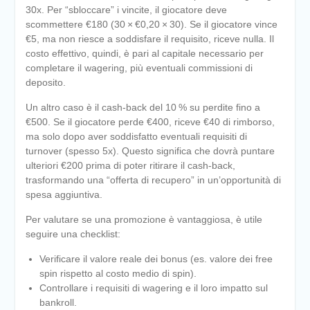
30x. Per “sbloccare” i vincite, il giocatore deve
scommettere €180 (30 × €0,20 × 30). Se il giocatore vince
€5, ma non riesce a soddisfare il requisito, riceve nulla. Il
costo effettivo, quindi, è pari al capitale necessario per
completare il wagering, più eventuali commissioni di
deposito.
Un altro caso è il cash‑back del 10 % su perdite fino a
€500. Se il giocatore perde €400, riceve €40 di rimborso,
ma solo dopo aver soddisfatto eventuali requisiti di
turnover (spesso 5x). Questo significa che dovrà puntare
ulteriori €200 prima di poter ritirare il cash‑back,
trasformando una “offerta di recupero” in un’opportunità di
spesa aggiuntiva.
Per valutare se una promozione è vantaggiosa, è utile
seguire una checklist:
Verificare il valore reale dei bonus (es. valore dei free
spin rispetto al costo medio di spin).
Controllare i requisiti di wagering e il loro impatto sul
bankroll.