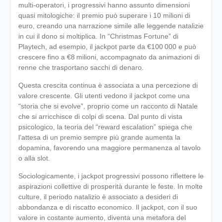
multi‑operatori, i progressivi hanno assunto dimensioni
quasi mitologiche: il premio può superare i 10 milioni di
euro, creando una narrazione simile alle leggende natalizie
in cui il dono si moltiplica. In “Christmas Fortune” di
Playtech, ad esempio, il jackpot parte da €100 000 e può
crescere fino a €8 milioni, accompagnato da animazioni di
renne che trasportano sacchi di denaro.
Questa crescita continua è associata a una percezione di
valore crescente. Gli utenti vedono il jackpot come una
“storia che si evolve”, proprio come un racconto di Natale
che si arricchisce di colpi di scena. Dal punto di vista
psicologico, la teoria del “reward escalation” spiega che
l’attesa di un premio sempre più grande aumenta la
dopamina, favorendo una maggiore permanenza al tavolo
o alla slot.
Sociologicamente, i jackpot progressivi possono riflettere le
aspirazioni collettive di prosperità durante le feste. In molte
culture, il periodo natalizio è associato a desideri di
abbondanza e di riscatto economico. Il jackpot, con il suo
valore in costante aumento, diventa una metafora del