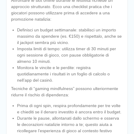
Affrontare le slot online durante le festività richiede un
approccio strutturato. Ecco una checklist pratica che i
giocatori possono utilizzare prima di accedere a una
promozione natalizia:
Definisci un budget settimanale: stabilisci un importo
massimo da spendere (es. €150) e rispettalo, anche se
il jackpot sembra più vicino.
Imposta limiti di tempo: utilizza timer di 30 minuti per
ogni sessione di gioco, con pause obbligatorie di
almeno 10 minuti.
Monitora le vincite e le perdite: registra
quotidianamente i risultati in un foglio di calcolo o
nell’app del casinò.
Tecniche di “gaming mindfulness” possono ulteriormente
ridurre il rischio di dipendenza:
Prima di ogni spin, respira profondamente per tre volte
e chiediti se il denaro investito è ancora entro il budget.
Durante le pause, allontanati dallo schermo e osserva
le decorazioni natalizie intorno a te; questo aiuta a
ricollegare l’esperienza di gioco al contesto festivo