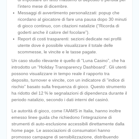
l’intero mese di dicembre.
Messaggi di avvertimento personalizzati: popup che
ricordano al giocatore di fare una pausa dopo 30 minuti
di gioco continuo, con citazioni natalizie (“Ricorda di
goderti anche il calore del focolare”).
Report di costi trasparenti: sezioni dedicate nei profili
utente dove è possibile visualizzare il totale delle
scommesse, le vincite e le tasse pagate.
Un caso studio rilevante è quello di “Luna Casino”, che ha
introdotto un “Holiday Transparency Dashboard”. Gli utenti
possono visualizzare in tempo reale il rapporto tra
deposito, turnover e vincite, con un indicatore di “indice di
rischio” basato sulla frequenza di gioco. Questo strumento
ha ridotto del 12 % le segnalazioni di dipendenza durante il
periodo natalizio, secondo i dati interni del casinò.
Le autorità di gioco, come l’AAMS in Italia, hanno inoltre
emesso linee guida che richiedono l’integrazione di
strumenti di auto‑esclusione accessibili direttamente dalla
home page. Le associazioni di consumatori hanno
promosso campagne di sensibilizzazione, distribuendo