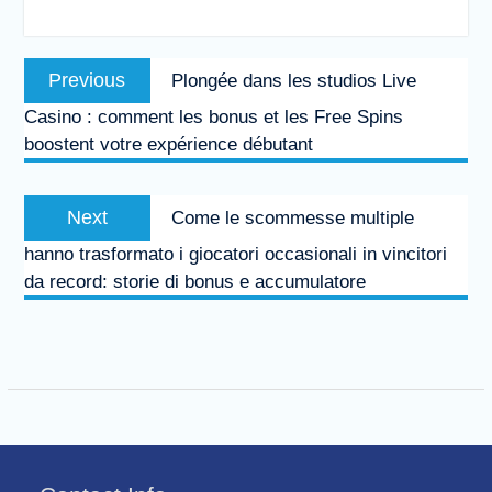
Post
Previous
Previous
Plongée dans les studios Live
navigation
post:
Casino : comment les bonus et les Free Spins
boostent votre expérience débutant
Next
Next
Come le scommesse multiple
post:
hanno trasformato i giocatori occasionali in vincitori
da record: storie di bonus e accumulatore