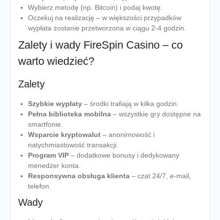
Wybierz metodę (np. Bitcoin) i podaj kwotę.
Oczekuj na realizację – w większości przypadków
wypłata zostanie przetworzona w ciągu 2‑4 godzin.
Zalety i wady FireSpin Casino – co
warto wiedzieć?
Zalety
Szybkie wypłaty
– środki trafiają w kilka godzin.
Pełna biblioteka mobilna
– wszystkie gry dostępne na
smartfonie.
Wsparcie kryptowalut
– anonimowość i
natychmiastowość transakcji.
Program VIP
– dodatkowe bonusy i dedykowany
menedżer konta.
Responsywna obsługa klienta
– czat 24/7, e‑mail,
telefon.
Wady