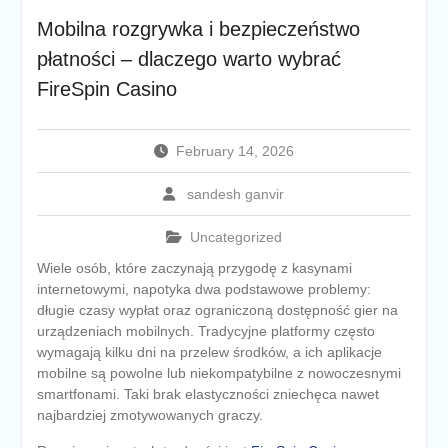
las promociones más
Mobilna rozgrywka i bezpieczeństwo
atractivas del casino
Why Lizaro Casino stands
płatności – dlaczego warto wybrać
out: fast payouts and a
FireSpin Casino
diverse selection of live
dealer
cw-check-https://test.com/
February 14, 2026
sandesh ganvir
Uncategorized
Wiele osób, które zaczynają przygodę z kasynami
internetowymi, napotyka dwa podstawowe problemy:
długie czasy wypłat oraz ograniczoną dostępność gier na
urządzeniach mobilnych. Tradycyjne platformy często
wymagają kilku dni na przelew środków, a ich aplikacje
mobilne są powolne lub niekompatybilne z nowoczesnymi
smartfonami. Taki brak elastyczności zniechęca nawet
najbardziej zmotywowanych graczy.