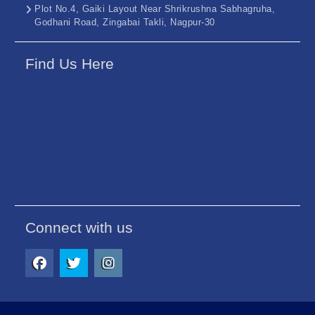
Plot No.4, Gaiki Layout Near Shrikrushna Sabhagruha,
Godhani Road, Zingabai Takli, Nagpur-30
Find Us Here
Connect with us
Facebook
Twitter
Insta