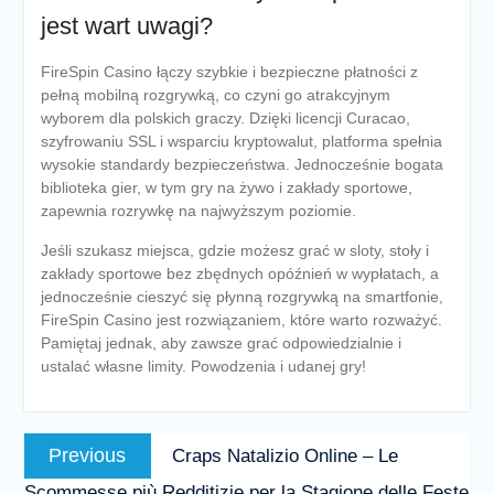
jest wart uwagi?
FireSpin Casino łączy szybkie i bezpieczne płatności z
pełną mobilną rozgrywką, co czyni go atrakcyjnym
wyborem dla polskich graczy. Dzięki licencji Curacao,
szyfrowaniu SSL i wsparciu kryptowalut, platforma spełnia
wysokie standardy bezpieczeństwa. Jednocześnie bogata
biblioteka gier, w tym gry na żywo i zakłady sportowe,
zapewnia rozrywkę na najwyższym poziomie.
Jeśli szukasz miejsca, gdzie możesz grać w sloty, stoły i
zakłady sportowe bez zbędnych opóźnień w wypłatach, a
jednocześnie cieszyć się płynną rozgrywką na smartfonie,
FireSpin Casino jest rozwiązaniem, które warto rozważyć.
Pamiętaj jednak, aby zawsze grać odpowiedzialnie i
ustalać własne limity. Powodzenia i udanej gry!
Post
Previous
Previous
Craps Natalizio Online – Le
navigation
post:
Scommesse più Redditizie per la Stagione delle Feste