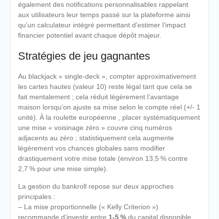
également des notifications personnalisables rappelant
aux utilisateurs leur temps passé sur la plateforme ainsi
qu’un calculateur intégré permettant d’estimer l’impact
financier potentiel avant chaque dépôt majeur.
Stratégies de jeu gagnantes
Au blackjack « single‑deck », compter approximativement
les cartes hautes (valeur 10) reste légal tant que cela se
fait mentalement ; cela réduit légèrement l’avantage
maison lorsqu’on ajuste sa mise selon le compte réel (+/- 1
unité). À la roulette européenne , placer systématiquement
une mise « voisinage zéro » couvre cinq numéros
adjacents au zéro ; statistiquement cela augmente
légèrement vos chances globales sans modifier
drastiquement votre mise totale (environ 13,5 % contre
2,7 % pour une mise simple).
La gestion du bankroll repose sur deux approches
principales :
– La mise proportionnelle (« Kelly Criterion »)
recommande d’investir entre
1‑5 %
du capital disponible