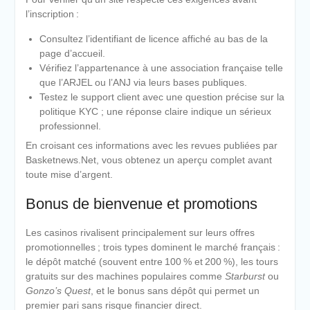
l’inscription :
Consultez l’identifiant de licence affiché au bas de la
page d’accueil.
Vérifiez l’appartenance à une association française telle
que l’ARJEL ou l’ANJ via leurs bases publiques.
Testez le support client avec une question précise sur la
politique KYC ; une réponse claire indique un sérieux
professionnel.
En croisant ces informations avec les revues publiées par
Basketnews.Net, vous obtenez un aperçu complet avant
toute mise d’argent.
Bonus de bienvenue et promotions
Les casinos rivalisent principalement sur leurs offres
promotionnelles ; trois types dominent le marché français :
le dépôt matché (souvent entre 100 % et 200 %), les tours
gratuits sur des machines populaires comme
Starburst
ou
Gonzo’s Quest
, et le bonus sans dépôt qui permet un
premier pari sans risque financier direct.