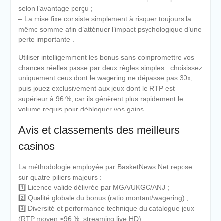
selon l’avantage perçu ;
– La mise fixe consiste simplement à risquer toujours la
même somme afin d’atténuer l’impact psychologique d’une
perte importante .
Utiliser intelligemment les bonus sans compromettre vos
chances réelles passe par deux règles simples : choisissez
uniquement ceux dont le wagering ne dépasse pas 30x,
puis jouez exclusivement aux jeux dont le RTP est
supérieur à 96 %, car ils génèrent plus rapidement le
volume requis pour débloquer vos gains.
Avis et classements des meilleurs
casinos
La méthodologie employée par BasketNews.Net repose
sur quatre piliers majeurs :
1️⃣ Licence valide délivrée par MGA/UKGC/ANJ ;
2️⃣ Qualité globale du bonus (ratio montant/wagering) ;
3️⃣ Diversité et performance technique du catalogue jeux
(RTP moyen ≥96 %, streaming live HD) ;