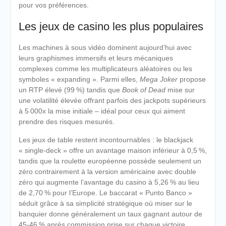
pour vos préférences.
Les jeux de casino les plus populaires
Les machines à sous vidéo dominent aujourd’hui avec
leurs graphismes immersifs et leurs mécaniques
complexes comme les multiplicateurs aléatoires ou les
symboles « expanding ». Parmi elles,
Mega Joker
propose
un RTP élevé (99 %) tandis que
Book of Dead
mise sur
une volatilité élevée offrant parfois des jackpots supérieurs
à 5 000x la mise initiale – idéal pour ceux qui aiment
prendre des risques mesurés.
Les jeux de table restent incontournables : le blackjack
« single‑deck » offre un avantage maison inférieur à 0,5 %,
tandis que la roulette européenne possède seulement un
zéro contrairement à la version américaine avec double
zéro qui augmente l’avantage du casino à 5,26 % au lieu
de 2,70 % pour l’Europe. Le baccarat « Punto Banco »
séduit grâce à sa simplicité stratégique où miser sur le
banquier donne généralement un taux gagnant autour de
45‑46 % après commission prise sur chaque victoire