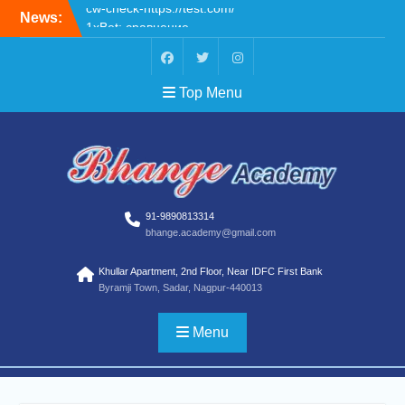
Skip
News:
1xBet: сравнение
to
популярных игр и опций
content
для ставок на спорт
Все о модах в OMSI2MOD
Facebook
Twitter
Insta
Top Menu
Форум: как улучшить
игровой процесс
Atefia Casino: co oferują
sloty i jak zdobyć darmowe
spiny
Explore safe payment
options at HighSpin Casino
91-9890813314
UK: fast withdrawals and
bhange.academy@gmail.com
account security
Penalty Nations Cup official
Khullar Apartment, 2nd Floor, Near IDFC First Bank
site: explore welcome
Byramji Town, Sadar, Nagpur-440013
bonuses and real money
games
Menu
Winz Casino NL: alles wat
je moet weten over
bonussen en hoe ze te
JugaBet en 2026: descubre