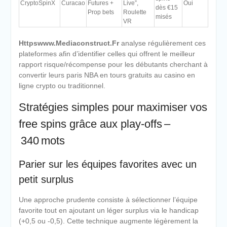
CryptoSpinX
Curacao
Futures +
Live”,
Oui
dès €15
Prop bets
Roulette
misés
VR
Httpswww.Mediaconstruct.Fr
analyse régulièrement ces
plateformes afin d’identifier celles qui offrent le meilleur
rapport risque/récompense pour les débutants cherchant à
convertir leurs paris NBA en tours gratuits au casino en
ligne crypto ou traditionnel.
Stratégies simples pour maximiser vos
free spins grâce aux play‑offs –
340 mots
Parier sur les équipes favorites avec un
petit surplus
Une approche prudente consiste à sélectionner l’équipe
favorite tout en ajoutant un léger surplus via le handicap
(+0,5 ou -0,5). Cette technique augmente légèrement la