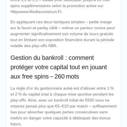
spins supplémentaires selon la promotion active sur
Httpswww.Mediaconstruct.Fr.
En appliquant ces deux tactiques simples – petite marge
sur le favori et parlay ciblé – même un parieur novice peut
augmenter significativement son volume de tours gratuits
tout en limitant son exposition financière durant la période
volatile des play‑offs NBA.
Gestion du bankroll : comment
protéger votre capital tout en jouant
aux free spins – 260 mots
La règle d’or du gestionnaire avisé est d’allouer entre 1 %
et 2 % du capital total à chaque mise sportive pendant les
play‑offs. Ainsi, avec un bankroll initial de €500 vous ne
miserez jamais plus que €5–€10 par match – suffisamment
bas pour absorber quelques pertes consécutives sans
mettre en danger votre capacité à débloquer des bonus
futurs.