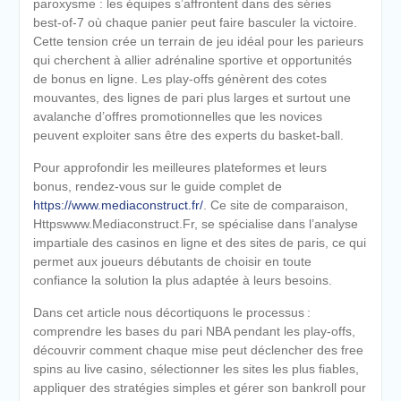
paroxysme : les équipes s’affrontent dans des séries
best‑of‑7 où chaque panier peut faire basculer la victoire.
Cette tension crée un terrain de jeu idéal pour les parieurs
qui cherchent à allier adrénaline sportive et opportunités
de bonus en ligne. Les play‑offs génèrent des cotes
mouvantes, des lignes de pari plus larges et surtout une
avalanche d’offres promotionnelles que les novices
peuvent exploiter sans être des experts du basket‑ball.
Pour approfondir les meilleures plateformes et leurs
bonus, rendez‑vous sur le guide complet de
https://www.mediaconstruct.fr/
. Ce site de comparaison,
Httpswww.Mediaconstruct.Fr, se spécialise dans l’analyse
impartiale des casinos en ligne et des sites de paris, ce qui
permet aux joueurs débutants de choisir en toute
confiance la solution la plus adaptée à leurs besoins.
Dans cet article nous décortiquons le processus :
comprendre les bases du pari NBA pendant les play‑offs,
découvrir comment chaque mise peut déclencher des free
spins au live casino, sélectionner les sites les plus fiables,
appliquer des stratégies simples et gérer son bankroll pour