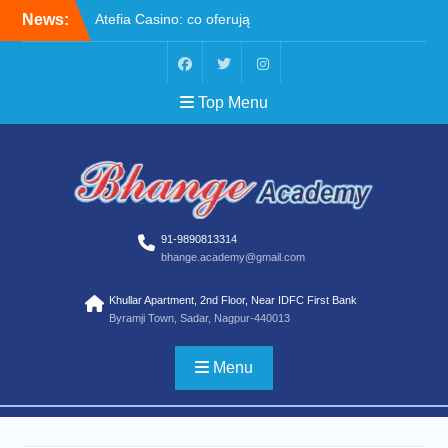
Skip
News:
Atefia Casino: co oferują
to
sloty i jak zdobyć darmowe
content
spiny
Explore safe payment
Facebook
Twitter
Insta
Top Menu
options at HighSpin Casino
UK: fast withdrawals and
account security
Penalty Nations Cup official
site: explore welcome
bonuses and real money
games
91-9890813314
Winz Casino NL: alles wat
bhange.academy@gmail.com
je moet weten over
bonussen en hoe ze te
Khullar Apartment, 2nd Floor, Near IDFC First Bank
JugaBet en 2026: descubre
Byramji Town, Sadar, Nagpur-440013
las promociones más
atractivas del casino
Menu
Descubre los métodos de
pago más seguros en
casinos online en 2026
Navigating customer