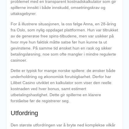
problemet med en transparent kostnadskalkulator som gir
spillerne innsikt i både innskudd, omsetningskrav og
uttaksgebyrer.
For å illustrere situasjonen, la oss følge Anna, en 28‑åring
fra Oslo, som nylig oppdaget plattformen. Hun var tiltrukket
av de generøse free spins‑tilbudene, men var usikker på
hvor mye hun faktisk måtte satse før hun kunne ta ut
gevinstene. På samme tid ønsket hun en rask og sikker
betalingsløsning, noe som ofte mangler i mindre regulerte
casinoer.
Dette er typisk for mange norske spillere: de ønsker både
underholdning og økonomisk forutsigbarhet. Derfor har
Lilibet Casino utviklet en kalkulator som viser den reelle
kostnaden ved hver bonus, samt estimert
utbetalingshastighet. Dette gir spillerne en klarere
forståelse før de registrerer seg.
Utfordring
Den største utfordringen var å bryte ned komplekse vilkår