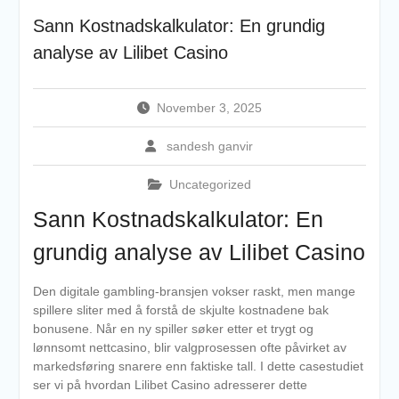
support at Kings Game
Sann Kostnadskalkulator: En grundig
Casino: tips for quick
resolutions and assistance
analyse av Lilibet Casino
Explore the top casino
games of 2026: slots,
tables, and innovative
November 3, 2025
features
Все о модах в OMSI2MOD
sandesh ganvir
Форум: как улучшить
игровой процесс
Uncategorized
Sann Kostnadskalkulator: En
grundig analyse av Lilibet Casino
Den digitale gambling‑bransjen vokser raskt, men mange
spillere sliter med å forstå de skjulte kostnadene bak
bonusene. Når en ny spiller søker etter et trygt og
lønnsomt nettcasino, blir valgprosessen ofte påvirket av
markedsføring snarere enn faktiske tall. I dette casestudiet
ser vi på hvordan Lilibet Casino adresserer dette