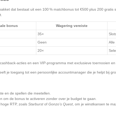
akket dat bestaat uit een 100 % matchbonus tot €500 plus 200 gratis s
t.
ale bonus
Wagering vereiste
35×
Slot
Geen
Alle
20×
Sele
 cashback‑acties en een VIP‑programma met exclusieve toernooien en
 je toegang tot een persoonlijke accountmanager die je helpt bij grot
te en de spellen die meetellen.
ten om de bonus te activeren zonder over je budget te gaan.
 hoge RTP, zoals
Starburst
of
Gonzo’s Quest
, om je winstkansen te ma