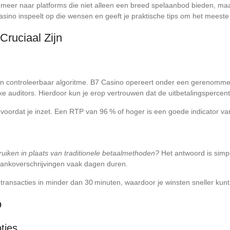
 meer naar platforms die niet alleen een breed spelaanbod bieden, ma
sino inspeelt op die wensen en geeft je praktische tips om het meeste u
ruciaal Zijn
n een controleerbaar algoritme. B7 Casino opereert onder een gerenomme
e auditors. Hierdoor kun je erop vertrouwen dat de uitbetalingspercent
voordat je inzet. Een RTP van 96 % of hoger is een goede indicator van 
uiken in plaats van traditionele betaalmethoden?
Het antwoord is simpe
 bankoverschrijvingen vaak dagen duren.
ransacties in minder dan 30 minuten, waardoor je winsten sneller kun
o
ties