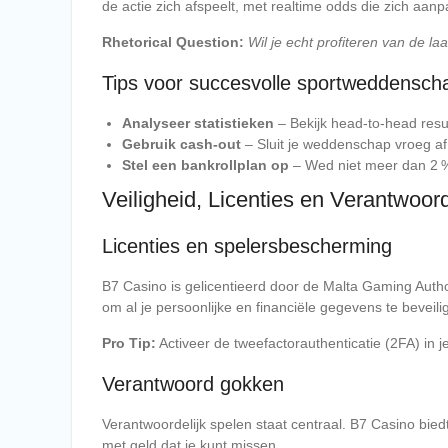
de actie zich afspeelt, met realtime odds die zich aan
Rhetorical Question:
Wil je echt profiteren van de la
Tips voor succesvolle sportweddensc
Analyseer statistieken
– Bekijk head‑to‑head resu
Gebruik cash‑out
– Sluit je weddenschap vroeg a
Stel een bankrollplan op
– Wed niet meer dan 2 %
Veiligheid, Licenties en Verantwoor
Licenties en spelersbescherming
B7 Casino is gelicentieerd door de Malta Gaming Auth
om al je persoonlijke en financiële gegevens te beveili
Pro Tip:
Activeer de tweefactorauthenticatie (2FA) in je
Verantwoord gokken
Verantwoordelijk spelen staat centraal. B7 Casino biedt 
met geld dat je kunt missen.