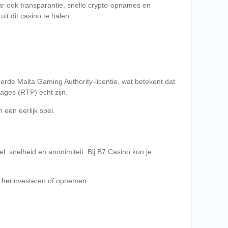
ar ook transparantie, snelle crypto‑opnames en
it dit casino te halen.
erde Malta Gaming Authority‑licentie, wat betekent dat
ages (RTP) echt zijn.
een eerlijk spel.
l: snelheid en anonimiteit. Bij B7 Casino kun je
t herinvesteren of opnemen.