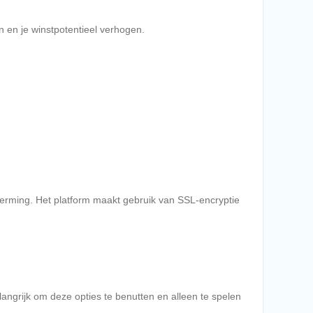
en en je winstpotentieel verhogen.
erming. Het platform maakt gebruik van SSL‑encryptie
belangrijk om deze opties te benutten en alleen te spelen