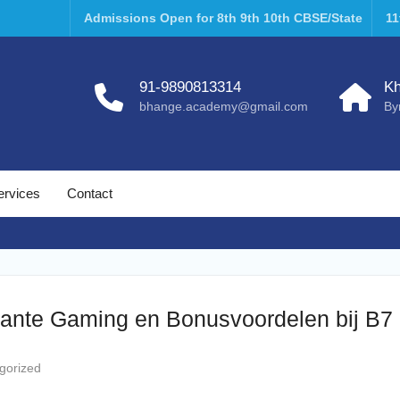
Admissions Open for 8th 9th 10th CBSE/State
11
91-9890813314
Kh
bhange.academy@gmail.com
By
ervices
Contact
rante Gaming en Bonusvoordelen bij B7
gorized