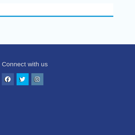
Connect with us
Facebook
Twitter
Insta