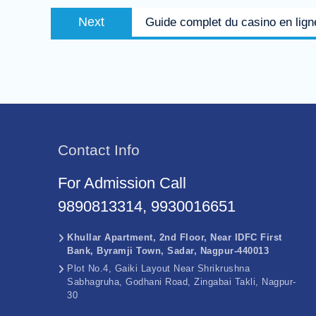
Next
Next
Guide complet du casino en lign
post:
Contact Info
For Admission Call
9890813314, 9930016651
Khullar Apartment, 2nd Floor, Near IDFC First
Bank, Byramji Town, Sadar, Nagpur-440013
Plot No.4, Gaiki Layout Near Shrikrushna
Sabhagruha, Godhani Road, Zingabai Takli, Nagpur-
30