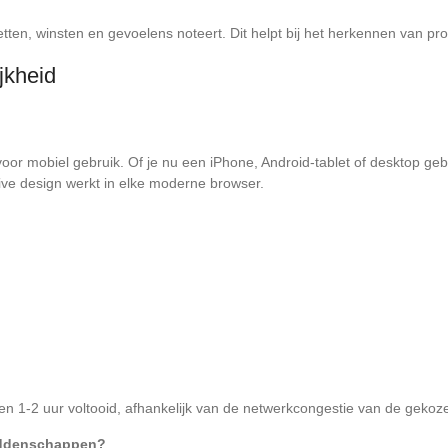
etten, winsten en gevoelens noteert. Dit helpt bij het herkennen van pr
jkheid
r mobiel gebruik. Of je nu een iPhone, Android‑tablet of desktop gebruik
sive design werkt in elke moderne browser.
n 1‑2 uur voltooid, afhankelijk van de netwerkcongestie van de gekoz
weddenschappen?