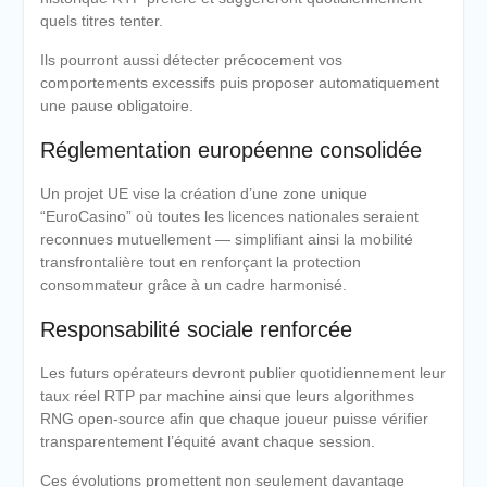
quels titres tenter.
Ils pourront aussi détecter précocement vos
comportements excessifs puis proposer automatiquement
une pause obligatoire.
Réglementation européenne consolidée
Un projet UE vise la création d’une zone unique
“EuroCasino” où toutes les licences nationales seraient
reconnues mutuellement — simplifiant ainsi la mobilité
transfrontalière tout en renforçant la protection
consommateur grâce à un cadre harmonisé.
Responsabilité sociale renforcée
Les futurs opérateurs devront publier quotidiennement leur
taux réel RTP par machine ainsi que leurs algorithmes
RNG open‑source afin que chaque joueur puisse vérifier
transparentement l’équité avant chaque session.
Ces évolutions promettent non seulement davantage