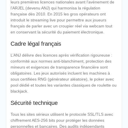
leurs premières licences nationales avant l’avènement de
l’ARJEL (devenu ANJ) qui harmonisa la régulation
française dès 2010. En 2015 les gros opérateurs ont
introduit le streaming live pour permettre aux joueurs
français de parler avec un croupier réel via webcam tout
en conservant la sécurité du paiement électronique.
Cadre légal français
L’ANJ délivre des licences après vérification rigoureuse :
conformité aux normes anti‑blanchiment, protection des
mineurs et exigences de transparence financière sont
obligatoires. Les jeux autorisés incluent les machines à
sous certifiées RNG (générateur aléatoire), le poker avec
pool dédié et toutes les variantes classiques de roulette ou
blackjack.
Sécurité technique
Tous les sites sérieux utilisent le protocole SSL/TLS avec
chiffrement AES‑256 bits pour protéger les données
personnelles et bancaires. Des audits indépendants