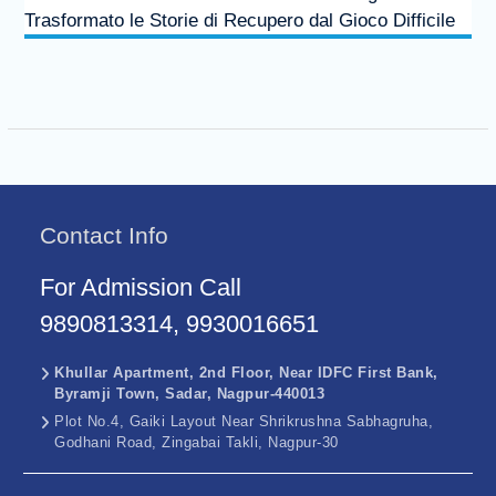
Trasformato le Storie di Recupero dal Gioco Difficile
Contact Info
For Admission Call
9890813314, 9930016651
Khullar Apartment, 2nd Floor, Near IDFC First Bank,
Byramji Town, Sadar, Nagpur-440013
Plot No.4, Gaiki Layout Near Shrikrushna Sabhagruha,
Godhani Road, Zingabai Takli, Nagpur-30