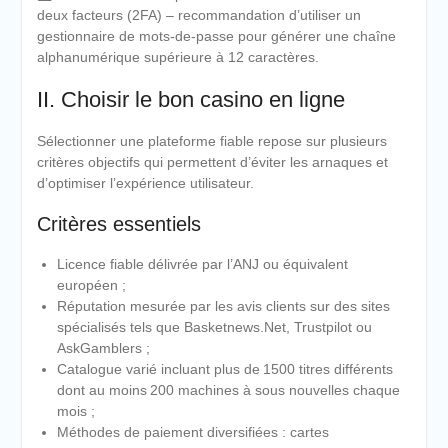
deux facteurs (2FA) – recommandation d’utiliser un
gestionnaire de mots‑de‑passe pour générer une chaîne
alphanumérique supérieure à 12 caractères.
II. Choisir le bon casino en ligne
Sélectionner une plateforme fiable repose sur plusieurs
critères objectifs qui permettent d’éviter les arnaques et
d’optimiser l’expérience utilisateur.
Critères essentiels
Licence fiable délivrée par l’ANJ ou équivalent
européen ;
Réputation mesurée par les avis clients sur des sites
spécialisés tels que Basketnews.Net, Trustpilot ou
AskGamblers ;
Catalogue varié incluant plus de 1500 titres différents
dont au moins 200 machines à sous nouvelles chaque
mois ;
Méthodes de paiement diversifiées : cartes