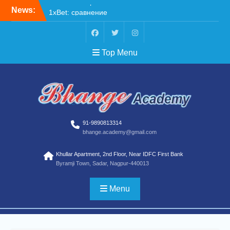
Skip
News:
1xBet: сравнение
to
популярных игр и опций
content
для ставок на спорт
Все о модах в OMSI2MOD
Facebook
Twitter
Insta
Top Menu
Форум: как улучшить
игровой процесс
Atefia Casino: co oferują
sloty i jak zdobyć darmowe
spiny
Explore safe payment
options at HighSpin Casino
91-9890813314
UK: fast withdrawals and
bhange.academy@gmail.com
account security
Penalty Nations Cup official
Khullar Apartment, 2nd Floor, Near IDFC First Bank
site: explore welcome
Byramji Town, Sadar, Nagpur-440013
bonuses and real money
games
Menu
Winz Casino NL: alles wat
je moet weten over
bonussen en hoe ze te
JugaBet en 2026: descubre