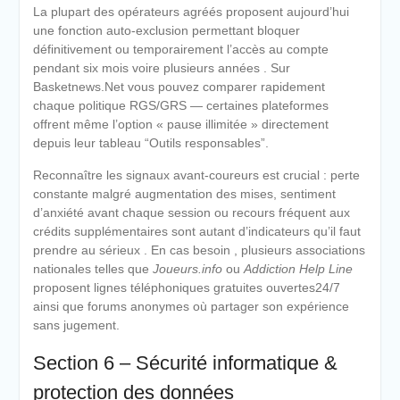
La plupart des opérateurs agréés proposent aujourd’hui
une fonction auto‑exclusion permettant bloquer
définitivement ou temporairement l’accès au compte
pendant six mois voire plusieurs années . Sur
Basketnews.Net vous pouvez comparer rapidement
chaque politique RGS/GRS — certaines plateformes
offrent même l’option « pause illimitée » directement
depuis leur tableau “Outils responsables”.
Reconnaître les signaux avant-coureurs est crucial : perte
constante malgré augmentation des mises, sentiment
d’anxiété avant chaque session ou recours fréquent aux
crédits supplémentaires sont autant d’indicateurs qu’il faut
prendre au sérieux . En cas besoin , plusieurs associations
nationales telles que
Joueurs.info
ou
Addiction Help Line
proposent lignes téléphoniques gratuites ouvertes24/7
ainsi que forums anonymes où partager son expérience
sans jugement.
Section 6 – Sécurité informatique &
protection des données