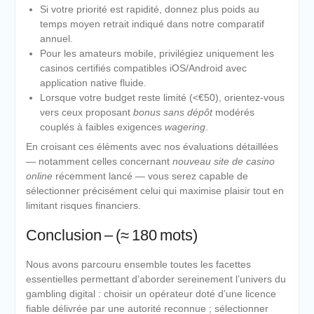
Si votre priorité est rapidité, donnez plus poids au
temps moyen retrait indiqué dans notre comparatif
annuel.
Pour les amateurs mobile, privilégiez uniquement les
casinos certifiés compatibles iOS/Android avec
application native fluide.
Lorsque votre budget reste limité (<€50), orientez-vous
vers ceux proposant
bonus sans dépôt
modérés
couplés à faibles exigences
wagering
.
En croisant ces éléments avec nos évaluations détaillées
— notamment celles concernant
nouveau site de casino
online
récemment lancé — vous serez capable de
sélectionner précisément celui qui maximise plaisir tout en
limitant risques financiers.
Conclusion – (≈ 180 mots)
Nous avons parcouru ensemble toutes les facettes
essentielles permettant d’aborder sereinement l’univers du
gambling digital : choisir un opérateur doté d’une licence
fiable délivrée par une autorité reconnue ; sélectionner