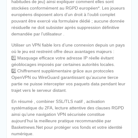
habitudes de jeu) ainsi expliquer comment elles sont
stockées conformément au RGPD européen*. Les joueurs
européens disposent alors d’un droit à l’oubli complet
pouvant être exercé via formulaire dédié ; aucune donnée
résiduelle ne doit subsister après suppression définitive
demandée par l’utilisateur .
Utiliser un VPN fiable lors d’une connexion depuis un pays
où le jeu est restreint offre deux avantages majeurs :
1️⃣ Masquage efficace votre adresse IP réelle évitant
géoblocages imposés par certaines autorités locales.
2️⃣ Chiffrement supplémentaire grâce aux protocoles
OpenVPN ou WireGuard garantissant qu’aucune tierce
partie ne puisse intercepter vos paquets data pendant leur
trajet vers le serveur distant.
En résumé , combiner SSL/TLS natif , activation
systématique du 2FA, lecture attentive des clauses RGPD
ainsi qu’une navigation VPN sécurisée constitue
aujourd’hui la meilleure pratique recommandée par
Basketnews.Net pour protéger vos fonds et votre identité
numérique.