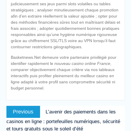
judicieusement ses jeux parmi slots volatiles ou tables
stratégiques ; analyser minutieusement chaque promotion
afin d’en extraire réellement la valeur ajoutée ; opter pour
des méthodes financières sûres tout en maîtrisant délais et
frais associés ; adopter quotidiennement bonnes pratiques
responsables ainsi qu’une hygiène numérique rigoureuse
grâce au chiffrement SSL/TLS voire au VPN lorsqu’il faut
contourner restrictions géographiques.
Basketnews.Net demeure votre partenaire privilégié pour
identifier rapidement le
nouveau casino online France
,
comparer objectivement chaque critère via nos tableaux
interactifs puis profiter pleinement du meilleur casino en
ligne adapté à votre profil sans compromettre sécurité ni
budget personnel.
Post
Previous
Previous
L’avenir des paiements dans les
navigation
post:
casinos en ligne : portefeuilles numériques, sécurité
et tours gratuits sous le soleil d’été