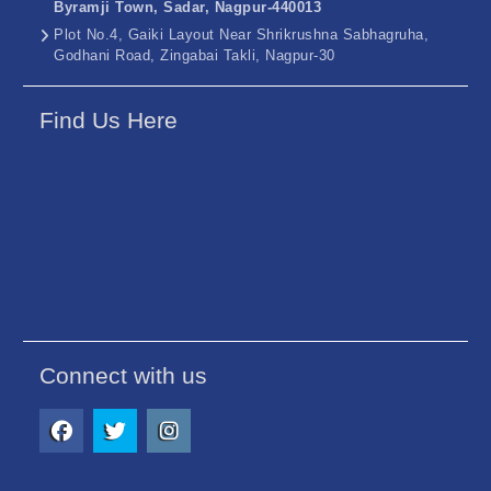
Byramji Town, Sadar, Nagpur-440013
Plot No.4, Gaiki Layout Near Shrikrushna Sabhagruha,
Godhani Road, Zingabai Takli, Nagpur-30
Find Us Here
Connect with us
Facebook
Twitter
Insta