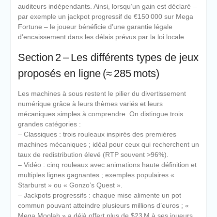
auditeurs indépendants. Ainsi, lorsqu’un gain est déclaré –
par exemple un jackpot progressif de €150 000 sur Mega
Fortune – le joueur bénéficie d’une garantie légale
d’encaissement dans les délais prévus par la loi locale.
Section 2 – Les différents types de jeux
proposés en ligne (≈ 285 mots)
Les machines à sous restent le pilier du divertissement
numérique grâce à leurs thèmes variés et leurs
mécaniques simples à comprendre. On distingue trois
grandes catégories :
– Classiques : trois rouleaux inspirés des premières
machines mécaniques ; idéal pour ceux qui recherchent un
taux de redistribution élevé (RTP souvent >96%).
– Vidéo : cinq rouleaux avec animations haute définition et
multiples lignes gagnantes ; exemples populaires «
Starburst » ou « Gonzo’s Quest ».
– Jackpots progressifs : chaque mise alimente un pot
commun pouvant atteindre plusieurs millions d’euros ; «
Mega Moolah » a déjà offert plus de $23 M à ses joueurs