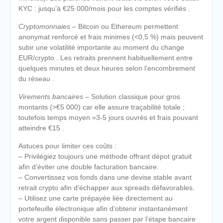
KYC : jusqu’à €25 000/mois pour les comptes vérifiés .
Cryptomonnaies
– Bitcoin ou Ethereum permettent
anonymat renforcé et frais minimes (<0,5 %) mais peuvent
subir une volatilité importante au moment du change
EUR/crypto . Les retraits prennent habituellement entre
quelques minutes et deux heures selon l’encombrement
du réseau .
Virements bancaires
– Solution classique pour gros
montants (>€5 000) car elle assure traçabilité totale ;
toutefois temps moyen =3‑5 jours ouvrés et frais pouvant
atteindre €15 .
Astuces pour limiter ces coûts :
– Privilégiez toujours une méthode offrant dépot gratuit
afin d’éviter une double facturation bancaire.
– Convertissez vos fonds dans une devise stable avant
retrait crypto afin d’échapper aux spreads défavorables.
– Utilisez une carte prépayée liée directement au
portefeuille électronique afin d’obtenir instantanément
votre argent disponible sans passer par l’étape bancaire