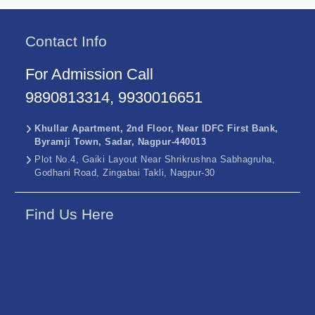
Contact Info
For Admission Call
9890813314, 9930016651
Khullar Apartment, 2nd Floor, Near IDFC First Bank,
Byramji Town, Sadar, Nagpur-440013
Plot No.4, Gaiki Layout Near Shrikrushna Sabhagruha,
Godhani Road, Zingabai Takli, Nagpur-30
Find Us Here