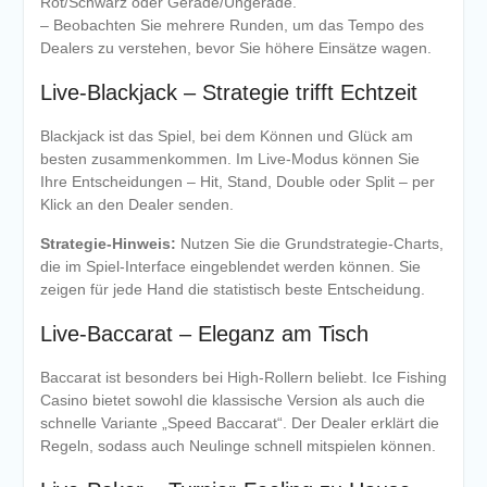
Rot/Schwarz oder Gerade/Ungerade.
– Beobachten Sie mehrere Runden, um das Tempo des
Dealers zu verstehen, bevor Sie höhere Einsätze wagen.
Live‑Blackjack – Strategie trifft Echtzeit
Blackjack ist das Spiel, bei dem Können und Glück am
besten zusammenkommen. Im Live‑Modus können Sie
Ihre Entscheidungen – Hit, Stand, Double oder Split – per
Klick an den Dealer senden.
Strategie‑Hinweis:
Nutzen Sie die Grundstrategie‑Charts,
die im Spiel‑Interface eingeblendet werden können. Sie
zeigen für jede Hand die statistisch beste Entscheidung.
Live‑Baccarat – Eleganz am Tisch
Baccarat ist besonders bei High‑Rollern beliebt. Ice Fishing
Casino bietet sowohl die klassische Version als auch die
schnelle Variante „Speed Baccarat“. Der Dealer erklärt die
Regeln, sodass auch Neulinge schnell mitspielen können.