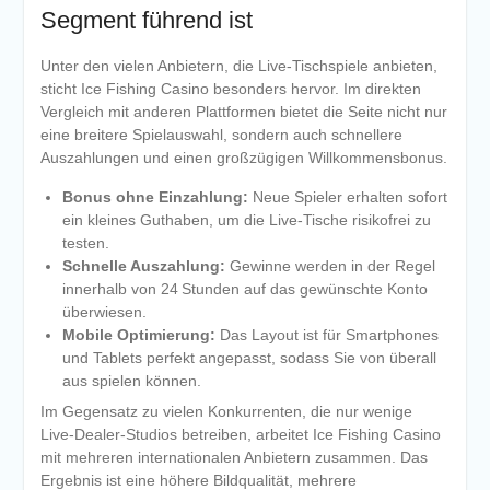
Segment führend ist
Unter den vielen Anbietern, die Live‑Tischspiele anbieten,
sticht Ice Fishing Casino besonders hervor. Im direkten
Vergleich mit anderen Plattformen bietet die Seite nicht nur
eine breitere Spielauswahl, sondern auch schnellere
Auszahlungen und einen großzügigen Willkommensbonus.
Bonus ohne Einzahlung:
Neue Spieler erhalten sofort
ein kleines Guthaben, um die Live‑Tische risikofrei zu
testen.
Schnelle Auszahlung:
Gewinne werden in der Regel
innerhalb von 24 Stunden auf das gewünschte Konto
überwiesen.
Mobile Optimierung:
Das Layout ist für Smartphones
und Tablets perfekt angepasst, sodass Sie von überall
aus spielen können.
Im Gegensatz zu vielen Konkurrenten, die nur wenige
Live‑Dealer‑Studios betreiben, arbeitet Ice Fishing Casino
mit mehreren internationalen Anbietern zusammen. Das
Ergebnis ist eine höhere Bildqualität, mehrere