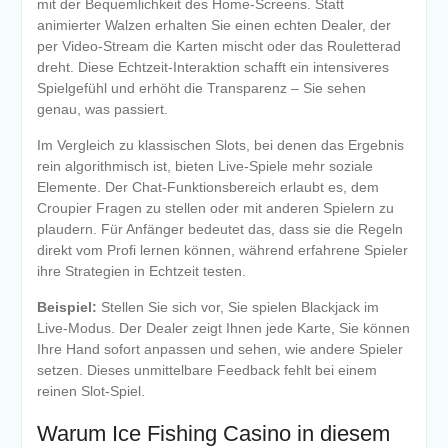
mit der Bequemlichkeit des Home‑Screens. Statt
animierter Walzen erhalten Sie einen echten Dealer, der
per Video‑Stream die Karten mischt oder das Rouletterad
dreht. Diese Echtzeit‑Interaktion schafft ein intensiveres
Spielgefühl und erhöht die Transparenz – Sie sehen
genau, was passiert.
Im Vergleich zu klassischen Slots, bei denen das Ergebnis
rein algorithmisch ist, bieten Live‑Spiele mehr soziale
Elemente. Der Chat‑Funktionsbereich erlaubt es, dem
Croupier Fragen zu stellen oder mit anderen Spielern zu
plaudern. Für Anfänger bedeutet das, dass sie die Regeln
direkt vom Profi lernen können, während erfahrene Spieler
ihre Strategien in Echtzeit testen.
Beispiel:
Stellen Sie sich vor, Sie spielen Blackjack im
Live‑Modus. Der Dealer zeigt Ihnen jede Karte, Sie können
Ihre Hand sofort anpassen und sehen, wie andere Spieler
setzen. Dieses unmittelbare Feedback fehlt bei einem
reinen Slot‑Spiel.
Warum Ice Fishing Casino in diesem